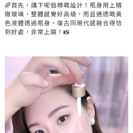
🌈首先，講下呢個樽嘅設計！瓶身用上精
緻玻璃，整體感覺好高級，而且通透嘅黃
色液體透過瓶身，復古同現代感融合得恰
到好處，非常上鏡！📸