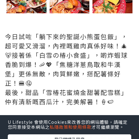
今日試咗「躺下來的聖誕小熊蛋包飯」，
超可愛又滑溜，內裡嘅雞肉真係好味！🎄
🐻接著係「白雪の椿小食盛」，啲炸蝦球
香脆到爆！🦐💖「焦糖洋蔥鳥取和牛漢
堡」更係無敵，肉質鮮嫩，搭配薯條好
正！🍔🤤
最後，甜品「雪椿花蜜燒金甜薯配雪糕」
仲有清新嘅西瓜汁，完美解暑！🍦🍉
𝟣𝟤月份每星期六同星期日 𝟩:𝟢𝟢𝗉𝗆至
U Lifestyle 會使用Cookies來改善您的網站體驗，請確定
您同意接受本網站之
私隱政策和使用條款
才可繼續瀏覽。
𝟩:𝟣𝟧𝗉𝗆有《劍玉之爭大考驗》，首位勝
出可以全單免費，第二位可獲全單半價，