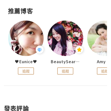
推薦博客
h 夏沫
♥Eunice♥
BeautySearch
Amy N
追蹤
追蹤
追蹤
發表評論