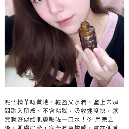
呢個精華嘅質地，輕盈又水潤，塗上去瞬
間融入肌膚。不會粘膩，吸收速度快，感
覺就好似給肌膚喝咗一口水！💦 用完之
後，肌膚好滑，完全冇負擔感，實在係感