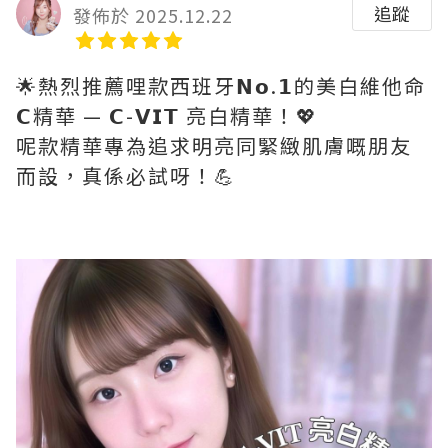
追蹤
發佈於 2025.12.22
🌟熱烈推薦哩款西班牙𝗡𝗼.𝟭的美白維他命
𝗖精華 — 𝗖-𝗩𝗜𝗧 亮白精華！💖
呢款精華專為追求明亮同緊緻肌膚嘅朋友
而設，真係必試呀！💪