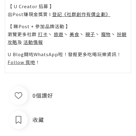
【 U Creator 招募 】
出Post賺現金獎賞 l
登記《社群創作有價企劃》
【 睇Post + 參加品牌活動 】
瀏覽更多社群
打卡
丶
旅遊
丶
美食
丶
親子
丶
寵物
丶
扮靚
攻略
及
活動情報
U Blog開咗WhatsApp啦！發掘更多吃喝玩樂資訊！
Follow 我哋
！
0個讚好
收藏