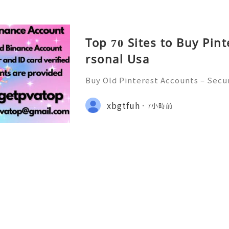
Top 70 Sites to Buy Pin
rsonal Usa
Buy Old Pinterest Accounts – Secu
cerns, and Safe Alternatives (Compl
NSTANT REPLY GUARANTEED ✨🔥⚡️🌐
xbgtfuh
7小時前
tpvatop ⚡️📢👤🔔 Telegram Userna