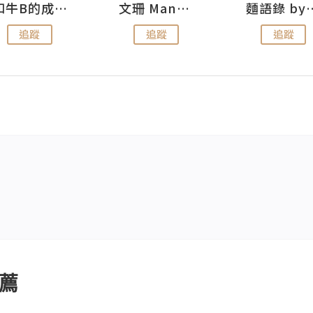
和牛B的成長日記
文珊 ManShan
麵語錄 by
追蹤
追蹤
追蹤
薦