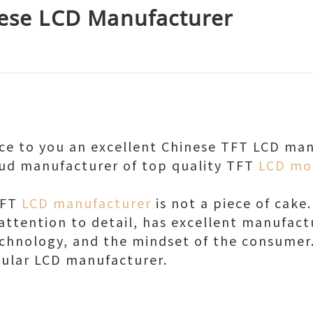
nese LCD Manufacturer
ce to you an excellent Chinese TFT LCD man
oud manufacturer of top quality TFT
LCD mo
TFT
LCD manufacturer
is not a piece of cake.
ttention to detail, has excellent manufact
echnology, and the mindset of the consumer
pular LCD manufacturer.