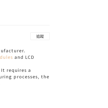
追蹤
ufacturer.
dules
and LCD
 It requires a
uring processes, the
.