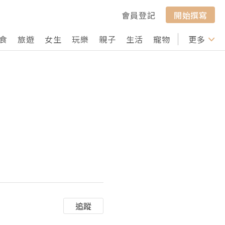
會員登記
開始撰寫
食
旅遊
女生
玩樂
親子
生活
寵物
行山
更多
打卡
追蹤