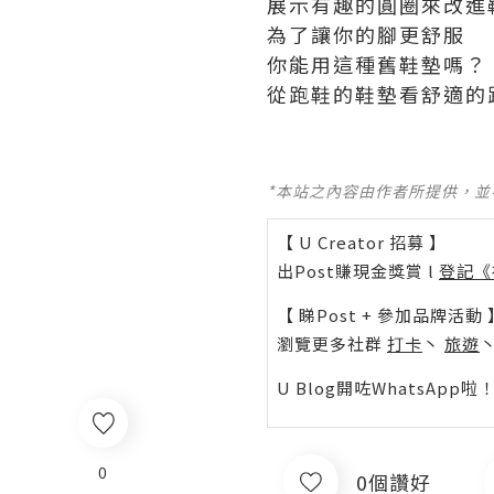
展示有趣的圓圈來改進
為了讓你的腳更舒服
你能用這種舊鞋墊嗎？
從跑鞋的鞋墊看舒適的
*本站之內容由作者所提供，
【 U Creator 招募 】
出Post賺現金獎賞 l
登記《
【 睇Post + 參加品牌活動 
瀏覽更多社群
打卡
丶
旅遊
U Blog開咗WhatsAp
0
0個讚好