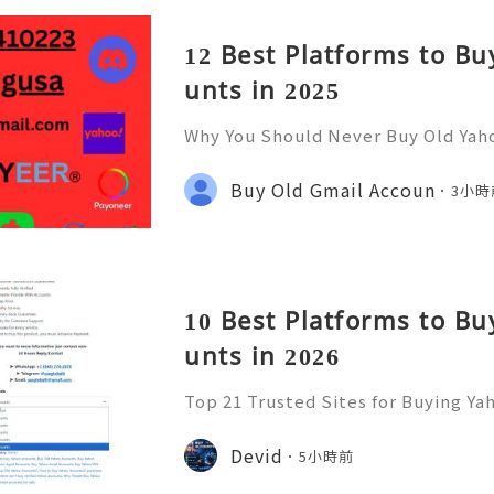
12 Best Platforms to B
unts in 2025
Why You Should Never Buy Old Yah
ntinues to be used by millions of 
onal communication, business cor
Buy Old Gmail Accoun
3小時
ccount recovery. Because of
10 Best Platforms to B
unts in 2026
Top 21 Trusted Sites for Buying Ya
➤.........➤.➤..........➤.➤...........➤.➤.......
➤ Email: usaglobalit@gmail.com ➤.➤.....
Devid
5小時前