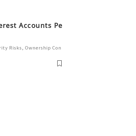
terest Accounts Pe
rity Risks, Ownership Con
ete Guide 2026) 🌐⚡️🔥✨ I
 ⚡️📱💬🚀 Telegram: @ge
me: @g