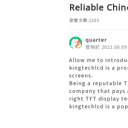
Reliable Chi
瀏覽次數:2105
quarter
發佈於 2021.06.09
Allow me to introdu
kingtechlcd is a pr
screens.
Being a reputable 
company that pays a
right TFT display t
kingtechlcd is a po