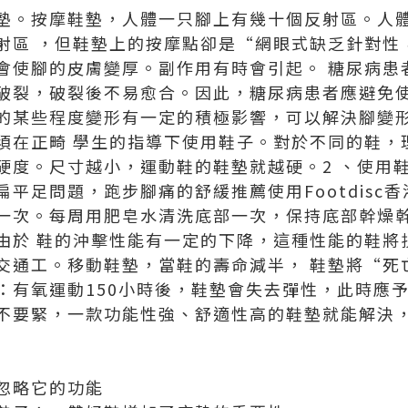
墊。按摩鞋墊，人體一只腳上有幾十個反射區。人
射區 ，但鞋墊上的按摩點卻是“網眼式缺乏針對性
會使腳的皮膚變厚。副作用有時會引起。 糖尿病患
破裂，破裂後不易愈合。因此，糖尿病患者應避免
的某些程度變形有一定的積極影響，可以解決腳變
須在正畸 學生的指導下使用鞋子。對於不同的鞋，
硬度。尺寸越小，運動鞋的鞋墊就越硬。2 、使用
扁平足問題，
跑步腳痛
的舒緩推薦使用Footdisc
一次。每周用肥皂水清洗底部一次，保持底部幹燥
由於 鞋的沖擊性能有一定的下降，這種性能的鞋將
交通工。移動鞋墊，當鞋的壽命減半， 鞋墊將“死
：有氧運動150小時後，鞋墊會失去彈性，此時應
不要緊，一款功能性強、舒適性高的鞋墊就能解決
忽略它的功能