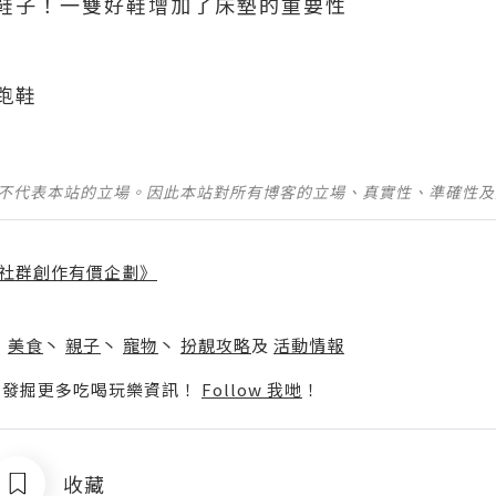
鞋子！一雙好鞋增加了床墊的重要性
跑鞋
並不代表本站的立場。因此本站對所有博客的立場、真實性、準確性
社群創作有價企劃》
】
丶
美食
丶
親子
丶
寵物
丶
扮靚攻略
及
活動情報
p啦！發掘更多吃喝玩樂資訊！
Follow 我哋
！
收藏