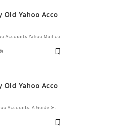
uy Old Yahoo Acco
oo Accounts Yahoo Mail co
people worldwide for pers
respondence, and online a
前
uy Old Yahoo Acco
hoo Accounts: A Guide ➤.
......➤.➤...........➤.➤ 🌿🍁🌿🍁➤.
....➤.➤..........➤.➤......