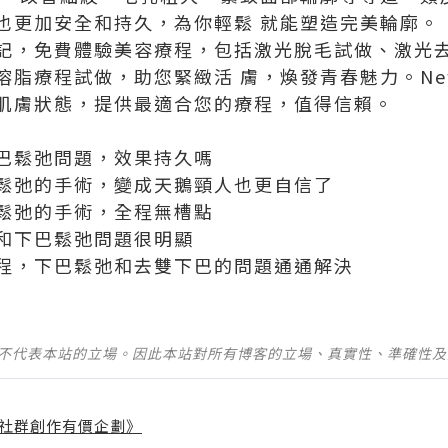
也更加安全和持久，為你輕鬆 就能塑造完美輪廓。
記，免費體驗美容療程，包括
激光脫毛試做
、激光
脂療程試做，助您緊緻活 膚，煥發青春魅力。New 
肌膚狀態，提供最適合您的療程，值得信賴。
巴鬆弛問題，效果持久嗎
鬆弛的手術，變成天鵝頸人也更自信了
鬆弛的手術，全程無槽點
和下巴鬆弛問題很明顯
程，下巴鬆弛和去雙下巴的問題通通解決
並不代表本站的立場。因此本站對所有博客的立場、真實性、準確性
社群創作有價企劃》