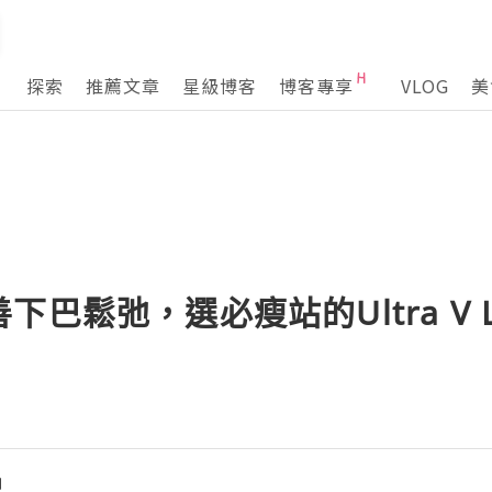
探索
推薦文章
星級博客
博客專享
VLOG
美
巴鬆弛，選必瘦站的Ultra V Lif
現