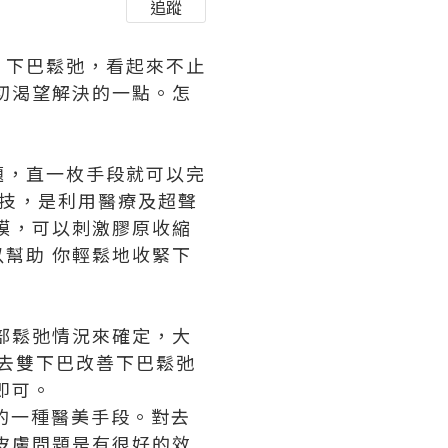
追蹤
，下巴鬆弛，看起來不止
切渴望解決的一點。怎
題，直一枚手段就可以完
緊致科技，是利用醫療及超聲
膜，可以刺激膠原收縮
幫助 你輕鬆地收緊下
照面部鬆弛情況來確定，大
效去雙下巴改善下巴鬆弛
即可。
高效的一種醫美手段。對去
皮膚問題是有很好的效