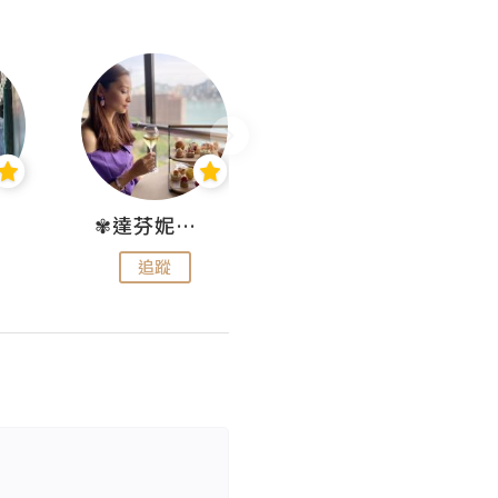
✾達芬妮•愛孩子•愛生活✾
wendysugar享受生活gogogo
追蹤
追蹤