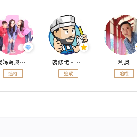
儍媽媽與兩隻小魔怪之家
裝修佬 - 香港一站式網上裝修平台
利奧
追蹤
追蹤
追蹤