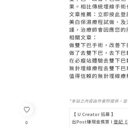
果。相比傳統埋線手術
文章推薦：立即按此登
美白保濕療程試做、及溶
謹，治療師會因應您的
相關文章：
做雙下巴手術，改善下
做了去雙下巴，去下巴
在必瘦站體驗去雙下巴
無針埋線療程去雙下巴
值得信賴的無針埋線療
*本站之內容由作者所提供，
【 U Creator 招募 】
出Post賺現金獎賞 l
登記《
0