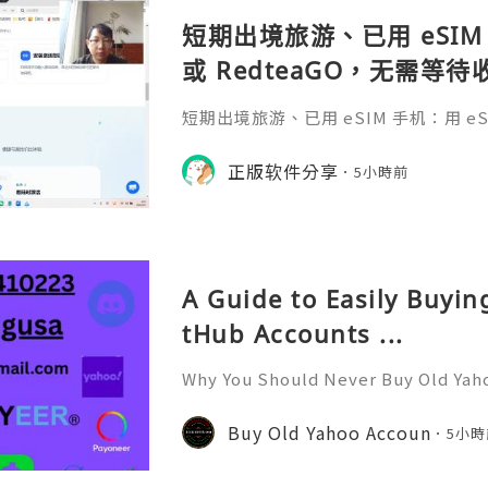
短期出境旅游、已用 eSIM 
或 RedteaGO，无需等
码 + 通话短信”（如打车
短期出境旅游、已用 eSIM 手机：用 eSIM
络）：优先 RedteaGO
等待收货。需要“当地号码 + 通话短
络）：优先 RedteaGO（明确提供
正版软件分享
餐）。长
5小時前
公数字游民，或手机不支持 eSIM：用 
方便在不同国家切换号码与套餐 全球流量卡 ht
o.com/?c=q4apir8k
A Guide to Easily Buyi
tHub Accounts ...
Why You Should Never Buy Old Yah
ntinues to be used by millions of 
onal communication, business cor
Buy Old Yahoo Accoun
5小時
ccount recovery. Because of