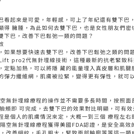
巴看起來是可愛，年輕感，可上了年紀還有雙下巴
顯得 臃腫，為此如何
去雙下巴
，也是女性朋友們密
雙下巴，改善下巴鬆弛一類的問題？
效
，如果想要快速去雙下巴，改善
下巴鬆弛
之類的問
 V Lift pro2代無針埋線技術，這種最新的抗老
，定點加熱，可以將隱 藏的能量埋入真皮層和肌腱
的彈力纖維網，肌膚被拉緊，變得更有彈性，就可以
 pro2代隔空無針埋線療程的操作並不需要多長時間，按
邊臉頰即 可完成，去雙下巴的效果對比明顯，可有
程是個人的肌膚情況來定，大概一到三個 療程左右
 pro第2代隔空無針埋線療程獲得美國FDA認證，是安全
，改善細紋，毛孔粗大，緊致面部輪廓等等這一類