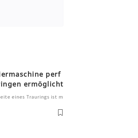
iermaschine perf
ringen ermöglicht
te eines Traurings ist m
tung. Sie ist eine persönl
, einen Namen, einen beso