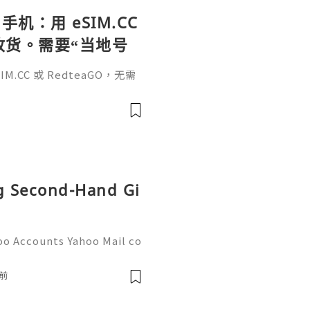
手机：用 eSIM.CC
待收货。需要“当地号
、外卖、客户联
.CC 或 RedteaGO，无需
（明确提供通话短信套
信”（如打车、外卖、客户联
通话短信套餐）。长期多国移动办
Xesim，一次收货长期使用，
tps://esim.redteag
ng Second-Hand Gi
oo Accounts Yahoo Mail co
people worldwide for pers
respondence, and online a
前