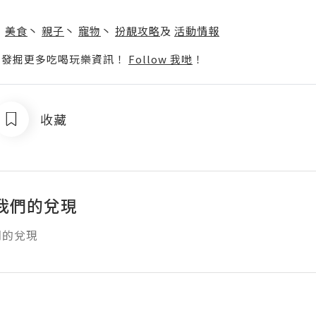
】
丶
美食
丶
親子
丶
寵物
丶
扮靚攻略
及
活動情報
p啦！發掘更多吃喝玩樂資訊！
Follow 我哋
！
收藏
我們的兌現
們的兌現