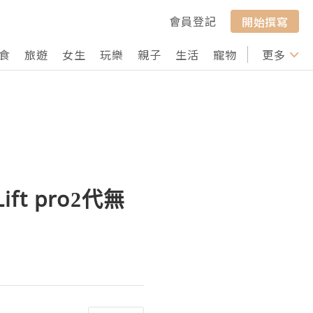
會員登記
開始撰寫
食
旅遊
女生
玩樂
親子
生活
寵物
行山
更多
打卡
t pro2代無