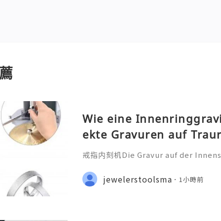
薦
Wie eine Innenringgrav
ekte Gravuren auf Trau
戒指内刻机Die Gravur auf der Innensei
ehr als nur eine technische Bearbei
iche Botschaft, die oft ein Datum
jewelerstoolsma
1小時前
nderen Satz oder ein Symb