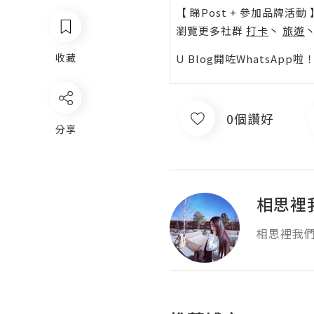
【 睇Post + 參加品牌活動 
瀏覽更多社群
打卡
丶
旅遊
收藏
U Blog開咗WhatsAp
0個讚好
分享
相思裡
相思裡我