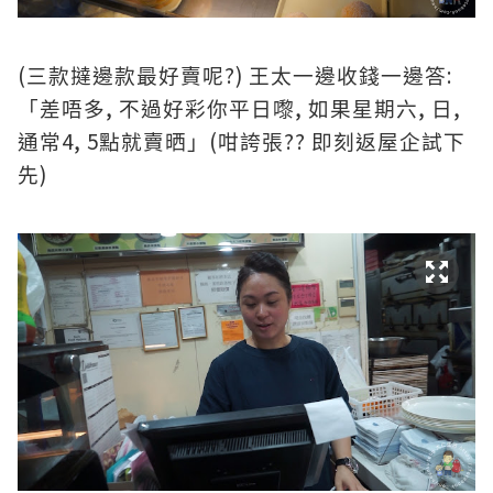
(
?)
:
三款撻邊款最好賣呢
王太一邊收錢一邊答
,
,
,
,
「差唔多
不過好彩你平日嚟
如果星期六
日
4, 5
(
??
通常
點就賣晒」
咁誇張
即刻返屋企試下
)
先