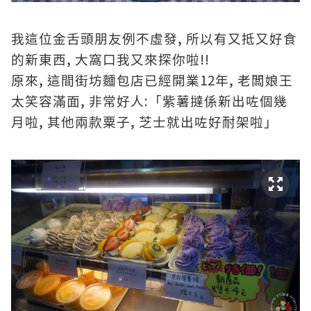
,
我這位金舌頭朋友例不虛發
所以有又抵又好食
,
!!
的新東西
大窩口我又來探你啦
,
12
,
原來
這間街坊麵包店已經開業
年
老闆娘王
,
:
太笑容滿面
非常好人
「紫薯撻係新出咗個幾
,
,
月啦
其他兩款粟子
芝士就出咗好耐架啦」