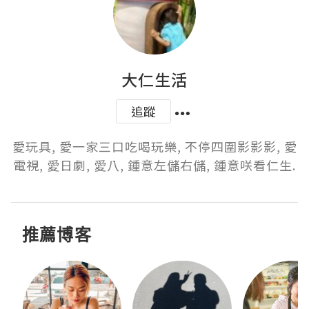
大仁生活
追蹤
愛玩具, 愛一家三口吃喝玩樂, 不停四圍影影影, 愛
電視, 愛日劇, 愛八, 鍾意左儲右儲, 鍾意咲看仁生.
推薦博客