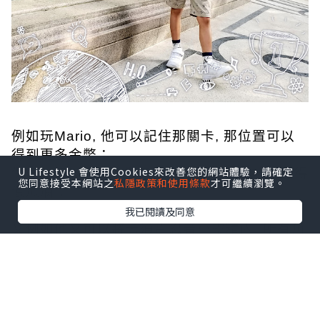
例如玩Mario, 他可以記住那關卡, 那位置可以
得到更多金幣；
U Lifestyle 會使用Cookies來改善您的網站體驗，請確定
例如他可以將350隻寵物小精靈嘅名同技能念得
您同意接受本網站之
私隱政策和使用條款
才可繼續瀏覽。
滾瓜爛；
我已閱讀及同意
又例如他又可以將卡通片忍者小靈精內, 所有角
色人物同所屬招式一字不漏和
盤托出, 有時我都覺得佢傻傻地...