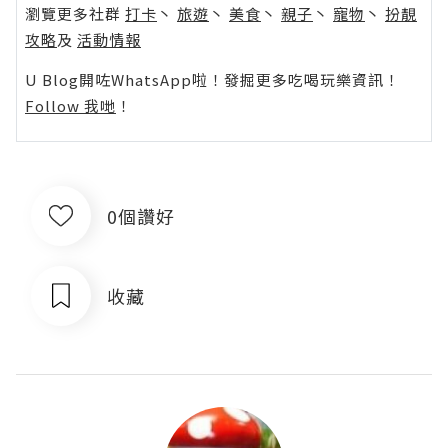
瀏覽更多社群
打卡
丶
旅遊
丶
美食
丶
親子
丶
寵物
丶
扮靚
攻略
及
活動情報
U Blog開咗WhatsApp啦！發掘更多吃喝玩樂資訊！
Follow 我哋
！
0個讚好
收藏