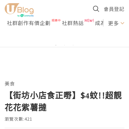
會員登記
社群創作有價企劃
社群熱話
成為U Creato
更多
美食
【街坊小店食正嘢】$4蚊!!超靚
花花紫薯撻
瀏覽次數:421