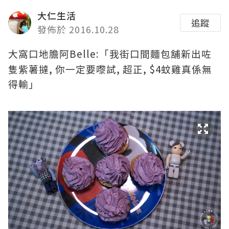
大仁生活
追蹤
發佈於 2016.10.28
Belle:
大窩口地膽阿
「我街口間麵包舖新出咗
,
,
, $4
隻紫薯撻
你一定要嚟試
超正
蚊雞真係無
得輸」