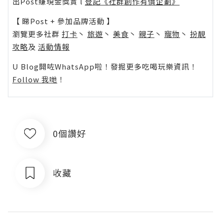
出Post賺現金獎賞 l
登記《社群創作有價企劃》
【 睇Post + 參加品牌活動 】
瀏覽更多社群
打卡
丶
旅遊
丶
美食
丶
親子
丶
寵物
丶
扮靚
攻略
及
活動情報
U Blog開咗WhatsApp啦！發掘更多吃喝玩樂資訊！
Follow 我哋
！
0個讚好
收藏