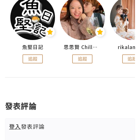
urnal
魚堅日記
思思賢 ChillMyBabe
rikala
追蹤
追蹤
追蹤
發表評論
登入
發表評論