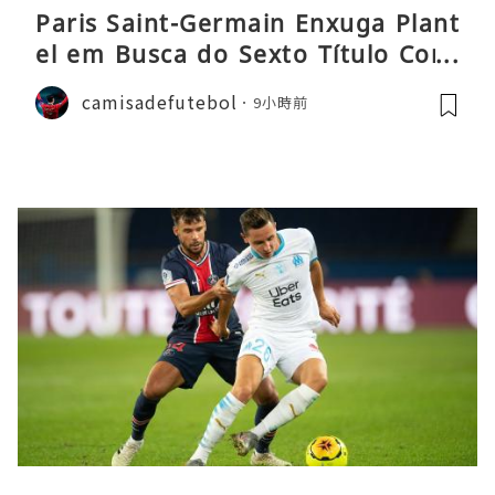
Paris Saint-Germain Enxuga Plant
el em Busca do Sexto Título Cons
ecutivo da Liga
camisadefutebol
9小時前