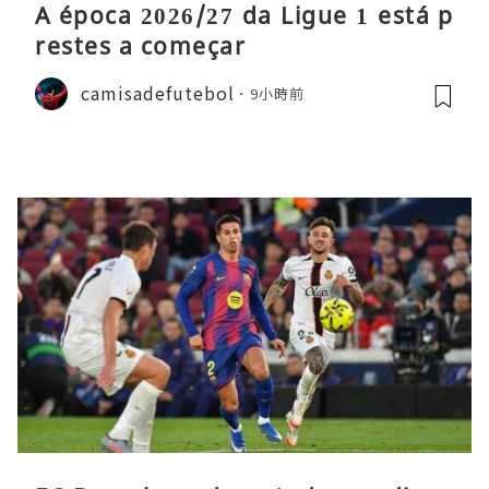
A época 2026/27 da Ligue 1 está p
restes a começar
camisadefutebol
9小時前