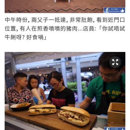
,
,
,
中午時份
兩父子一抵達
非常肚飽
看到近門口
,
...
:
位置
有人在煎香噴噴的豬肉
店員
「你試唔試
?
牛脷呀
好食喎」