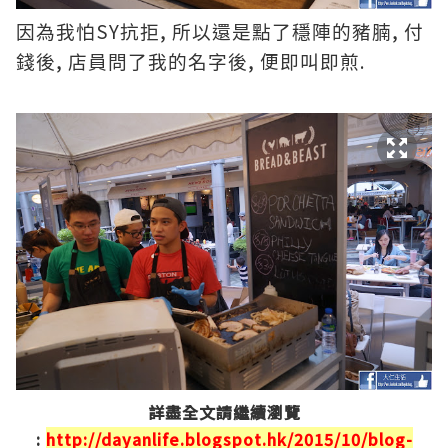
SY
,
,
因為我怕
抗拒
所以還是點了穩陣的豬腩
付
,
, 便
.
錢後
店員問了我的名字後
即叫即煎
詳盡全文請繼續瀏覽
:
http://dayanlife.blogspot.hk/2015/10/blog-