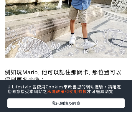
例如玩Mario, 他可以記住那關卡, 那位置可以
得到更多金幣；
U Lifestyle 會使用Cookies來改善您的網站體驗，請確定
例如他可以將350隻寵物小精靈嘅名同技能念得
您同意接受本網站之
私隱政策和使用條款
才可繼續瀏覽。
滾瓜爛；
我已閱讀及同意
又例如他又可以將卡通片忍者小靈精內, 所有角
色人物同所屬招式一字不漏和
盤托出, 有時我都覺得佢傻傻地...