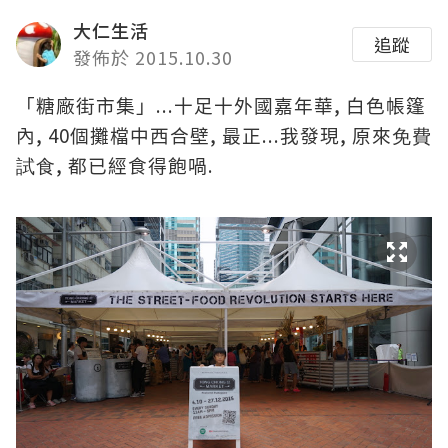
大仁生活
追蹤
發佈於 2015.10.30
...
,
「糖廠街市集」
十足十外國嘉年華
白色帳篷
, 40
,
...
,
內
個攤檔中西合壁
最正
我發現
原來
免費
,
.
試
食
都已經食得飽喎