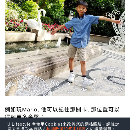
例如玩Mario, 他可以記住那關卡, 那位置可以
得到更多金幣；
U Lifestyle 會使用Cookies來改善您的網站體驗，請確定
例如他可以將350隻寵物小精靈嘅名同技能念得
您同意接受本網站之
私隱政策和使用條款
才可繼續瀏覽。