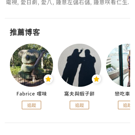
電視, 愛日劇, 愛八, 鍾意左儲右儲, 鍾意咲看仁生.
推薦博客
Fabrice 嚐味
窩夫與蝦子餅
戀吃車
追蹤
追蹤
追蹤