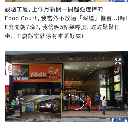
,
觀塘工廈
上個月新開一間超強選擇的
Food Court,
...
(
!
我當然不放過「踩場」機會
嘩
E
7
7,
5
,
度開朝
晚
我傍晚
點幾嚟度
輕輕鬆鬆任
...
)
坐
工廈飯堂就係有咁嘅好處