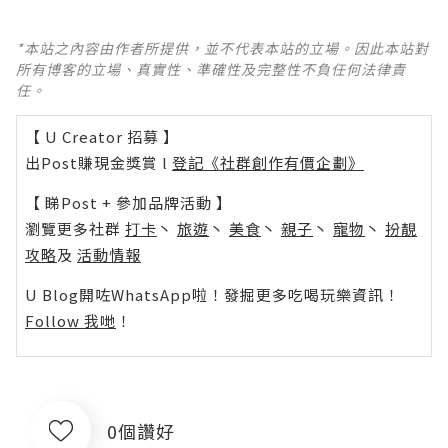
*本站之內容由作者所提供，並不代表本站的立場。因此本站對
所有博客的立場、真實性、準確性及完整性不負任何法律責
任。
【 U Creator 招募 】
出Post賺現金獎賞 l
登記《社群創作有價企劃》
【 睇Post + 參加品牌活動 】
瀏覽更多社群
打卡
丶
旅遊
丶
美食
丶
親子
丶
寵物
丶
扮靚
攻略
及
活動情報
U Blog開咗WhatsApp啦！發掘更多吃喝玩樂資訊！
Follow 我哋
！
0個讚好