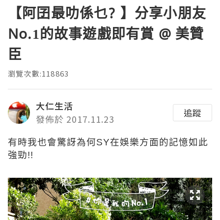
【阿囝最叻係乜? 】分享小朋友
No.1的故事遊戲即有賞 @ 美贊
臣
瀏覽次數:118863
大仁生活
追蹤
發佈於 2017.11.23
有時我也會驚訝為何SY在娛樂方面的記憶如此
強勁!!