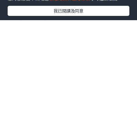
滾瓜爛；
我已閱讀及同意
又例如他又可以將卡通片忍者小靈精內, 所有角
色人物同所屬招式一字不漏和
盤托出, 有時我都覺得佢傻傻地...
最近我都參加了一個遊戲, 就是由多年來致力研
究最優質的嬰兒配方奶粉，一直