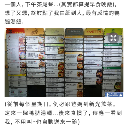
,
...(
),
一個人
下午茶尾聲
其實都算提早食晚飯
,
,
想了又想
終於點了我由細到大
最有感情的鴨
.
腿湯飯
(
,
,
從前每個星期日
例必跟爸媽到新光飲茶
一
...
, 侍
定來一碗鴨腿湯麵
後來食慣了
應一看到
,
~
)
我
不用叫
也自動送來一碗