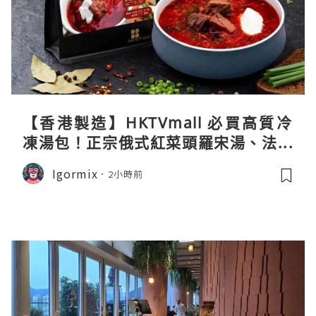
【香港製造】HKTVmall 必買高質冷
凍湯包！正宗俄式紅菜頭羅宋湯、法式
龍蝦濃湯與生酮膠原蛋白骨頭湯全攻略
Igormix
2小時前