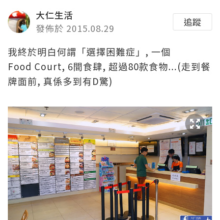
大仁生活
追蹤
發佈於 2015.08.29
,
我終於明白何謂「選擇困難症」
一個
Food Court, 6
,
80
...(
間食肆
超過
款食物
走到餐
,
D
)
牌面前
真係多到有
驚