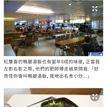
8
,
紅雙喜的鴨腿湯飯也有當年
成的味道
正當我
,
:
左影右影之際
他們的肥師傅走過來問我
「好
,
...
奇怪你會叫鴨腿湯飯
我哋出名食小炒
」