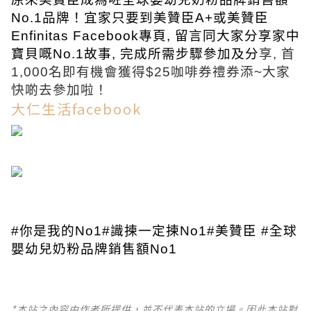
No.1品牌！宜家只要到美贊臣A+或美贊臣
Enfinitas Facebook專頁, 留言同大家分享家中
寶貝嘅No.1故事, 完成所需步驟參加及分
享, 首
1,000名即有機會獲得$25咖啡券禮券添~大家
快啲去參加啦！
大仁生活facebook
#你是我的No1#識揀一定揀No1#美贊臣 #全球
嬰幼兒奶粉品牌銷售額No1
*本站之內容由作者所提供，並不代表本站的立場。因此本站對