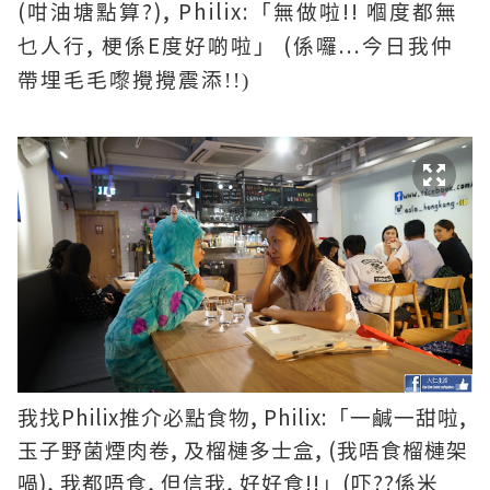
(
?), Philix:
!!
咁油塘點算
「無做啦
嗰度都無
,
E
(
...
乜人行
梗係
度好啲啦」
係囉
今日我仲
帶埋毛毛嚟攪攪震
添
!!)
Philix
, Philix:
,
我找
推介必點食物
「一鹹一甜啦
,
, (
玉子野菌煙肉卷
及榴槤多士盒
我唔食榴槤架
),
,
,
!!
(
??
喎
我都唔食
但信我
好好食
」
吓
係米