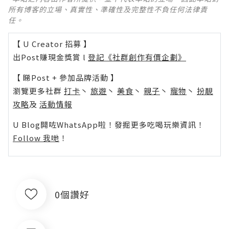
所有博客的立場、真實性、準確性及完整性不負任何法律責
任。
【 U Creator 招募 】
出Post賺現金獎賞 l
登記《社群創作有價企劃》
【 睇Post + 參加品牌活動 】
瀏覽更多社群
打卡
丶
旅遊
丶
美食
丶
親子
丶
寵物
丶
扮靚
攻略
及
活動情報
U Blog開咗WhatsApp啦！發掘更多吃喝玩樂資訊！
Follow 我哋
！
0個讚好