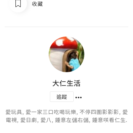
收藏
大仁生活
追蹤
愛玩具, 愛一家三口吃喝玩樂, 不停四圍影影影, 愛
電視, 愛日劇, 愛八, 鍾意左儲右儲, 鍾意咲看仁生.