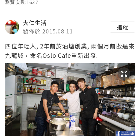
瀏覽次數:1637
大仁生活
追蹤
發佈於 2015.08.11
, 2
,
四位年輕人
年前於油塘創業
兩個月前搬過來
Oslo Cafe
.
九龍城，命名
重新出發