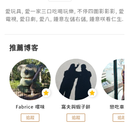
愛玩具, 愛一家三口吃喝玩樂, 不停四圍影影影, 愛
電視, 愛日劇, 愛八, 鍾意左儲右儲, 鍾意咲看仁生.
推薦博客
Fabrice 嚐味
窩夫與蝦子餅
戀吃車
追蹤
追蹤
追蹤