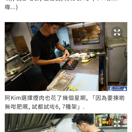
...)
㗎
Kim
,
阿
選擇煙肉也花了幾個星期
「因為要揀啲
,
6, 7
.
無咁肥嘅
試都試咗
種架」