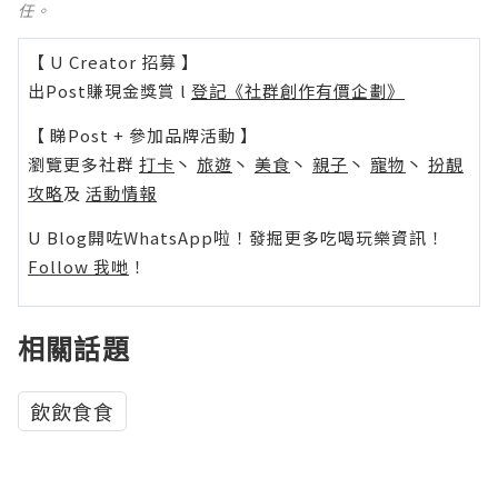
任。
【 U Creator 招募 】
出Post賺現金獎賞 l
登記《社群創作有價企劃》
【 睇Post + 參加品牌活動 】
瀏覽更多社群
打卡
丶
旅遊
丶
美食
丶
親子
丶
寵物
丶
扮靚
攻略
及
活動情報
U Blog開咗WhatsApp啦！發掘更多吃喝玩樂資訊！
Follow 我哋
！
相關話題
飲飲食食