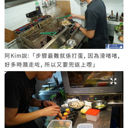
Kim
:
,
,
阿
說
「步驟最難就係打蛋
因為滑啫啫
,
好多時瀡走咗
所以又要兜返上嚟」