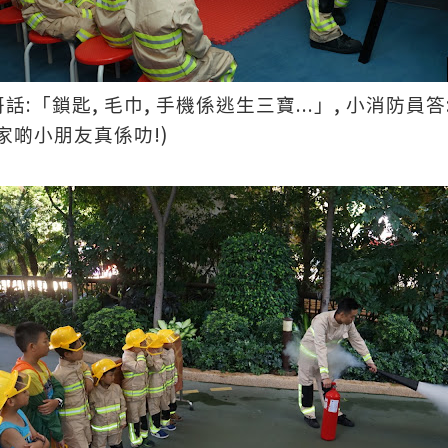
:
,
,
...
,
哥話
「鎖匙
毛巾
手機係逃生三寶
」
小消防員答
!)
家啲小朋友真係叻