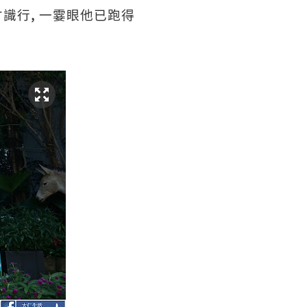
,
才識行
一霎眼他已跑得