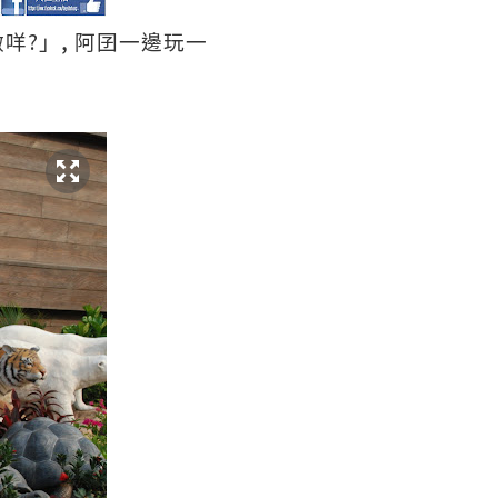
?
,
做咩
」
阿囝一邊玩一