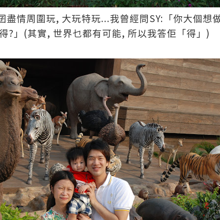
,
...
SY:
囝盡情周圍玩
大玩特玩
我曾經問
「你大個想
?
(
,
,
)
得
」
其實
世界乜都有可能
所以我答佢「得」