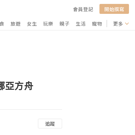
會員登記
開始撰寫
食
旅遊
女生
玩樂
親子
生活
寵物
行山
更多
打卡
 挪亞方舟
追蹤