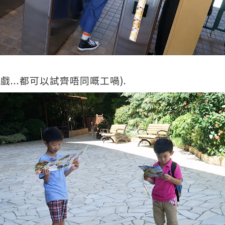
...
).
拍戲
都可以試齊唔同嘅工喎