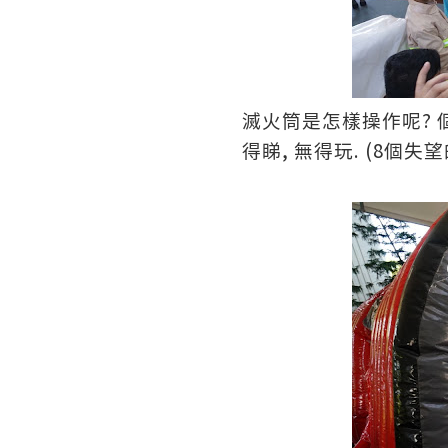
?
滅火筒是怎樣操作呢
,
. (8
得睇
無得玩
個失望