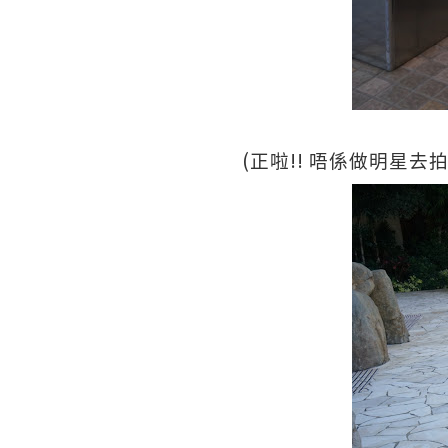
(
!!
正啦
唔係做明星去