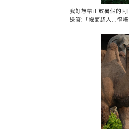
我好想帶正放暑假的阿
:
...
邊答
「幪面超人
得唔