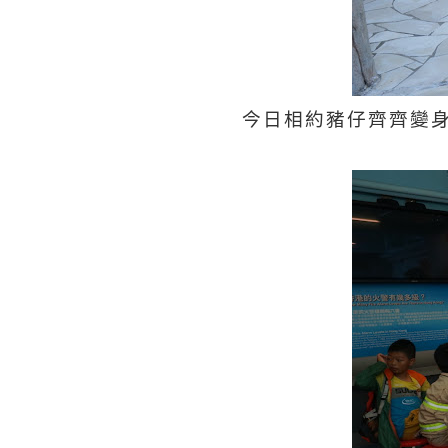
今日相約豬仔齊齊變