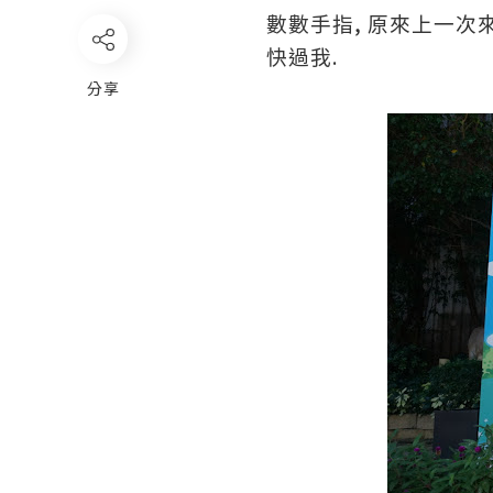
,
數數手指
原來上一次
.
快過我
分享