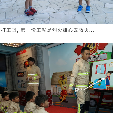
,
...
身打工囝
第一份工就是烈火雄心去救火