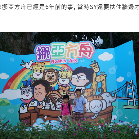
6
,
SY
來挪亞方舟已經是
年前的事
當時
還要扶住牆邊