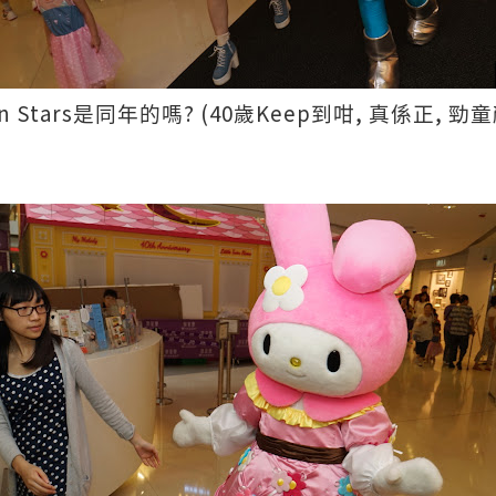
n Stars
? (40
Keep
,
,
是同年的嗎
歲
到咁
真係正
勁童