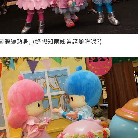
, (
?)
園繼續熱身
好想知兩姊弟講啲咩呢