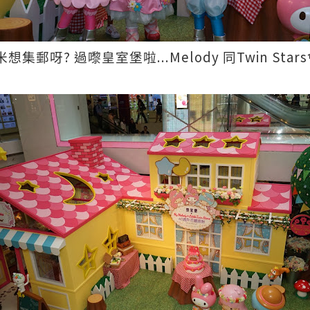
?
...Melody
Twin Stars
米想集郵呀
過嚟皇室堡啦
同