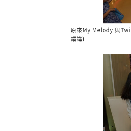
My Melody
Twi
原來
與
)
謂講