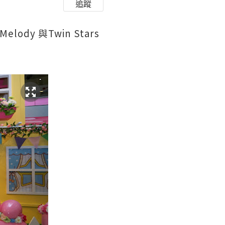
追蹤
 Melody
Twin Stars
與