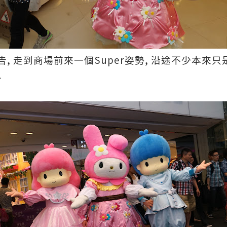
,
Super
,
告
走到商場前來一個
姿勢
沿途不少本來只
.