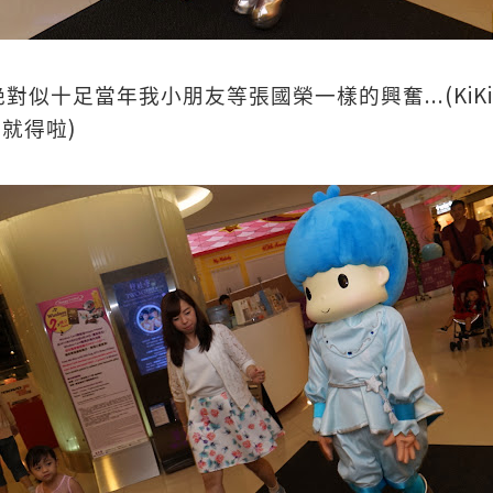
...(KiKi
絶對似十足當年我小朋友等張國榮一樣的興奮
i
)
就得啦