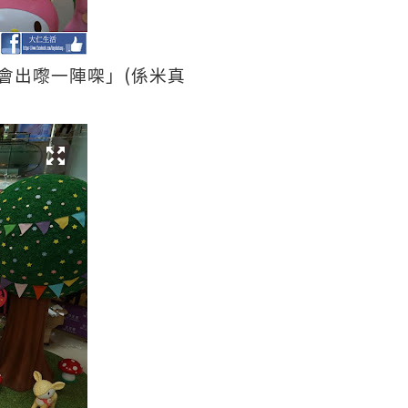
(
會出嚟一陣㗎」
係米真