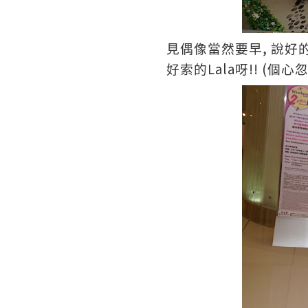
,
見偶像當然要早
說好
Lala
!! (
好索的
呀
個心