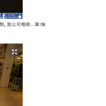
,
...
!
顏
我公司嗰啲
算
無