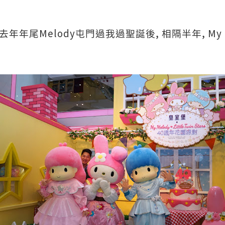
Melody
,
, My
去年年尾
屯門過我過聖誕後
相隔半年