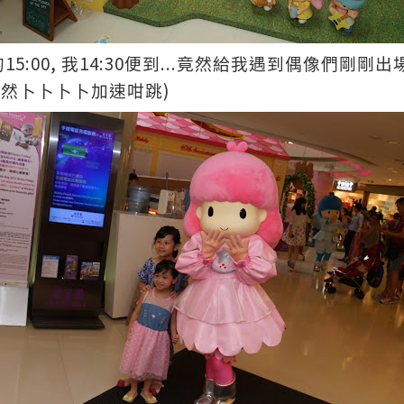
15:00,
14:30
...
的
我
便到
竟然給我遇到偶像們剛剛出
)
忽然卜卜卜卜加速咁跳