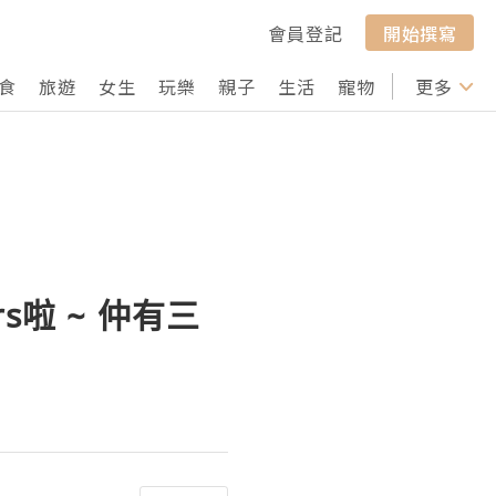
會員登記
開始撰寫
食
旅遊
女生
玩樂
親子
生活
寵物
行山
更多
打卡
s啦 ~ 仲有三