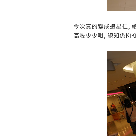
,
今次真的變成追星仁
,
KiK
高咗少少咁
總知係