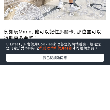
例如玩Mario, 他可以記住那關卡, 那位置可以
得到更多金幣；
U Lifestyle 會使用Cookies來改善您的網站體驗，請確定
例如他可以將350隻寵物小精靈嘅名同技能念得
您同意接受本網站之
私隱政策和使用條款
才可繼續瀏覽。
滾瓜爛；
我已閱讀及同意
又例如他又可以將卡通片忍者小靈精內, 所有角
色人物同所屬招式一字不漏和
盤托出, 有時我都覺得佢傻傻地...