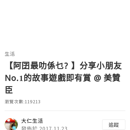
生活
【阿囝最叻係乜? 】分享小朋友
No.1的故事遊戲即有賞 @ 美贊
臣
瀏覽次數:119213
大仁生活
追蹤
發佈於 2017.11.23