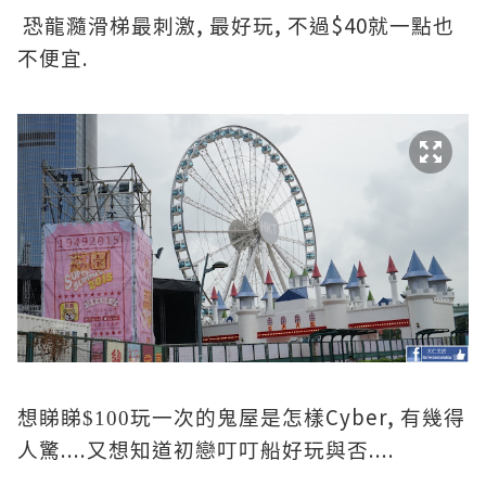
,
,
$40
恐龍瀡滑梯最刺激
最好玩
不過
就一點也
.
不便宜
Cyber,
想睇睇$100玩一次的鬼屋是怎樣
有幾得
....
....
人驚
又想知道初戀叮叮船好玩與否