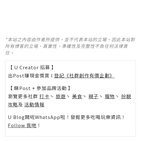
*本站之內容由作者所提供，並不代表本站的立場。因此本站對
所有博客的立場、真實性、準確性及完整性不負任何法律責
任。
【 U Creator 招募 】
出Post賺現金獎賞 l
登記《社群創作有價企劃》
【 睇Post + 參加品牌活動 】
瀏覽更多社群
打卡
丶
旅遊
丶
美食
丶
親子
丶
寵物
丶
扮靚
攻略
及
活動情報
U Blog開咗WhatsApp啦！發掘更多吃喝玩樂資訊！
Follow 我哋
！