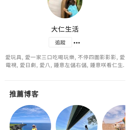
大仁生活
追蹤
愛玩具, 愛一家三口吃喝玩樂, 不停四圍影影影, 愛
電視, 愛日劇, 愛八, 鍾意左儲右儲, 鍾意咲看仁生.
推薦博客