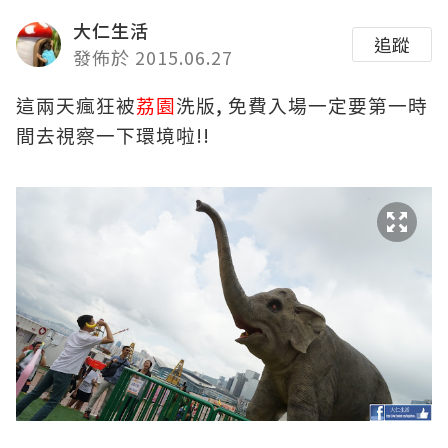
大仁生活
追蹤
發佈於 2015.06.27
,
這兩天瘋狂被
荔園
洗版
免
費
入場一定要第一時
!!
間去視察一下環境啦