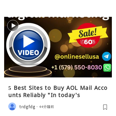
5 Best Sites to Buy AOL Mail Acco
unts Reliably "In today's
trdgfdg
44分鐘前