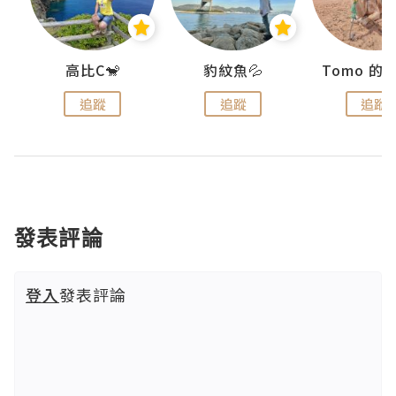
)
高比C🐒
豹紋魚💦
追蹤
追蹤
追蹤
發表評論
登入
發表評論