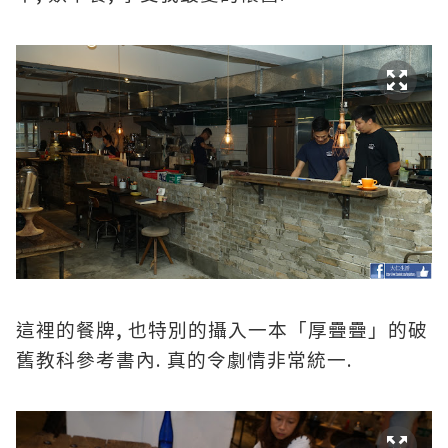
,
這裡的餐牌
也特別的攝入一本「厚疊疊」的破
.
.
舊教科參考書內
真的令劇情非常統一