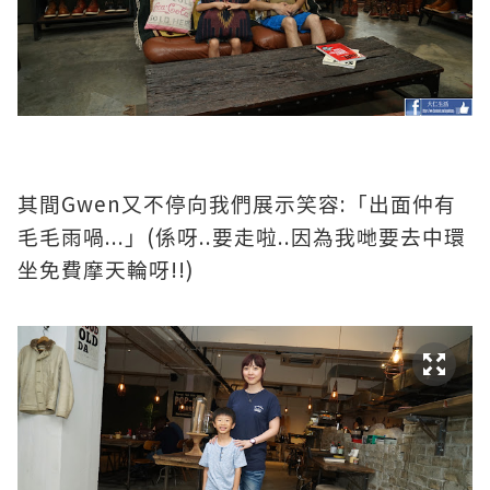
Gwen
:
其間
又不停向我們展示笑容
「出面仲有
...
(
..
..
毛毛雨喎
」
係呀
要走啦
因為我哋要去中環
!!)
坐免費摩天輪呀