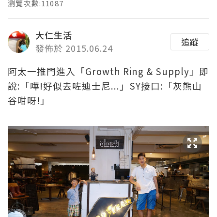
瀏覽次數:11087
大仁生活
追蹤
發佈於 2015.06.24
Growth Ring & Supply
阿太一推門進入「
」即
:
!
...
SY
:
說
「嘩
好似去咗迪士尼
」
接口
「灰熊山
!
谷咁呀
」