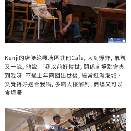
Kenji
Cafe,
,
的店勝絶觀塘區其他
大到爆炸
氣氛
,
:
,
又一流
他說
「我以前好憤世
開係商場點會夾
.
,
到我呀
不過上年阿囡出世後
經常逛海港城，
,
,
又覺得好適合我喎
多啲人接觸到
商場又可以
食埋嘢」