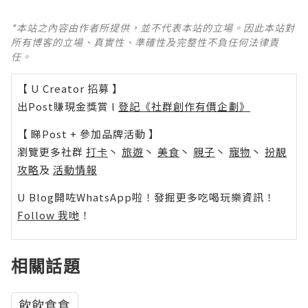
*本站之內容由作者所提供，並不代表本站的立場。因此本站對
所有博客的立場、真實性、準確性及完整性不負任何法律責
任。
【 U Creator 招募 】
出Post賺現金獎賞 l
登記《社群創作有價企劃》
【 睇Post + 參加品牌活動 】
瀏覽更多社群
打卡
丶
旅遊
丶
美食
丶
親子
丶
寵物
丶
扮靚
攻略
及
活動情報
U Blog開咗WhatsApp啦！發掘更多吃喝玩樂資訊！
Follow 我哋
！
相關話題
飲飲食食