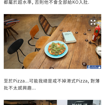
,
KO
.
都屬於超水準
否則他不會全部給
入肚
Pizza...
Pizza,
至於
可能我總是戒不掉港式
對薄
...
批不太感興趣