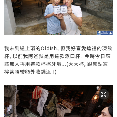
Oldish,
我未到過上環的
但我好喜愛這裡的凍飲
,
. 今時今日應
杯
以前我阿爸就是用這款漱口
杯
該無人再用這款杯擦牙啦...(
,
大大杯
跟餐點凍
!!)
檸茶唔駛額外收錢添