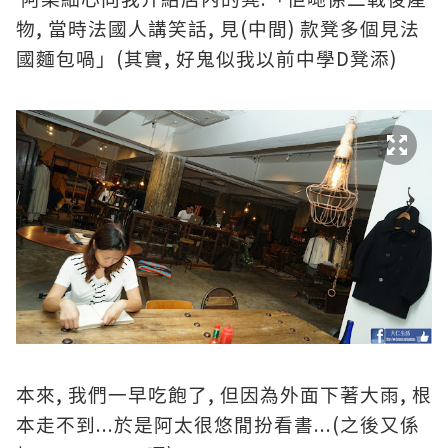
,
,
(
)
物
當時法國人講笑話
見
中間
款凳多個見法
(
,
D
)
國麵包喎」
其實
好鬼似我以前中學
凳添
,
,
,
本來
我們一早吃飽了
但因為外面下著大雨
根
...
...(
本走不到
於是阿太很悠閒扮看書
之後又係