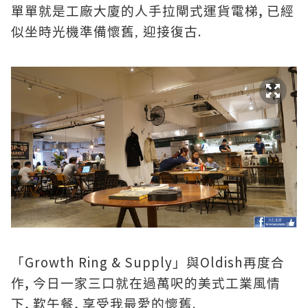
,
單單就是工廠大廈的人手拉閘式運貨電梯
已經
.
似坐時光機準備懷舊, 迎接復古
Growth Ring & Supply
Oldish
「
」與
再度合
,
作
今日一家三口就在過萬呎的美式工業風情
,
,
.
下
歎午餐
享受我最愛的懷舊