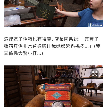
,
:
這裡連子彈箱也有得買
店長阿樂說
「其實子
!!
...
(
彈箱真係非常普遍㗎
我哋都返過幾多
」
我
...)
真係幾大驚小怪