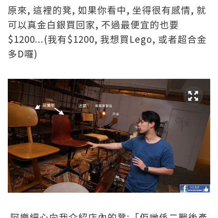
,
,
,
,
原來
這裡的凳
如果你看中
坐得很有感情
就
,
可以真金白銀買回家
不過最便宜的也要
$1200...(
$1200,
Lego,
我有
我想買
或者超合金
D
)
多
囉
:
阿樂細心向我介紹店內的凳
「佢哋係二戰後產