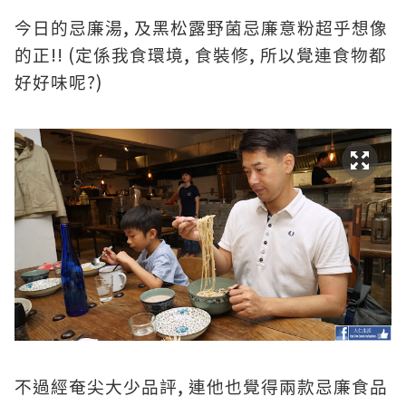
,
今日的忌廉湯
及黑松露野菌忌廉意粉超乎想像
!! (
,
,
的正
定係我食環境
食裝修
所以覺連食物都
?)
好好味呢
,
不過經奄尖大少品評
連他也覺得兩款忌廉食品