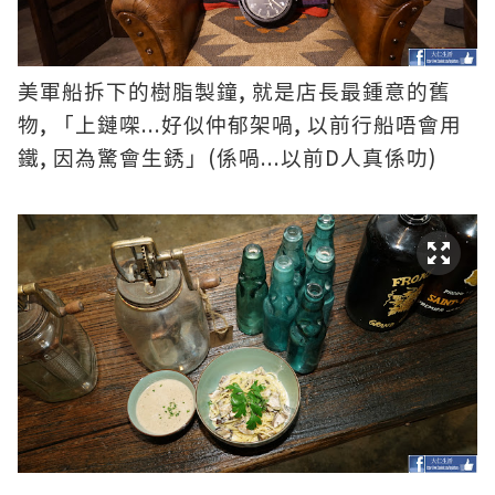
,
美軍船拆下的樹脂製鐘
就是店長最鍾意的舊
,
...
,
物
「上鏈㗎
好似仲郁架喎
以前行船唔會用
,
(
...
D
)
鐵
因為驚會生銹」
係喎
以前
人真係叻