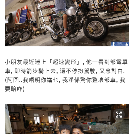
,
小朋友最近迷上「超速變形」
他一看到部電單
,
,
,
.
車
即時箭步騎上去
還不停扮駕駛
又念對白
(
..
,
,
阿囝
我唔明你講乜
我淨係驚你整壞部車
我
)
要賠咋