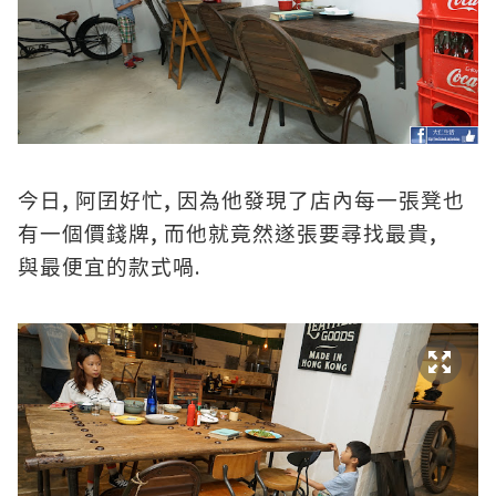
,
,
今日
阿囝好忙
因為他發現了店內每一張凳也
,
,
有一個價錢牌
而他就竟然遂張要尋找最貴
.
與最便宜的款式喎