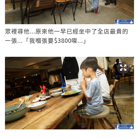
...
眾裡尋他
原來他一早已經坐中了全店最貴的
...
$3800
...
一張
「我嗰張要
㗎
」