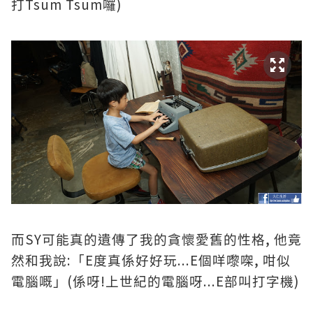
Tsum Tsum
)
打
囉
SY
,
而
可能真的遺傳了我的貪懷愛舊的性格
他竟
:
E
...E
,
然和我說
「
度真係好好玩
個咩嚟㗎
咁似
(
!
...E
)
電腦嘅」
係呀
上世紀的電腦呀
部叫打字機