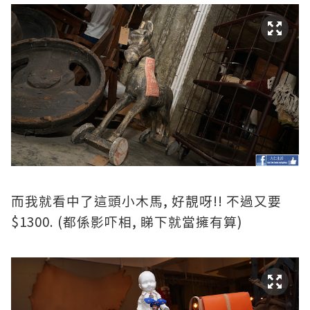
,
!!
而我就看中了這頭小木馬
好靚呀
不過又要
$1300. (
,
)
都係影吓相
睇下就當擁有算