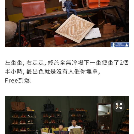
,
,
2
左坐坐
右走走
終於全無冷場下一坐便坐了
個
,
,
半小時
最出色就是沒有人催你埋單
Free
.
到爆