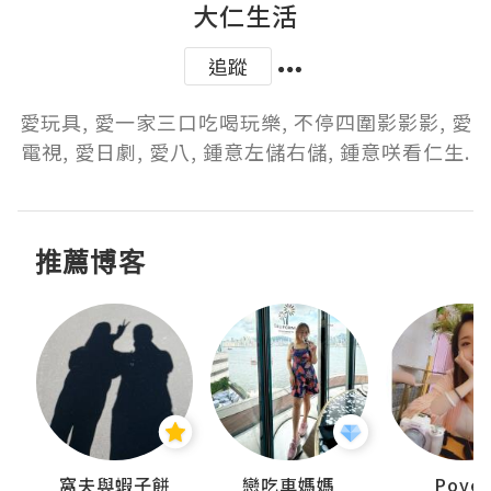
大仁生活
追蹤
愛玩具, 愛一家三口吃喝玩樂, 不停四圍影影影, 愛
電視, 愛日劇, 愛八, 鍾意左儲右儲, 鍾意咲看仁生.
推薦博客
窩夫與蝦子餅
戀吃車媽媽
Poye