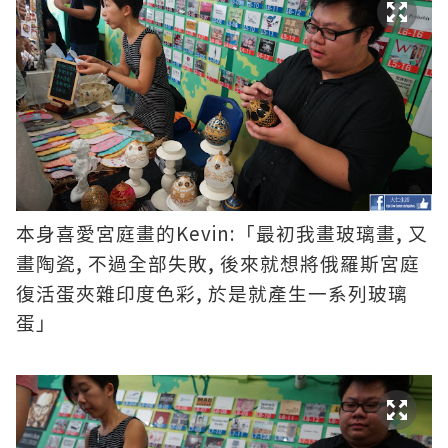
Kevin:
,
本身喜愛宮庭畫的
「最初我畫玻璃畫
又
,
,
畫陶瓷
不過全部失敗
後來就想將俄羅斯宮庭
,
復活蛋夾雜印度色彩
於是就產生一系列玻璃
蛋」