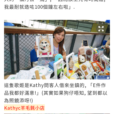
100
.
我最耐就造咗
個鐘左右啦」
Kathy
,
E
這隻歌姬是
問客人借來坐鎮的
「
件作
!
(
,
品我都好滿意
」
其實如果狗仔唔知
望到都以
!)
為照鏡添呀
Kathyc
羊毛氈小店