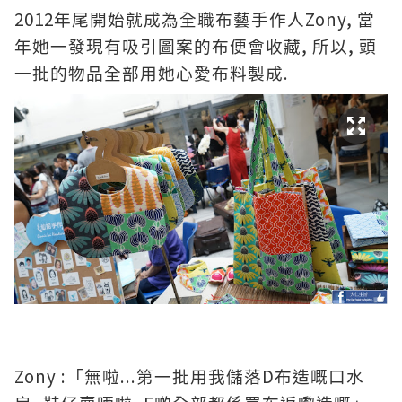
2012
Zony,
年尾開始就成為全職布藝手作人
當
,
,
年她一發現有吸引圖案的布便會收藏
所以
頭
.
一批的物品全部用她心愛布料製成
Zony :
...
D
「無啦
第一批用我儲落
布造嘅口水