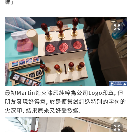
囉」
Martin
Logo
,
最初
造火漆印純粹為公司
印章
但
,
朋友發現好得意
於是便嘗試訂造特別的字句的
,
.
火漆印
結果原來又好受歡迎