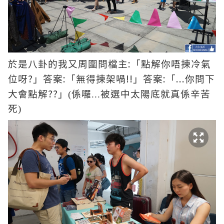
:
於是八卦的我又周圍問檔主
「點解你唔揀冷氣
?
:
!!
:
...
位呀
」答案
「無得揀架喎
」答案
「
你問下
??
大會點解
」(係囉...被選中太陽底就真係辛苦
死)