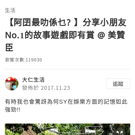
生活
【阿囝最叻係乜? 】分享小朋友
No.1的故事遊戲即有賞 @ 美贊
臣
瀏覽次數:119030
大仁生活
追蹤
發佈於 2017.11.23
有時我也會驚訝為何SY在娛樂方面的記憶如此
強勁!!