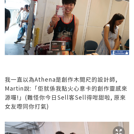
Athena
,
我一直以為
是創作木間尺的設計師
Martin
:
說
「佢就係我點火心意卡的創作靈感來
!
(
Sell
Sell
,
源囉
」
難怪你今日
客
得咁甜啦
原來
)
女友嚟同你打氣