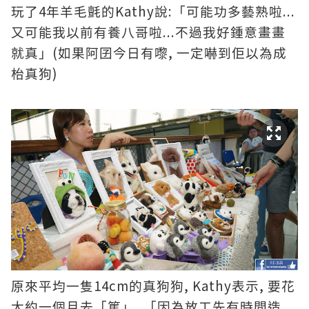
4
Kathy
:
...
玩了
年羊毛氈的
說
「可能功多藝熟啦
...
又可能我以前有養八哥啦
不過我好鍾意畫畫
(
,
就真」
如果阿囝今日有嚟
一定嚇到佢以為成
)
枱真狗
14c
m
, Kathy
,
原來平均一隻
的真狗狗
表示
要花
,
,
大約一個月去「篤」
「因為放工先有時間造