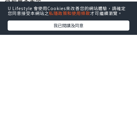
得到更多金幣；
U Lifestyle 會使用Cookies來改善您的網站體驗，請確定
例如他可以將350隻寵物小精靈嘅名同技能念得
您同意接受本網站之
私隱政策和使用條款
才可繼續瀏覽。
滾瓜爛；
我已閱讀及同意
又例如他又可以將卡通片忍者小靈精內, 所有角
色人物同所屬招式一字不漏和
盤托出, 有時我都覺得佢傻傻地...