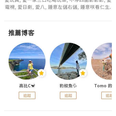
電視, 愛日劇, 愛八, 鍾意左儲右儲, 鍾意咲看仁生.
推薦博客
)
高比C🐒
豹紋魚💦
追蹤
追蹤
追蹤