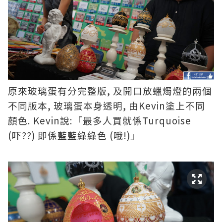
,
原來玻璃蛋有分完整版
及開口放蠟燭燈的兩個
,
,
Kevin
不同版本
玻璃蛋本身透明
由
塗上不同
. Kevin
:
Turquoise
顏色
說
「最多人買就係
(
??)
(
!)
吓
即係藍藍綠綠色
哦
」