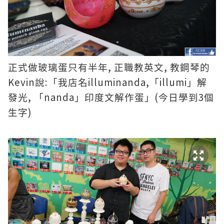
,
,
正式做玻璃蛋只有半年
正職教英文
教鋼琴的
Kevin
:
illuminanda,
illumi
說
「我店名
「
」解
,
nanda
(
3
發光
「
」印度文解作蛋」
今日學到
個
)
生字