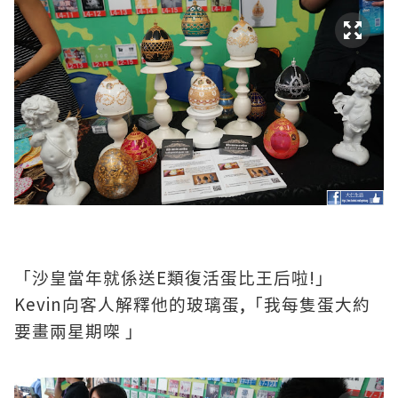
E
!
「沙皇當年就係送
類復活蛋比王后啦
」
Kevin
,
向客人解釋他的玻璃蛋
「我每隻蛋大約
要畫兩星期㗎
」