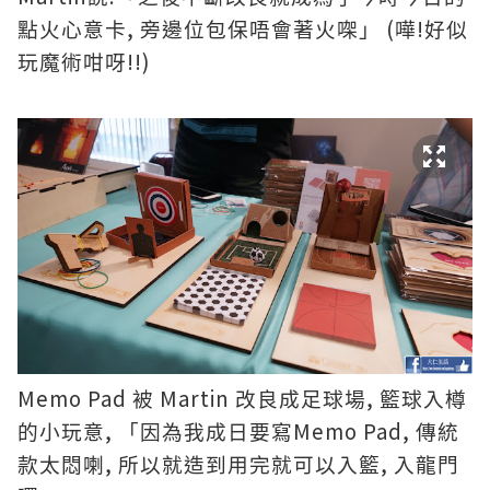
,
(
!
點火心意卡
旁邊位包保唔會著火㗎」
嘩
好似
!!)
玩魔術咁呀
Memo Pad
Martin
,
被
改良成足球場
籃球入樽
,
Memo Pad,
的小玩意
「因為我成日要寫
傳統
,
,
款太悶喇
所以就造到用完就可以入籃
入龍門