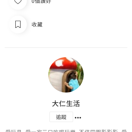
0個讚好
收藏
大仁生活
追蹤
愛玩具, 愛一家三口吃喝玩樂, 不停四圍影影影, 愛