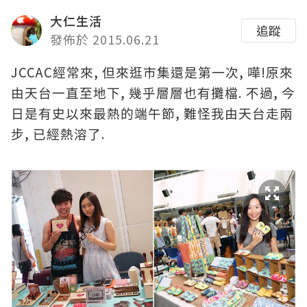
大仁生活
追蹤
發佈於 2015.06.21
JCCAC
,
,
!
經常來
但來逛市集還是第一次
嘩
原來
,
. 不過,
由天台一直至地下
幾乎層層也有攤檔
今
,
日是有史以來最熱的端午節
難怪我由天台走兩
,
.
步
已經熱溶了