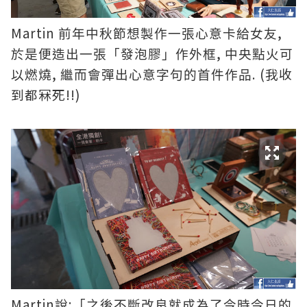
Martin
,
前年中秋節想製作一張心意卡給女友
,
於是便造出一張「發泡膠」作外框
中央點火可
,
. (我收
以燃燒
繼而會彈出心意字句的首件作品
到都冧死!!)
Martin
:
說
「之後不斷改良就成為了今時今日的