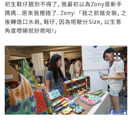
,
Zony
初生鞋仔靚到不得了
我最初以為
是新手
...
. Zony:
,
媽媽
原來我攪錯了
「我之前做女裝
之
,
,
Size,
後轉造口水肩
鞋仔
因為唔駛分
以生意
!
角度嚟睇就好啲啦
」