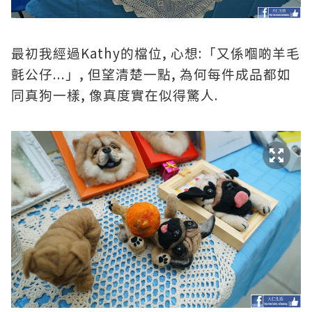
Kathy
,
:
最初我經過
的檔位
心想
「又係嗰啲羊毛
...
,
,
氈公仔
」
但望清楚一點
為何每件成品都如
,
.
同真狗一樣
像真度實在似得驚人