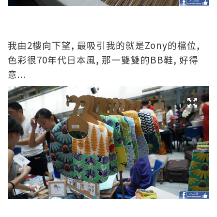
2
,
Zony
,
我由
樓向下望
最吸引我的就是
的檔位
70
,
BB
,
色彩很
年代日本風
那一雙雙的
鞋
好得
...
意