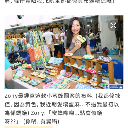
,
, E
肩
鞋仔賣晒啦
啲全部都係買布返嚟造嘅」
Zony
. (
最鍾意這款小蜜蜂圖案的布料
我都係揀
,
,
...
佢
因為黃色
我近期愛壞蛋麻
不過我最初以
) Zony:
...
為係螞蟻
「蜜蜂嚟㗎
點會似蟻
??
(係喎..有翼喎)
呀
」