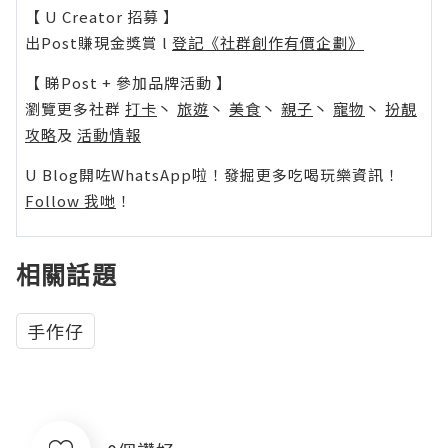
【 U Creator 招募 】
出Post賺現金獎賞 l
登記《社群創作有價企劃》
【 睇Post + 參加品牌活動 】
瀏覽更多社群
打卡
丶
旅遊
丶
美食
丶
親子
丶
寵物
丶
扮靚
攻略
及
活動情報
U Blog開咗WhatsApp啦！發掘更多吃喝玩樂資訊！
Follow 我哋
！
相關話題
手作仔