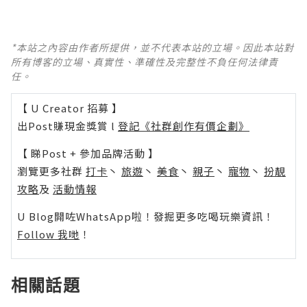
*本站之內容由作者所提供，並不代表本站的立場。因此本站對
所有博客的立場、真實性、準確性及完整性不負任何法律責
任。
【 U Creator 招募 】
出Post賺現金獎賞 l
登記《社群創作有價企劃》
【 睇Post + 參加品牌活動 】
瀏覽更多社群
打卡
丶
旅遊
丶
美食
丶
親子
丶
寵物
丶
扮靚
攻略
及
活動情報
U Blog開咗WhatsApp啦！發掘更多吃喝玩樂資訊！
Follow 我哋
！
相關話題