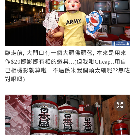
臨走前
,
大門口有一個大頭佛頭盔
,
本來是用來
作
$20
即影即有相的道具
...(
但我咁
Cheap..
用自
己相機影就算啦
...
不過係米我個頭太細呢
??
無咗
對眼嘅
)