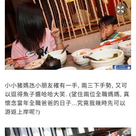
小小豬媽氹小朋友確有一手
,
兩三下手勢
,
又可
以逗得魚子醬哈哈大笑
. (
望住兩位全職媽媽
,
真
懷念當年全職爸爸的日子
...
究竟我幾時先可以
游返上岸呢
?)