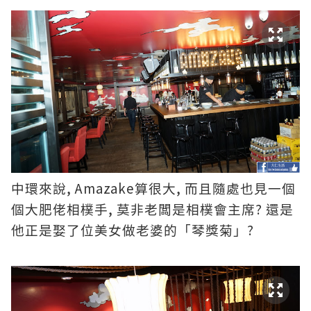
, Amazake
,
中環來說
算很大
而且隨處也見一個
,
?
個大肥佬相樸手
莫非老闆是相樸會主席
還是
?
他正是娶了位美女做老婆的「琴獎菊」