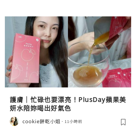
護膚｜忙碌也要漂亮！PlusDay蘋果美
妍水陪妳喝出好氣色
cookie餅乾小姐
11小時前