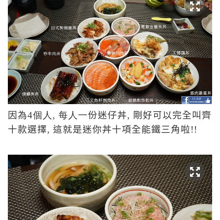
因為
4個人, 每人一
份迷仔丼
,
剛好可以完全叫齊
十款選擇
,
這就是迷你丼十項全能鐵三角啦
!!