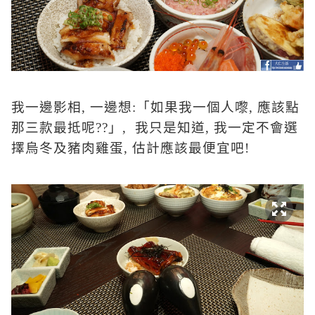
我一邊影相
,
一邊想
:
「如果我一個人嚟
,
應該點
那三款最抵呢
??
」,
我只是知道
,
我一定不會選
擇烏冬及豬肉雞蛋
,
估計應該最便宜吧
!