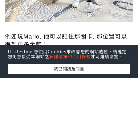
例如玩Mario, 他可以記住那關卡, 那位置可以
得到更多金幣；
U Lifestyle 會使用Cookies來改善您的網站體驗，請確定
例如他可以將350隻寵物小精靈嘅名同技能念得
您同意接受本網站之
私隱政策和使用條款
才可繼續瀏覽。
滾瓜爛；
我已閱讀及同意
又例如他又可以將卡通片忍者小靈精內, 所有角
色人物同所屬招式一字不漏和
盤托出, 有時我都覺得佢傻傻地...