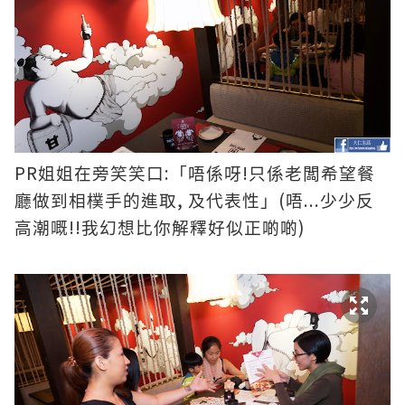
PR
:
!
姐姐在旁笑笑口
「唔係呀
只係老闆希望餐
,
(
...
廳做到相樸手的進取
及代表性」
唔
少少反
!!
)
高潮嘅
我幻想比你解釋好似正啲啲