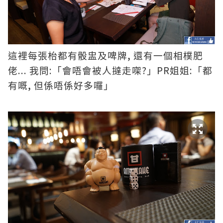
,
這裡每張枱都有骰盅及啤牌
還有一個相樸肥
...
:
?
PR
:
佬
我問
「會唔會被人撻走㗎
」
姐姐
「都
,
有嘅
但係
唔係好多囉」