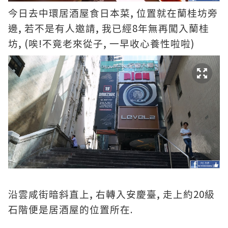
,
今日去中環居酒屋食日本菜
位置就在蘭桂坊旁
,
,
8
邊
若不是有人邀請
我已經
年無再闖入蘭桂
, (
!
,
)
坊
唉
不竟老來從子
一早收心養性啦啦
,
,
20
沿雲咸街暗斜直上
右轉入安慶臺
走上約
級
.
石階便是居酒屋的位置所在