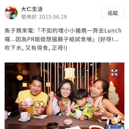
大仁生活
追蹤
發佈於 2015.06.19
:
Lunch
魚子媽來電
「不如約埋小小豬媽一齊去
...
PR
(
!...
囉
因為
姐姐想搵親子組試食喎」
好呀
,
,
!)
吹下水
又有得食
正呀