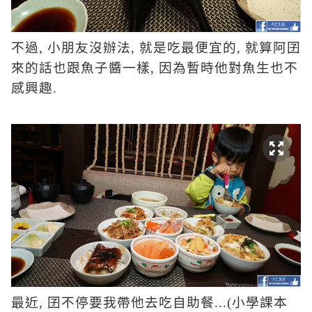
不過
,
小朋友沒辦法
,
就是吃最便宜的
,
就算阿囝
來的話也跟魚子醬一樣
,
因為暫時他對魚生也不
感興趣
.
最近
,
囝不停要我帶他去吃自助餐
...(
小學課本