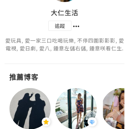
大仁生活
追蹤
愛玩具, 愛一家三口吃喝玩樂, 不停四圍影影影, 愛
電視, 愛日劇, 愛八, 鍾意左儲右儲, 鍾意咲看仁生.
推薦博客