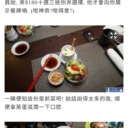
員說
,
來
$180
十選三迷你丼選擇
,
他才會向你展
示餐牌喎
. (
咁神奇
?
咁得意
?)
一睇便知這份是前菜吧
!
說話說得太多的我
,
順
便拿蒸蛋滋潤一下口腔
.