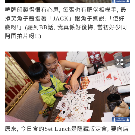
啤牌印製得很有心思
,
每張也有肥佬相樸手
,
最
攪笑魚子醬指著「
JACK
」跟魚子媽說
:
「佢好
嬲呀
!
」
(
聽到
BB
話
,
我真係好後悔, 當初好少同
阿囝拍片呀
!!)
原來
,
今日食的
Set Lunch
是隱藏版定食
,
要向店