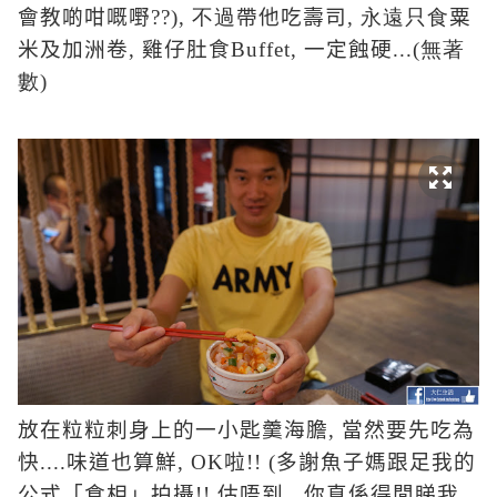
會教啲
咁嘅嘢
??), 不過
帶他吃壽司
, 永遠只食
粟
米及加洲卷
,
雞仔肚食
Buffet,
一定蝕硬
...(無著
數)
放在
粒
粒
刺身上的一小匙羹海膽
,
當然要先吃為
快
....
味道也算鮮
, OK
啦
!! (
多謝魚子媽跟足我的
公式「食相」拍攝
!!
估唔到...你真係得閒睇我