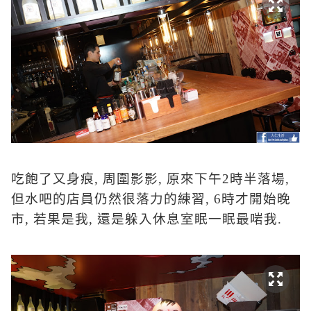
吃飽了又身痕
,
周圍影影
,
原來下午
2
時半落場
,
但水吧的店員仍然很落力的練習
, 6
時才開始晚
市
,
若果是我
,
還是躲入休息室眠一眠最啱我
.