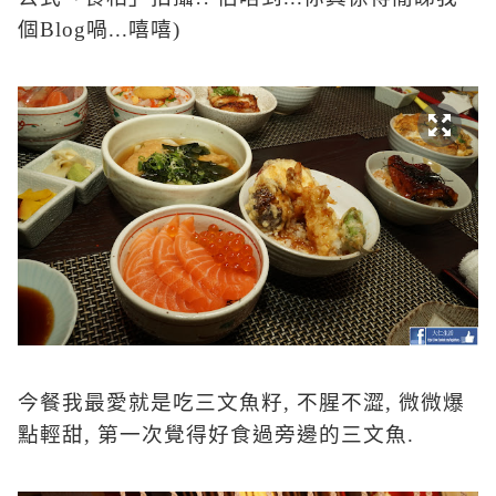
個
Blog
喎
...
嘻嘻
)
今餐我最愛就是吃三文魚籽
,
不腥不澀
,
微微爆
點輕甜
,
第一次覺得好食過旁邊的三文魚
.