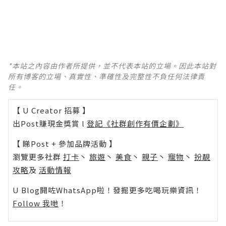
*本站之內容由作者所提供，並不代表本站的立場。因此本站對
所有博客的立場、真實性、準確性及完整性不負任何法律責
任。
【 U Creator 招募 】
出Post賺現金獎賞 l
登記《社群創作有價企劃》
【 睇Post + 參加品牌活動 】
瀏覽更多社群
打卡
丶
旅遊
丶
美食
丶
親子
丶
寵物
丶
扮靚
攻略
及
活動情報
U Blog開咗WhatsApp啦！發掘更多吃喝玩樂資訊！
Follow 我哋
！