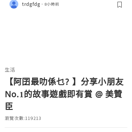
trdgfdg
8小時前
生活
【阿囝最叻係乜? 】分享小朋友
No.1的故事遊戲即有賞 @ 美贊
臣
瀏覽次數:119213