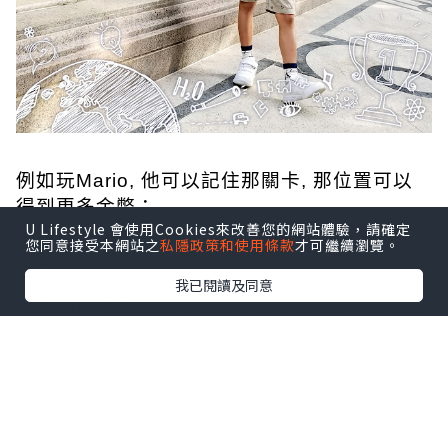
例如玩Mario, 他可以記住那關卡, 那位置可以
得到更多金幣；
U Lifestyle 會使用Cookies來改善您的網站體驗，請確定
例如他可以將350隻寵物小精靈嘅名同技能念得
您同意接受本網站之
私隱政策和使用條款
才可繼續瀏覽。
滾瓜爛；
我已閱讀及同意
又例如他又可以將卡通片忍者小靈精內, 所有角
色人物同所屬招式一字不漏和
盤托出, 有時我都覺得佢傻傻地...