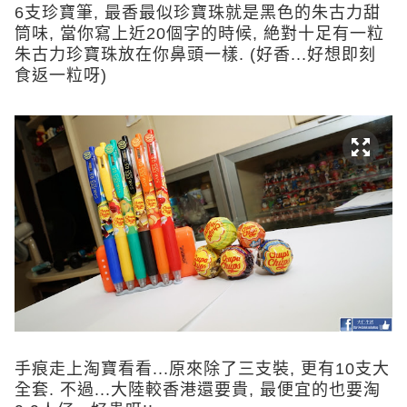
6支珍寶筆, 最香最似珍寶珠就是黑色的朱古力甜
筒味, 當你寫上近20個字的時候, 絶對十足有一粒
朱古力珍寶珠放在你鼻頭一樣. (好香...好想即刻
食返一粒呀)
手痕走上淘寶看看...原來除了三支裝, 更有10支大
全套. 不過...大陸較香港還要貴, 最便宜的也要淘