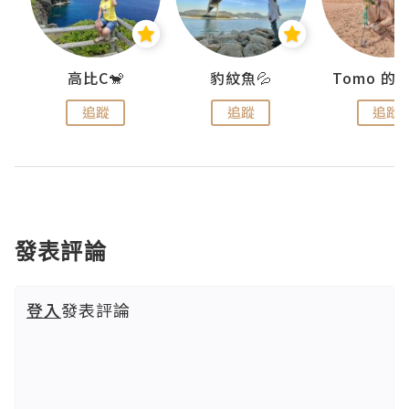
)
高比C🐒
豹紋魚💦
追蹤
追蹤
追蹤
發表評論
登入
發表評論