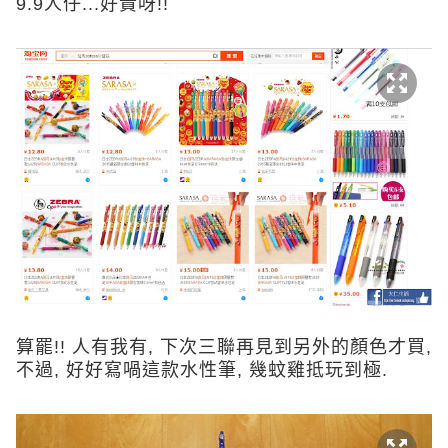
9.9人仔...好貴呀!!
算罷!! 人有我有, 下次三聯再見到另外的顏色才買,
不過, 好好寫喎這款水性筆, 幾蚊雞抵玩到極.