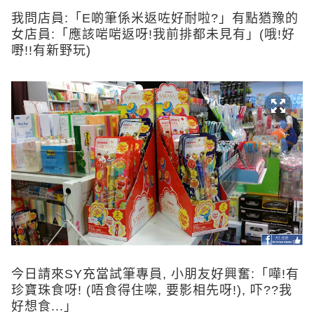
我問店員:「E啲筆係米返咗好耐啦?」有點猶豫的
女店員:「應該啱啱返呀!我前排都未見有」(哦!好
嘢!!有新野玩)
今日請來SY充當試筆專員, 小朋友好興奮:「嘩!有
珍寶珠食呀! (唔食得住㗎, 要影相先呀!), 吓??我
好想食...」