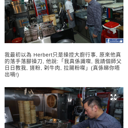
我最初以為 Herbert只是操控大廚行事, 原來他真
的落手落腳操刀, 他說:「我真係識㗎, 我請個師父
日日教我, 搓粉, 刴牛肉, 拉腸粉㗎」(真係睇你唔
出喎!)