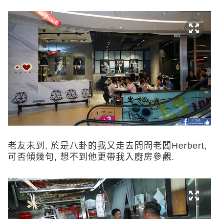
老友未到, 於是八卦的我又走去問問老闆Herbert,
可否傾幾句, 想不到他更帶我入廚房參觀.