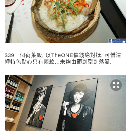
$39一個荷葉飯, 以TheONE價錢絶對抵, 可惜這
裡特色點心只有兩款...未夠由頭到型到落腳.