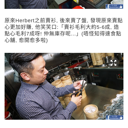
原來Herbert之前賣衫, 後來賣了盤, 發現原來賣點
心更加好賺, 他笑笑口:「賣衫毛利大約5-6成, 造
點心毛利7成呀! 仲無庫存呢...」(唔怪知得速食點
心舖, 愈開愈多啦)