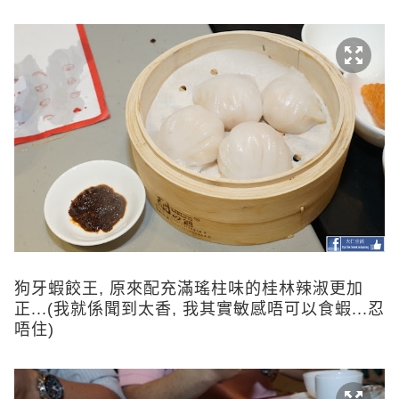
狗牙蝦餃王, 原來配充滿瑤柱味的桂林辣淑更加
正...(我就係聞到太香, 我其實敏感唔可以食蝦...忍
唔住)