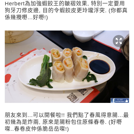
Herbert為加強蝦餃王的皺褶效果, 特別一定要用
狗牙刀修皮邊, 目的令蝦餃皮更玲瓏浮突. (你都真
係幾攪嘢...好嘢!)
朋友來到...可以開餐啦!! 我們點了春風得意腸...最
初幾為是炸兩, 原來是腸粉包住原條春卷. (好嘢
㗎..春卷皮仲係脆岳岳㗎!)