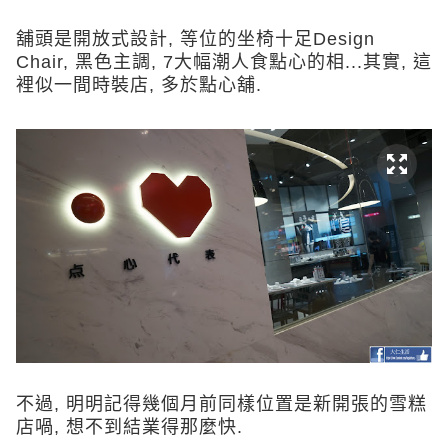
舖頭是開放式設計, 等位的坐椅十足Design
Chair, 黑色主調, 7大幅潮人食點心的相...其實, 這
裡似一間時裝店, 多於點心舖.
不過, 明明記得幾個月前同樣位置是新開張的雪糕
店喎, 想不到結業得那麼快.