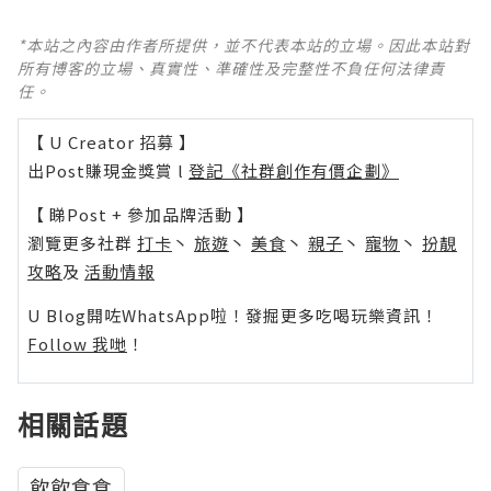
*本站之內容由作者所提供，並不代表本站的立場。因此本站對
所有博客的立場、真實性、準確性及完整性不負任何法律責
任。
【 U Creator 招募 】
出Post賺現金獎賞 l
登記《社群創作有價企劃》
【 睇Post + 參加品牌活動 】
瀏覽更多社群
打卡
丶
旅遊
丶
美食
丶
親子
丶
寵物
丶
扮靚
攻略
及
活動情報
U Blog開咗WhatsApp啦！發掘更多吃喝玩樂資訊！
Follow 我哋
！
相關話題
飲飲食食