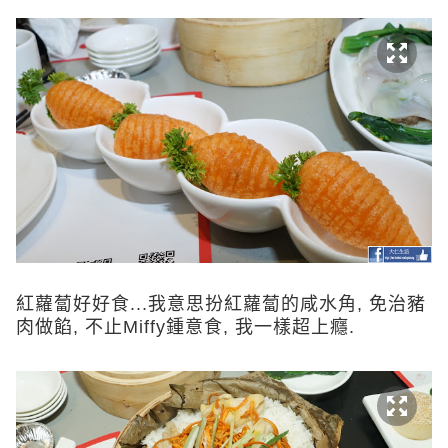
紅蘿蔔好好食...我意思扮紅蘿蔔的咸水角, 免治豬
肉做餡, 不止Miffy鍾意食, 我一樣超上癮.