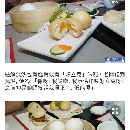
點解流沙包有趣得似有「好立克」味呢? 老闆聽到
我說, 便答:「係呀! 我諗㗎, 我真係加咗好立克呀!
之前仲畀啲師傅話我唔正宗, 低能添」