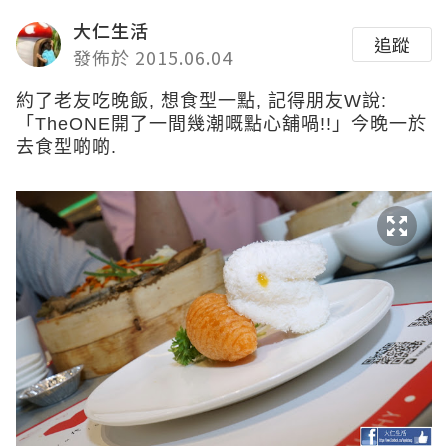
大仁生活
追蹤
發佈於 2015.06.04
約了老友吃晚飯, 想食型一點, 記得朋友W說:
「TheONE開了一間幾潮嘅點心舖喎!!」今晚一於
去食型
啲
啲
.