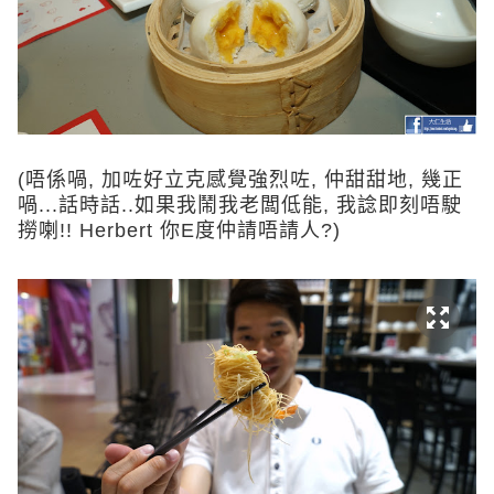
(唔係喎, 加咗好立克感覺強烈咗, 仲甜甜地
, 幾正
喎...話時話..如果我鬧我老闆低能, 我諗即刻唔駛
撈喇!! Herbert 你E度仲請唔請人?)