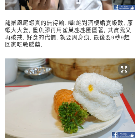
龍鬚鳳尾蝦真的無得輸. 嘩!絶對酒樓婚宴級數, 原
蝦大大隻, 墨魚膠再用雀巢氹氹圈圍著, 其實我又
再破戒, 好食的代價, 就要周身㾗, 最後要9秒9趕
回家吃敏感藥.