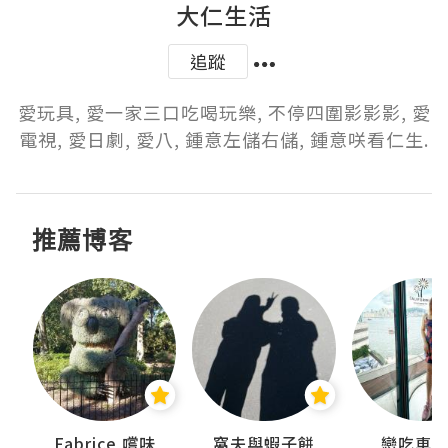
大仁生活
追蹤
愛玩具, 愛一家三口吃喝玩樂, 不停四圍影影影, 愛
電視, 愛日劇, 愛八, 鍾意左儲右儲, 鍾意咲看仁生.
推薦博客
Fabrice 嚐味
窩夫與蝦子餅
戀吃車