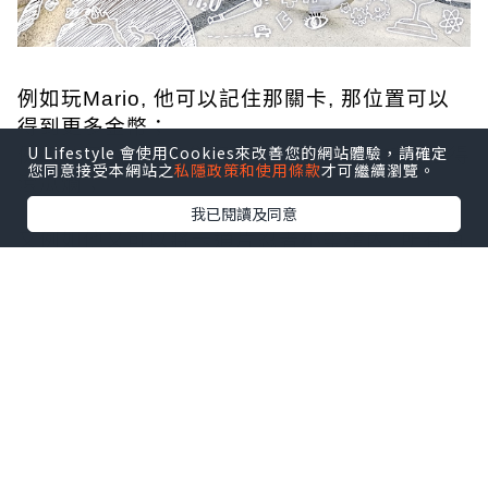
例如玩Mario, 他可以記住那關卡, 那位置可以
得到更多金幣；
U Lifestyle 會使用Cookies來改善您的網站體驗，請確定
例如他可以將350隻寵物小精靈嘅名同技能念得
您同意接受本網站之
私隱政策和使用條款
才可繼續瀏覽。
滾瓜爛；
我已閱讀及同意
又例如他又可以將卡通片忍者小靈精內, 所有角
色人物同所屬招式一字不漏和
盤托出, 有時我都覺得佢傻傻地...