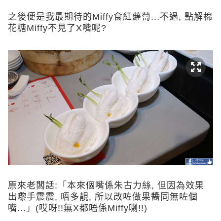
之後便是我最期待的Miffy食紅蘿蔔...不過, 點解棉
花糖Miffy不見了X嘴呢?
原來老闆話:「本來個嘴係朱古力絲, 但因為效果
出嚟手震震, 唔多靚, 所以改咗做果醬同無咗個
嘴...」(哎呀!!無X都唔係Miffy喇!!)