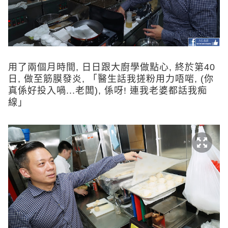
用了兩個月時間, 日日跟大廚學做點心, 終於第40
日, 做至筋膜發炎, 「醫生話我搓粉用力唔啱, (你
真係好投入喎...老闆), 係呀! 連我老婆都話我痴
線」