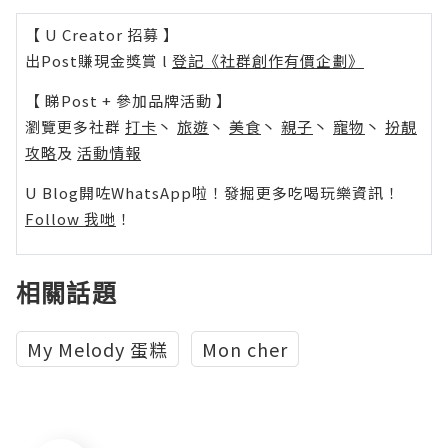
【 U Creator 招募 】
出Post賺現金獎賞 l
登記《社群創作有價企劃》
【 睇Post + 參加品牌活動 】
瀏覽更多社群
打卡
丶
旅遊
丶
美食
丶
親子
丶
寵物
丶
扮靚
攻略
及
活動情報
U Blog開咗WhatsApp啦！發掘更多吃喝玩樂資訊！
Follow 我哋
！
相關話題
My Melody 蛋糕
Mon cher