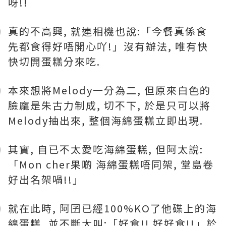
呀!!
真的不高興, 就連相機也說:「今餐真係食
先都食得好唔開心吖!」沒有辦法, 唯有快
快切開蛋糕分來吃.
本來想將Melody一分為二, 但原來白色的
臉龐是朱古力制成, 切不下, 於是只可以將
Melody抽出來, 整個海綿蛋糕立即出現.
其實, 自已不太愛吃海綿蛋糕, 但阿太說:
「Mon cher果啲 海綿蛋糕唔同架, 堂島卷
好出名架喎!!」
就在此時, 阿囝已經100%KO了他碟上的海
綿蛋糕, 並不斷大叫:「好食!! 好好食!!」於