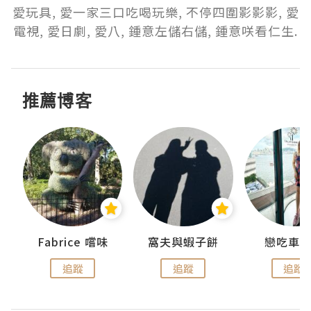
愛玩具, 愛一家三口吃喝玩樂, 不停四圍影影影, 愛
電視, 愛日劇, 愛八, 鍾意左儲右儲, 鍾意咲看仁生.
推薦博客
Fabrice 嚐味
窩夫與蝦子餅
戀吃車
追蹤
追蹤
追蹤