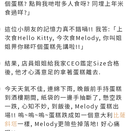
個蛋糕? 點夠我哋咁多人食呀? 同埋上年米
食過咩?」
這位小朋友的記憶力真不錯喎!! 我答:「上
次食Hello Kitty, 今次食Melody, 你叫姐
姐畀你睇吓個蛋糕先講啦!!」
結果, 店員姐姐給我家CEO鑑定Size合格
後, 他才心滿意足的拿著蛋糕離去.
今天天氣不佳, 連綿下雨, 晚飯前手持蛋糕
到酒樓期間, 紙袋的一邊手抽斷了, 懸空跌
一跌, 心知不妙, 到飯後, Melody 蛋糕出
場!! 嗚~嗚~嗚~蛋糕跌成如一個意大利
比薩
斜塔
一樣, Melody更險些掉落地! 好心痛