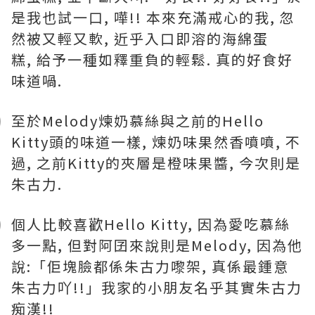
是我也試一口, 嘩!! 本來充滿戒心的我, 忽
然被又輕又軟, 近乎入口即溶的海綿蛋
糕, 給予一種如釋重負的輕鬆. 真的好食好
味道喎.
至於Melody煉奶慕絲與之前的Hello
Kitty頭的味道一樣, 煉奶味果然香噴噴, 不
過, 之前Kitty的夾層是橙味果醬, 今次則是
朱古力.
個人比較喜歡Hello Kitty, 因為愛吃慕絲
多一點, 但對阿囝來說則是Melody, 因為他
說:「佢塊臉都係朱古力嚟架, 真係最鍾意
朱古力吖!!」我家的小朋友名乎其實朱古力
痴漢!!