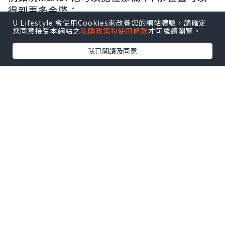
得到更多金幣；
U Lifestyle 會使用Cookies來改善您的網站體驗，請確定
例如他可以將350隻寵物小精靈嘅名同技能念得
您同意接受本網站之
私隱政策和使用條款
才可繼續瀏覽。
滾瓜爛；
我已閱讀及同意
又例如他又可以將卡通片忍者小靈精內, 所有角
色人物同所屬招式一字不漏和
盤托出, 有時我都覺得佢傻傻地...