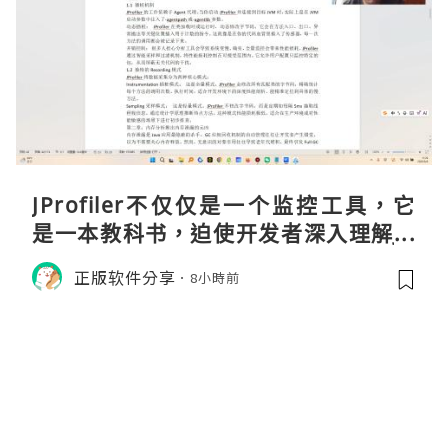
JProfiler不仅仅是一个监控工具，它
是一本教科书，迫使开发者深入理解JV
M的内存模型、垃圾回收机制和并发原
正版软件分享
8小時前
理。通过直观的可视化数据，它将抽象
的性能问题具象化为代码行号。对于一
名追求卓越的Java