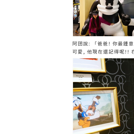
阿囝說: 「爸爸! 你最鍾
可愛, 他現在還記得呢!!