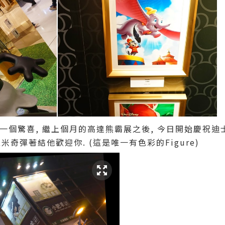
有一個驚喜, 繼上個月的高達熊霸展之後, 今日開始慶祝迪士尼
奇彈著結他歡迎你. (這是唯一有色彩的Figure)