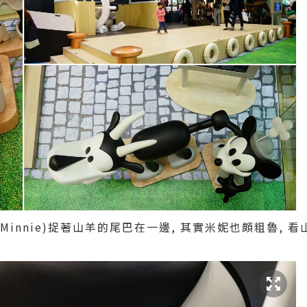
innie)捉著山羊的尾巴在一邊, 其實米妮也頗粗魯, 