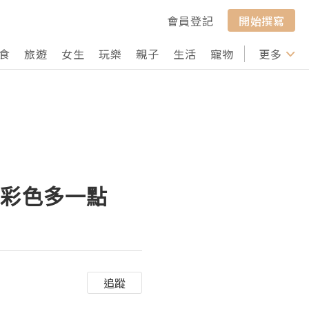
會員登記
開始撰寫
食
旅遊
女生
玩樂
親子
生活
寵物
行山
更多
打卡
我愛彩色多一點
追蹤