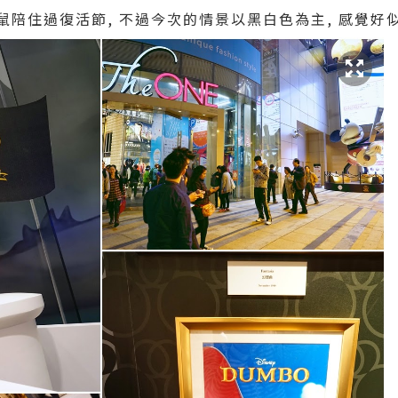
奇老鼠陪住過復活節, 不過今次的情景以黑白色為主, 感覺好