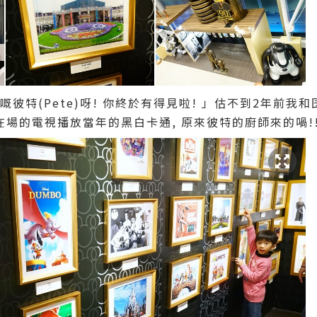
意嘅彼特(Pete)呀! 你終於有得見啦! 」估不到2年前
 在場的電視播放當年的黑白卡通, 原來彼特的廚師來的喎!