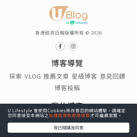
香港經濟日報版權所有 © 2026
博客導覽
探索
VLOG
推薦文章
星級博客
意見回饋
博客投稿
我的博客
U Lifestyle 會使用Cookies來改善您的網站體驗，請確定
您同意接受本網站之
私隱政策和使用條款
才可繼續瀏覽。
個人頁面
帳戶設定
我的收藏
我的追蹤
我已閱讀及同意
我的博客