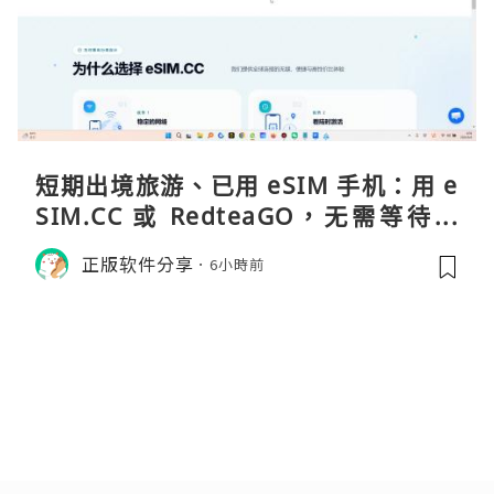
短期出境旅游、已用 eSIM 手机：用 e
SIM.CC 或 RedteaGO，无需等待收
货。需要“当地号码 + 通话短信”（如
正版软件分享
6小時前
打车、外卖、客户联络）：优先 Redt
eaGO（明确提供通话短信套餐）。长