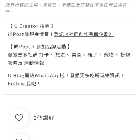
所有博客的立場、真實性、準確性及完整性不負任何法律責
任。
【 U Creator 招募 】
出Post賺現金獎賞 l
登記《社群創作有價企劃》
【 睇Post + 參加品牌活動 】
瀏覽更多社群
打卡
丶
旅遊
丶
美食
丶
親子
丶
寵物
丶
扮靚
攻略
及
活動情報
U Blog開咗WhatsApp啦！發掘更多吃喝玩樂資訊！
Follow 我哋
！
0個讚好