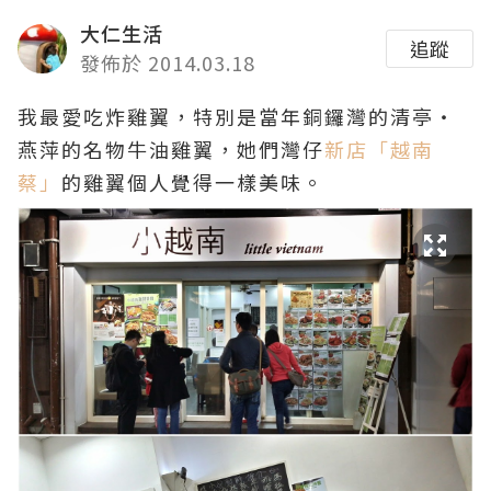
大仁生活
追蹤
發佈於 2014.03.18
我最愛吃炸雞翼，特別是當年銅鑼灣的清亭・
燕萍的名物牛油雞翼，她們灣仔
新店「越南
蔡」
的雞翼個人覺得一樣美味。