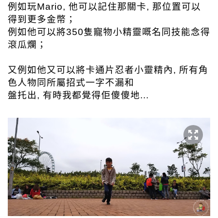
例如玩Mario, 他可以記住那關卡, 那位置可以
得到更多金幣；
例如他可以將350隻寵物小精靈嘅名同技能念得
滾瓜爛；
又例如他又可以將卡通片忍者小靈精內, 所有角
色人物同所屬招式一字不漏和
盤托出, 有時我都覺得佢傻傻地...