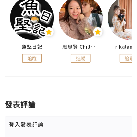
urnal
魚堅日記
思思賢 ChillMyBabe
rikala
追蹤
追蹤
追蹤
發表評論
登入
發表評論