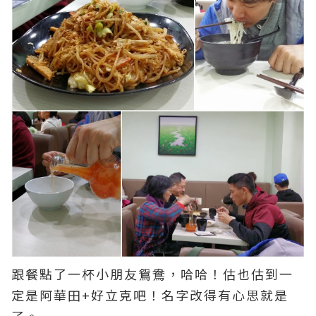
跟餐點了一杯小朋友鴛鴦，哈哈！估也估到一
定是阿華田+好立克吧！名字改得有心思就是