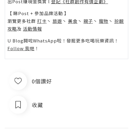
出Post賺現金獎賞 l
登記《社群創作有價企劃》
【 睇Post + 參加品牌活動 】
瀏覽更多社群
打卡
丶
旅遊
丶
美食
丶
親子
丶
寵物
丶
扮靚
攻略
及
活動情報
U Blog開咗WhatsApp啦！發掘更多吃喝玩樂資訊！
Follow 我哋
！
0個讚好
收藏