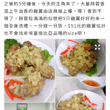
之後約5分鐘後，今天的主角來了，大量蒜蓉香
混上牛油香的雞翼由店員端上檯，嘩！香到不
得了，蒜蓉粒滿滿的似想把5只雞翼好好的來一
個全身洗禮。一分錢一分貨，$51元的雞翼估計
也不會找來埃塞俄比亞品種的size吧！