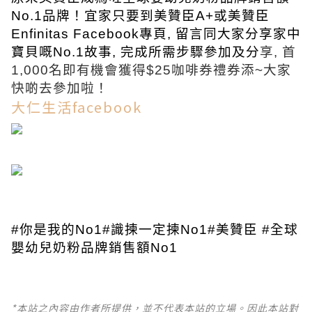
No.1品牌！宜家只要到美贊臣A+或美贊臣
Enfinitas Facebook專頁, 留言同大家分享家中
寶貝嘅No.1故事, 完成所需步驟參加及分
享, 首
1,000名即有機會獲得$25咖啡券禮券添~大家
快啲去參加啦！
大仁生活facebook
#你是我的No1#識揀一定揀No1#美贊臣 #全球
嬰幼兒奶粉品牌銷售額No1
*本站之內容由作者所提供，並不代表本站的立場。因此本站對