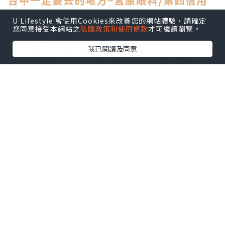
台中一定要去的地方~宮原眼科/第四信用
合作社
U Lifestyle 會使用Cookies來改善您的網站體驗，請確定
台中人氣新景點文青最愛 台中文學館
您同意接受本網站之
私隱政策和使用條款
才可繼續瀏覽。
一中街不吃後悔的小吃情報
我已閱讀及同意
勤美草悟道旁 舊宿舍改造文創商店-綠光計
畫
台灣人一輩子難忘的震撼教育 921地震教
育園區
Q摩登已陸續收到2016訂房洽詢，有需要
的朋友請直接填寫
Q摩登線上預訂表單
就可馬上為您服務哦!!
房型介紹看這裡
LINE: @ndw6849s
Wechat:qmodern