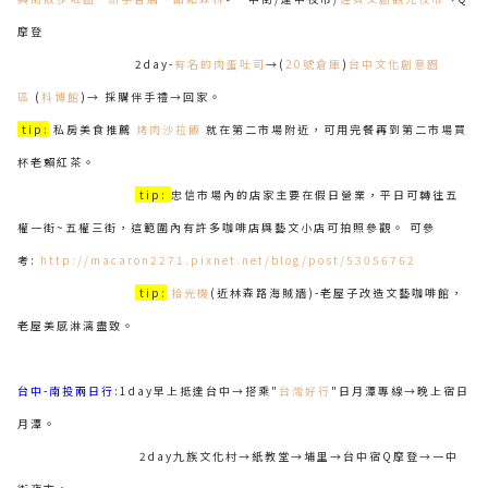
摩登
2day-
有名的肉蛋吐司
→(
20號倉庫
)
台中文化創意園
區
(
科博館
)→ 採購伴手禮→回家。
tip:
私房美食推薦
烤肉沙拉飯
就在第二市場附近，可用完餐再到第二市場買
杯老賴紅茶。
tip:
忠信市場內的店家主要在假日營業，平日可轉往五
權一街~五權三街，這範圍內有許多咖啡店與藝文小店可拍照參觀。 可參
考:
http://macaron2271.pixnet.net/blog/post/53056762
tip:
拾光機
(近林森路海賊牆)-老屋子改造文藝咖啡館，
老屋美感淋漓盡致。
台中-南投兩日行
:1day早上抵達台中→搭乘"
台灣好行
"日月潭專線→晚上宿日
月潭。
2day九族文化村→紙教堂→埔里→台中宿Q摩登→一中