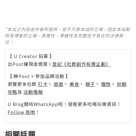
*本站之內容由作者所提供，並不代表本站的立場。因此本站對
所有博客的立場、真實性、準確性及完整性不負任何法律責
任。
【 U Creator 招募 】
出Post賺現金獎賞 l
登記《社群創作有價企劃》
【 睇Post + 參加品牌活動 】
瀏覽更多社群
打卡
丶
旅遊
丶
美食
丶
親子
丶
寵物
丶
扮靚
攻略
及
活動情報
U Blog開咗WhatsApp啦！發掘更多吃喝玩樂資訊！
Follow 我哋
！
相關話題