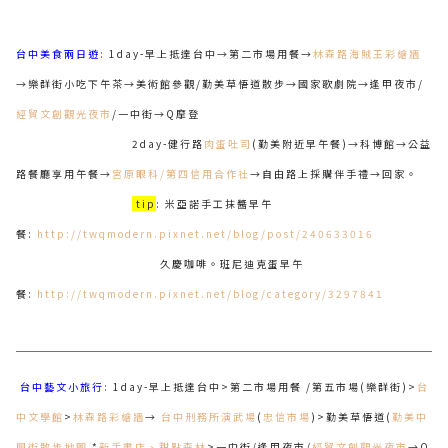
台中美食兩日遊
: 1day-早上抵達台中→第二市場用餐→
林森路海賊王彩繪牆
→樂群街小吃下午茶→美術館參觀/勤美草悟道散步→國家歌劇院→逢甲夜市/
經貿文創觀光夜市
/一中街→Q摩登
2day-健行路
肉蛋吐司
(勤美附近早午餐)→科博館→公益
路餐廳享用午餐→
宮原眼科/第四信用合作社
→自由路上採購伴手禮→回家。
tip
: 米亞諾手工抹醬早午
餐:
http://twqmodern.pixnet.net/blog/post/240633016
久慶咖啡。班尼迪克蛋早午
餐:
http://twqmodern.pixnet.net/blog/category/3297841
台中藝文小旅行
: 1day-早上抵達台中>第二市場用餐 /第五市場(樂群街)>
台
中文學館
>
林森路彩繪牆
→
台中刑務所演武場
(
忠信市場
)>勤美草悟道(
勤美中
興街散步地圖
*
新手書店、甜點森林
>一中街/逢甲夜市/
經貿文創觀光夜市
→Q