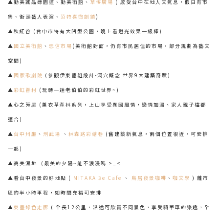
▲勤美誠品綠園道、勤美術館、
草悟廣場
( 感受台中在地人文氣息，假日有市
集、街頭藝人表演、
范特喜微創鋪
)
▲秋紅谷 (台中市特有大凹型公園，晚上看燈光效果一級棒)
▲
國立美術館
、
忠信市場
(美術館對面，仍有市民居住的市場，部分規劃為藝文
空間)
▲
國家歌劇院
(參觀伊東豐雄設計-洞穴概念 世界9大建築奇蹟)
▲
彩虹眷村
(玩轉一趟老伯伯的彩虹世界~)
▲心之芳庭 (薰衣草森林系列，上山享受異國風情，戀情加溫、家人親子檔都
適合)
▲
台中州廳
、
刑武場
、
林森路彩繪巷
(舊建築新氣息，兩個位置很近，可安排
一起)
▲高美濕地 (最美的夕陽~能不浪漫嗎 >_<
▲看台中夜景的好地點 (
MITAKA 3e Cafe
、
鳥居夜景咖啡
、
咖文學
) 離市
區約半小時車程，如時間充裕可安排
▲
東豐綠色走廊
( 全長12公里，沿途可欣賞不同景色，享受騎單車的樂趣，全