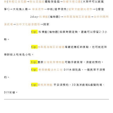
林
(
安妮公主花園
→
新社百菇莊
體驗採香菇→
新都生態公園
(大草坪可以放風
箏!)→大坑情人橋→
旱溪夜市
一中街/逢甲夜市/
經貿文創觀光夜市
→Q摩登
2day-
科博館
(植物園)→
林森路海賊王彩繪牆
→
台中刑務所
演武場
→
台中文化創意園區
→回家
tip:
科博館(植物園)如果時間足夠，建議可以停留2-3小
時。
tip:
林森路海賊王彩繪牆
是最近爆紅的景點，也可就近到
樂群街上吃有名小吃。
tip:
豐原
台灣氣球博物館
可動手做氣球，須提前預約。
tip:
老樹根魔法木工坊
DIY木頭玩具，一般民眾不須預
約。
tip:
寶熊漁樂館
平日須預約，3D海洋劇場&虛擬釣場、
DIY彩繪。