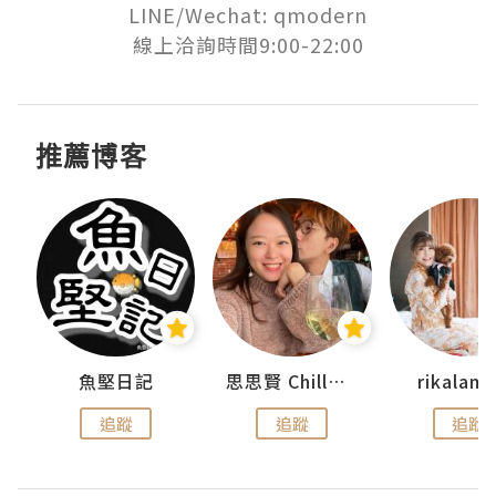
LINE/Wechat: qmodern

線上洽詢時間9:00-22:00
推薦博客
urnal
魚堅日記
思思賢 ChillMyBabe
rikala
追蹤
追蹤
追蹤