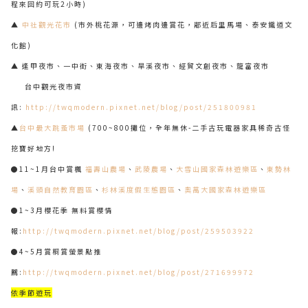
程來回約可玩2小時)
▲
中社觀光花市
(市外桃花源，可邊烤肉邊賞花，鄰近后里馬場、泰安鐵道文
化館)
▲ 逢甲夜市、一中街、東海夜市、旱溪夜市、經貿文創夜市、龍富夜市
台中觀光夜市資
訊:
http://twqmodern.pixnet.net/blog/post/251800981
▲
台中最大跳蚤市場
(700~800攤位，全年無休-二手古玩電器家具稀奇古怪
挖寶好地方!
●11~1月台中賞楓
福壽山農場
、
武陵農場
、
大雪山國家森林遊樂區
、
東勢林
場
、
溪頭自然教育園區
、
杉林溪度假生態園區
、
奧萬大國家森林遊樂區
●1~3月櫻花季 無料賞櫻情
報:
http://twqmodern.pixnet.net/blog/post/259503922
●4~5月賞桐賞螢景點推
薦:
http://twqmodern.pixnet.net/blog/post/271699972
依季節遊玩