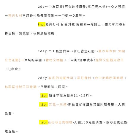
2day-中友百貨(可在這裡用餐/享用春水堂)→心之芳庭
→
陸光七村
享用眷村晚餐賞夜景→一中街→Q摩登。
tip:
陸光七村 & 三河弦 就在同一條路上，露天享用眷村
特色餐、賞夜景，私房景點推薦!
1day-早上抵達台中→新社古堡莊園→
薰衣草森林
(
安妮
公主花園)→
大坑吃芋圓→
眷村文物館
→一中街/逢甲夜市/
經貿文創觀光夜市
→Q摩登。
2day-
有名的肉蛋吐司
→
彩虹眷村
→
台中刑務所演武場
→
林森路海賊王彩繪牆
→宮原眼科→回家。
tip:
新社花海為每年11~12月。
tip:
又見一炊煙
-新社日式禪風無菜單料理餐廳，入園
免費。
tip:
新社草泥馬咖啡
-入園100元抵消費，跟草泥馬近距
離互動。