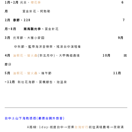
1
月~2月
元旦、
櫻花季
6
月
賞金針花、阿勃勒
2
月 春節、228
7
月~8月 兩馬觀光季、
賞金針花
3
月
元宵節、大雅小麥田
9
月
中秋節、藍帶海洋音樂祭、搖滾台中演唱會
4
月
油桐花、
螢火蟲
(到五月中)、大甲媽祖遶境
10
月
國
慶日
5
月
油桐花、螢火蟲
、端午節
11
月
~12月
新社花海節、賞楓銀杏、泡溫泉
台中上山下海跑透透(最適合國外旅客)
A路線: 1day-抵達台中→搭乘
台灣好行
前往清境農場→夜宿清