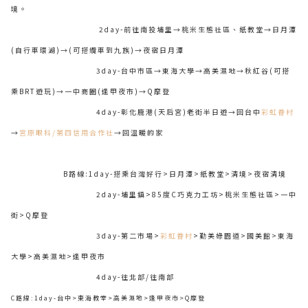
境。
2day-前往南投埔里→桃米生態社區、紙教堂→日月潭
(自行車環湖)→(可搭纜車到九族)→夜宿日月潭
3day-台中市區→東海大學→高美濕地→秋紅谷(可搭
乘BRT遊玩)→一中商圈(逢甲夜市)→Q摩登
4day-彰化鹿港(天后宮)老街半日遊→回台中
彩虹眷村
→
宮原眼科/第四信用合作社
→回溫暖的家
B路線:1day-搭乘台灣好行>日月潭>紙教堂>清境>夜宿清境
2day-埔里鎮>85度C巧克力工坊>桃米生態社區>一中
街>Q摩登
3day-第二市場>
彩虹眷村
>勤美綠園道>國美館>東海
大學>高美濕地>逢甲夜市
4day-往北部/往南部
C路線:1day-台中>東海教堂>高美濕地>逢甲夜市>Q摩登