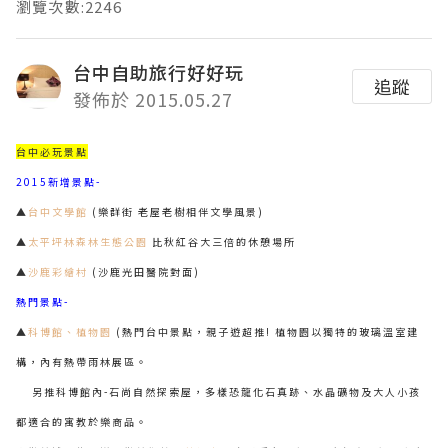
瀏覽次數:2246
台中自助旅行好好玩
追蹤
發佈於 2015.05.27
台中必玩景點
2015新增景點-
▲
台中文學館
(樂群街 老屋老樹相伴文學風景)
▲
太平坪林森林生態公園
比秋紅谷大三倍的休憩場所
▲
沙鹿彩繪村
(沙鹿光田醫院對面)
熱門景點-
▲
科博館、植物園
(熱門台中景點，親子遊超推! 植物園以獨特的玻璃溫室建
構，內有熱帶雨林展區。
另推科博館內-石尚自然探索屋，多樣恐龍化石真跡、水晶礦物及大人小孩
都適合的寓教於樂商品。