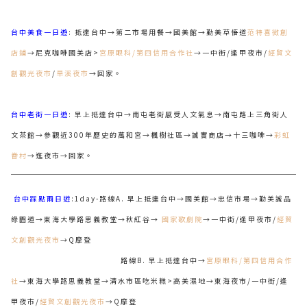
台中美食一日遊
: 抵達台中→第二市場用餐→國美館→勤美草悟道
范特喜微創
店鋪
→尼克咖啡國美店>
宮原眼科/第四信用合作社
→一中街/逢甲夜市/
經貿文
創觀光夜市
/
旱溪夜市
→回家。
台中老街一日遊
: 早上抵達台中→南屯老街感受人文氣息→南屯路上三角街人
文茶館→
參觀近300年歷史的萬和宮→楓樹社區→誠實商店→十三咖啡→
彩虹
眷村
→逛夜市→回家。
台中踩點兩日遊
:1day-路線A. 早上抵達台中→國美館→忠信市場→勤美誠品
綠園道→東海大學路思義教堂→秋紅谷→
國家歌劇院
→一中街/逢甲夜市/
經貿
文創觀光夜市
→Q摩登
路線B. 早上抵達台中→
宮原眼科/第四信用合作
社
→東海大學路思義教堂→清水市區吃米糕>高美濕地→東海夜市/一中街/逢
甲夜市/
經貿文創觀光夜市
→Q摩登