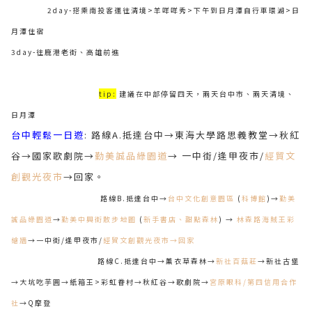
2day-搭乘南投客運往清境>羊咩咩秀>下午到日月潭自行車環湖>日
月潭住宿
3day-往鹿港老街、高雄前進
tip:
建議在中部停留四天，兩天台中市、兩天清境、
日月潭
台中輕鬆一日遊
: 路線A.抵達台中→東海大學路思義教堂→秋紅
谷→國家歌劇院→
勤美誠品綠園道
→ 一中街/逢甲夜市/
經貿文
創觀光夜市
→回家。
路線B.抵達台中→
台中文化創意園區
(
科博館
)→
勤美
誠品綠園道
→
勤美中興街散步地圖
(
新手書店、甜點森林
) →
林森路海賊王彩
繪牆
→一中街/逢甲夜市/
經貿文創觀光夜市→回家
路線C.抵達台中→薰衣草森林→
新社百菇莊
→新社古堡
→大坑吃芋圓→紙箱王>彩虹眷村→秋紅谷→歌劇院→
宮原眼科/第四信用合作
社
→Q摩登