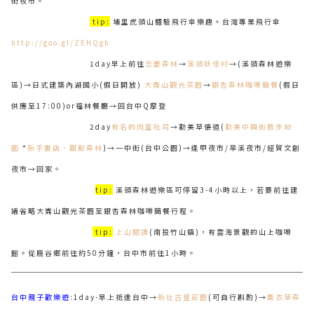
街夜市。
tip:
埔里虎頭山體驗飛行傘樂趣。台灣專業飛行傘
http://goo.gl/ZEHQgh
1day早上前往
忘憂森林
→
溪頭妖怪村
→(溪頭森林遊樂
區)→日式建築內湖國小(假日開放)
大崙山觀光茶園
→
銀杏森林咖啡簡餐
(假日
供應至17:00)or福林餐廳→回台中Q摩登
2day
有名的肉蛋吐司
→勤美草悟道(
勤美中興街散步地
圖
*
新手書店、甜點森林
)→一中街(台中公園)→逢甲夜市/旱溪夜市/經貿文創
夜市→回家。
tip:
溪頭森林遊樂區可停留3-4小時以上，若要前往建
議省略大崙山觀光茶園至銀杏森林咖啡簡餐行程。
tip:
上山閱讀
(南投竹山鎮)，有雲海景觀的山上咖啡
館。從鹿谷鄉前往約50分鐘，台中市前往1小時。
台中親子歡樂遊
:1day-早上抵達台中→
新社古堡莊園
(可自行斟酌)→
薰衣草森