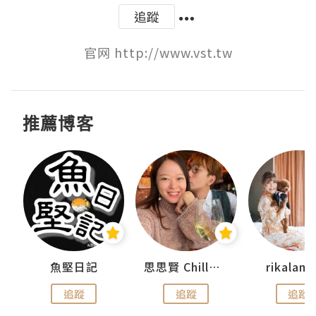
追蹤
官网 http://www.vst.tw
推薦博客
urnal
魚堅日記
思思賢 ChillMyBabe
rikala
追蹤
追蹤
追蹤