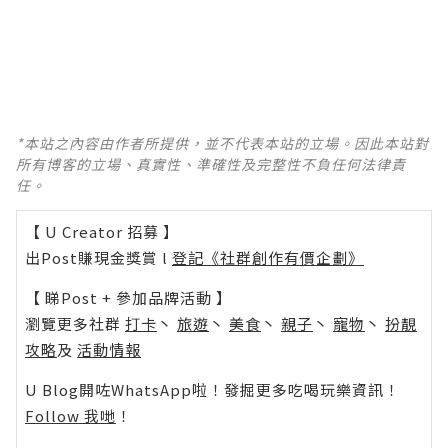
*本站之內容由作者所提供，並不代表本站的立場。因此本站對
所有博客的立場、真實性、準確性及完整性不負任何法律責
任。
【 U Creator 招募 】
出Post賺現金獎賞 l
登記《社群創作有價企劃》
【 睇Post + 參加品牌活動 】
瀏覽更多社群
打卡
丶
旅遊
丶
美食
丶
親子
丶
寵物
丶
扮靚
攻略
及
活動情報
U Blog開咗WhatsApp啦！發掘更多吃喝玩樂資訊！
Follow 我哋
！