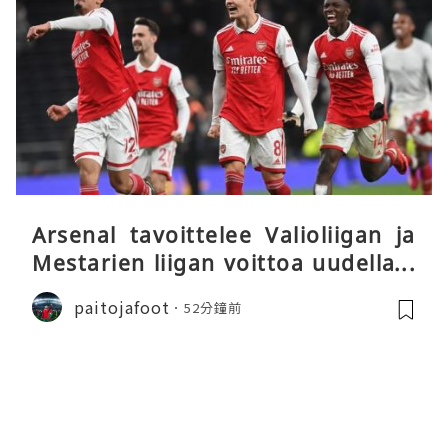
Arsenal tavoittelee Valioliigan ja
Mestarien liigan voittoa uudella k
audella
paitojafoot
52分鐘前