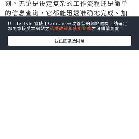
刻。无论是设定复杂的工作流程还是简单
的信息查询，它都能迅速准确地完成。加
上出色的客户支持，使得使用体验非常愉
U Lifestyle 會使用Cookies來改善您的網站體驗，請確定
您同意接受本網站之
私隱政策和使用條款
才可繼續瀏覽。
快，是提升生产力的得力助手。一直用的
这家软件，服务好，售后有保证，需要的
我已閱讀及同意
拿去吧,官网
http://www.vst.tw
*本站之內容由作者所提供，並不代表本站的立場。因此本站對
所有博客的立場、真實性、準確性及完整性不負任何法律責
任。