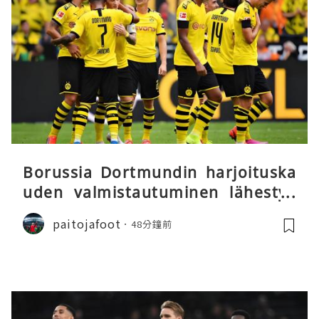
Borussia Dortmundin harjoituska
uden valmistautuminen lähestyy
päätöstään
paitojafoot
48分鐘前