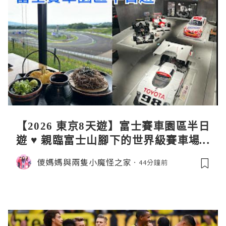
【2026 東京8天遊】富士賽車園區半日
遊 ♥ 親臨富士山腳下的世界級賽車場 F
uji SpeedWay。參觀富士賽車博物
儍媽媽與兩隻小魔怪之家
44分鐘前
館。到觀景餐廳邊觀賞賽車邊嘆午餐