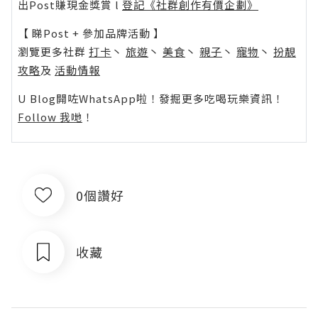
出Post賺現金獎賞 l
登記《社群創作有價企劃》
【 睇Post + 參加品牌活動 】
瀏覽更多社群
打卡
丶
旅遊
丶
美食
丶
親子
丶
寵物
丶
扮靚
攻略
及
活動情報
U Blog開咗WhatsApp啦！發掘更多吃喝玩樂資訊！
Follow 我哋
！
0個讚好
收藏