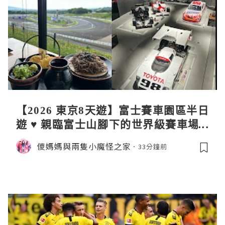
【2026 東京8天遊】富士賽車園區半日
遊 ♥ 親臨富士山腳下的世界級賽車場 F
uji SpeedWay。參觀富士賽車博物
儍媽媽與兩隻小魔怪之家
33分鐘前
館。到觀景餐廳邊觀賞賽車邊嘆午餐