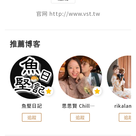
官网 http://www.vst.tw
推薦博客
urnal
魚堅日記
思思賢 ChillMyBabe
rikala
追蹤
追蹤
追蹤