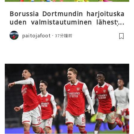
Borussia Dortmundin harjoituska
uden valmistautuminen lähestyy
päätöstään
paitojafoot
37分鐘前