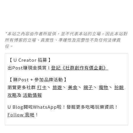
*本站之內容由作者所提供，並不代表本站的立場。因此本站對
所有博客的立場、真實性、準確性及完整性不負任何法律責
任。
【 U Creator 招募 】
出Post賺現金獎賞 l
登記《社群創作有價企劃》
【 睇Post + 參加品牌活動 】
瀏覽更多社群
打卡
丶
旅遊
丶
美食
丶
親子
丶
寵物
丶
扮靚
攻略
及
活動情報
U Blog開咗WhatsApp啦！發掘更多吃喝玩樂資訊！
Follow 我哋
！