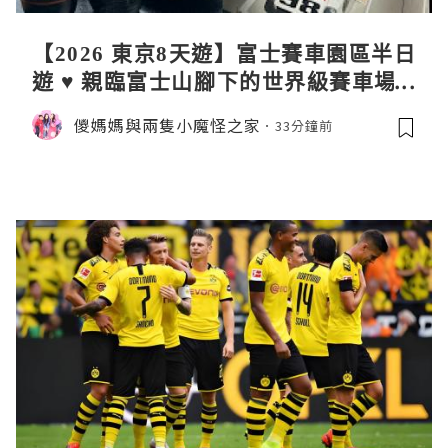
【2026 東京8天遊】富士賽車園區半日
遊 ♥ 親臨富士山腳下的世界級賽車場 F
uji SpeedWay。參觀富士賽車博物
儍媽媽與兩隻小魔怪之家
33分鐘前
館。到觀景餐廳邊觀賞賽車邊嘆午餐