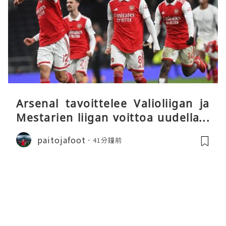
Arsenal tavoittelee Valioliigan ja
Mestarien liigan voittoa uudella k
audella
paitojafoot
41分鐘前