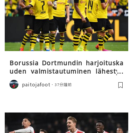
Borussia Dortmundin harjoituska
uden valmistautuminen lähestyy
päätöstään
paitojafoot
37分鐘前