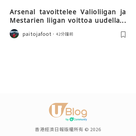
Arsenal tavoittelee Valioliigan ja
Mestarien liigan voittoa uudella k
audella
paitojafoot
42分鐘前
香港經濟日報版權所有 © 2026