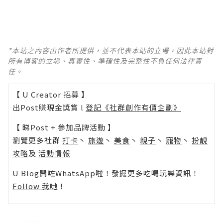
*本站之內容由作者所提供，並不代表本站的立場。因此本站對
所有博客的立場、真實性、準確性及完整性不負任何法律責
任。
【 U Creator 招募 】
出Post賺現金獎賞 l
登記《社群創作有價企劃》
【 睇Post + 參加品牌活動 】
瀏覽更多社群
打卡
丶
旅遊
丶
美食
丶
親子
丶
寵物
丶
扮靚
攻略
及
活動情報
U Blog開咗WhatsApp啦！發掘更多吃喝玩樂資訊！
Follow 我哋
！