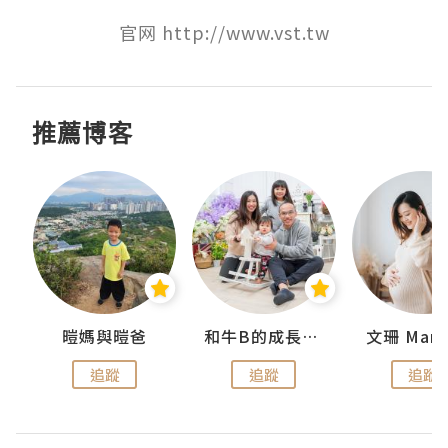
官网 http://www.vst.tw
推薦博客
 Swan
暟媽與暟爸
和牛B的成長日記
文珊 ManS
追蹤
追蹤
追蹤