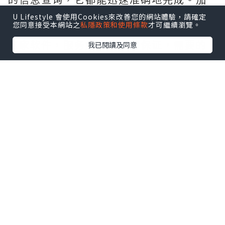
上出色的客户支持，使得使用体验非常愉
U Lifestyle 會使用Cookies來改善您的網站體驗，請確定
您同意接受本網站之
私隱政策和使用條款
才可繼續瀏覽。
快，是提升生产力的得力助手。一直用的
这家软件，服务好，售后有保证，需要的
我已閱讀及同意
拿去吧,官网
http://www.vst.tw
*本站之內容由作者所提供，並不代表本站的立場。因此本站對
所有博客的立場、真實性、準確性及完整性不負任何法律責
任。
【 U Creator 招募 】
出Post賺現金獎賞 l
登記《社群創作有價企劃》