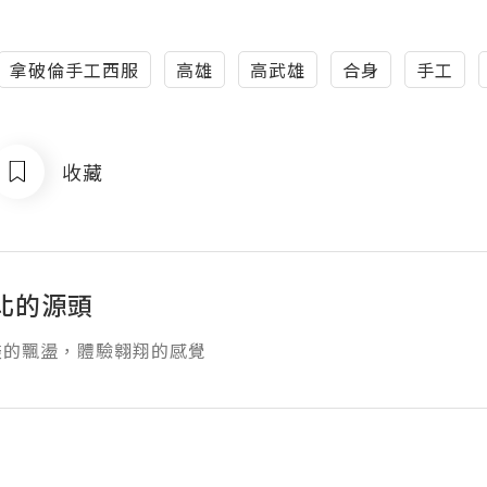
拿破倫手工西服
高雄
高武雄
合身
手工
收藏
北的源頭
盡的飄盪，體驗翱翔的感覺