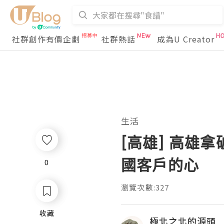
社群創作有價企劃
社群熱話
成為U Creator
生活
[高雄] 高雄
國客戶的心
0
0
瀏覽次數:327
收藏
收藏
極北之北的源頭