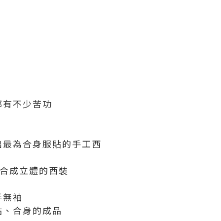
都有不少苦功
出最為合身服貼的手工西
組合成立體的西裝
手無袖
貼、合身的成品