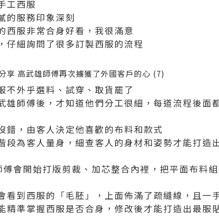
手工西服
膩的服務印象深刻
的西服非常合身好看，我很滿意
，仔細詢問了很多訂製西服的流程
服不外乎選料、試穿、取貨罷了
武雄師傅後，才知道他們分工很細，每道流程後面
沒錯，由客人決定他喜歡的布料和款式
階段為客人量身，細查客人的身材和姿勢才能打造
內師傅會開始打版剪裁、加芯整合內裡，把平面布料
會看到西服的「毛胚」，上面佈滿了疏縫線，且一
能精準掌握西服是否合身，修改後才能打造出最服