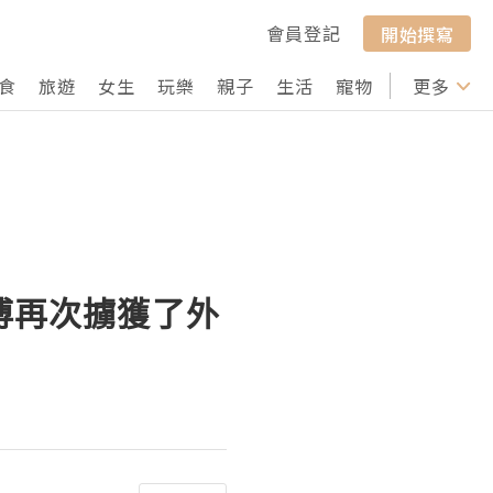
會員登記
開始撰寫
食
旅遊
女生
玩樂
親子
生活
寵物
行山
更多
打卡
師傅再次擄獲了外