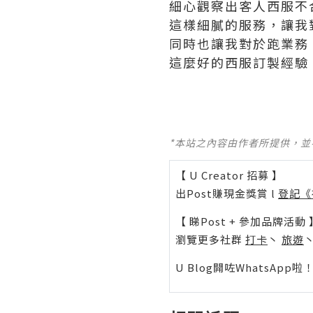
細心觀察出客人西服不
這樣細膩的服務，讓我
同時也讓我對於跑業務
這麼好的西服訂製經驗
*本站之內容由作者所提供，
【 U Creator 招募 】
出Post賺現金獎賞 l
登記《
【 睇Post + 參加品牌活動 
瀏覽更多社群
打卡
丶
旅遊
U Blog開咗WhatsAp