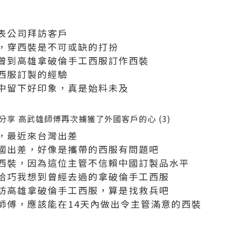
表公司拜訪客戶
，穿西裝是不可或缺的打扮
曾到高雄拿破倫手工西服訂作西裝
西服訂製的經驗
中留下好印象，真是始料未及
，最近來台灣出差
國出差，好像是攜帶的西服有問題吧
西裝，因為這位主管不信賴中國訂製品水平
恰巧我想到曾經去過的拿破倫手工西服
訪高雄拿破倫手工西服，算是找救兵吧
師傅，應該能在14天內做出令主管滿意的西裝