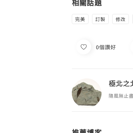
相關話題
完美
訂製
修改
0個讚好
極北之
隨風無止
推薦博客