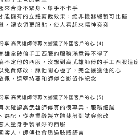
起來合身不緊身、舉手不卡手
才能擁有的立體剪裁效果，絕非機器縫製可比擬
襯，讓衣領更服貼，使人看起來精神奕奕
高雄拿破倫手工西服的服務滿意得不得了
搞不定他的西服，沒想到高武雄師傅的手工西服這
以免費修改，讓他開心極了，完全擄獲他的心
敬佩，還堅持要和師傅合影留作紀念
再次確認高武雄師傅真的很專業、服務細膩
、選配，從專業縫製立體裁剪到試穿修改
客人量身手製最好的西服
國客人，師傅也會透過肢體語言