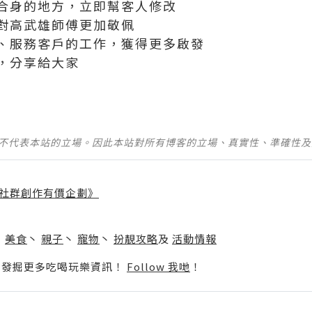
合身的地方，立即幫客人修改
對高武雄師傅更加敬佩
、服務客戶的工作，獲得更多啟發
，分享給大家
並不代表本站的立場。因此本站對所有博客的立場、真實性、準確性
社群創作有價企劃》
】
丶
美食
丶
親子
丶
寵物
丶
扮靚攻略
及
活動情報
p啦！發掘更多吃喝玩樂資訊！
Follow 我哋
！