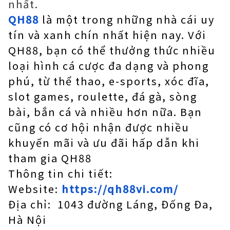
nhất.
QH88
là một trong những nhà cái uy
tín và xanh chín nhất hiện nay. Với
QH88, bạn có thể thưởng thức nhiều
loại hình cá cược đa dạng và phong
phú, từ thể thao, e-sports, xóc đĩa,
slot games, roulette, đá gà, sòng
bài, bắn cá và nhiều hơn nữa. Bạn
cũng có cơ hội nhận được nhiều
khuyến mãi và ưu đãi hấp dẫn khi
tham gia QH88
Thông tin chi tiết:
Website:
https://qh88vi.com/
Địa chỉ: 1043 đường Láng, Đống Đa,
Hà Nội