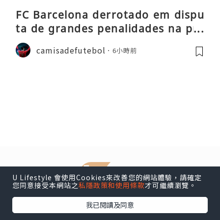
FC Barcelona derrotado em dispu
ta de grandes penalidades na pré
-época
camisadefutebol
6小時前
U Lifestyle 會使用Cookies來改善您的網站體驗，請確定
您同意接受本網站之
私隱政策和使用條款
才可繼續瀏覽。
香港經濟日報版權所有 © 2026
我已閱讀及同意