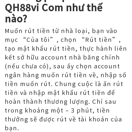
QH88vi Com như thế
nào?
Muốn rút tiền từ nhà loại, bạn vào
mục “Của tôi”, chọn “Rút tiền”,
tạo mật khẩu rút tiền, thực hành liên
kết sở hữu account nhà băng chính
(nếu chưa có), sau ấy chọn account
ngân hàng muốn rút tiền về, nhập số
tiền muốn rút. Chung cuộc là ấn rút
tiền và nhập mật khẩu rút tiền để
hoàn thành thương lượng. Chỉ sau
trong khoảng một – 3 phút, tiền
thưởng sẽ được rút về tài khoản của
bạn.