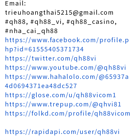
Email:
trieuhoangthai5215@gmail.com
#qh88, #qh88_vi, #qh88_casino,
#nha_cai_qh88
https://www.facebook.com/profile.p
hp?id=61555405371734
https://twitter.com/qh88vi
https://www.youtube.com/@qh88vi
https://www.hahalolo.com/@65937a
4d0694371ea48dc527
https://glose.com/u/qh88vicom1
https://www.trepup.com/@qhvi81
https://folkd.com/profile/qh88vicom
https://rapidapi.com/user/qh88vi