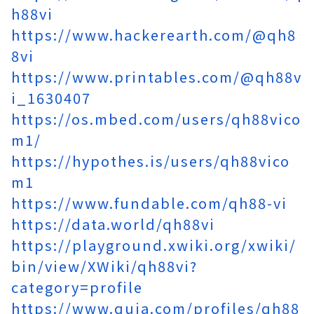
h88vi
https://www.hackerearth.com/@qh8
8vi
https://www.printables.com/@qh88v
i_1630407
https://os.mbed.com/users/qh88vico
m1/
https://hypothes.is/users/qh88vico
m1
https://www.fundable.com/qh88-vi
https://data.world/qh88vi
https://playground.xwiki.org/xwiki/
bin/view/XWiki/qh88vi?
category=profile
https://www.quia.com/profiles/qh88