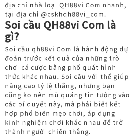
địa chỉ nhà loại QH88vi Com nhanh,
tại địa chỉ @cskhqh88vi_com.
Soi cầu QH88vi Com là
gì?
Soi cầu qh88vi Com là hành động dự
đoán trước kết quả của những trò
chơi cá cược bằng phổ quát hình
thức khác nhau. Soi cầu với thể giúp
nâng cao tỷ lệ thắng, nhưng bạn
cũng ko nên mù quáng tin tưởng vào
các bí quyết này, mà phải biết kết
hợp phổ biến mẹo chơi, áp dụng
kinh nghiệm chơi khác nhau để trở
thành người chiến thắng.