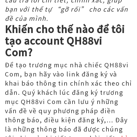
bạn với thể tự “gỡ rối” cho các vấn
đề của mình.
Khiến cho thế nào để tôi
tạo account QH88vi
Com?
Để tạo trương mục nhà chiếc QH88vi
Com, bạn hãy vào link đăng ký và
khai báo thông tin chính xác theo chỉ
dẫn. Quý khách lúc đăng ký trương
mục QH88vi Com cần lưu ý những
vấn đề về quy phương pháp điền
thông báo, điều kiện đăng ký,… Đây
là những thông báo đã được chúng