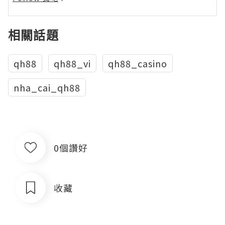
相關話題
qh88
qh88_vi
qh88_casino
nha_cai_qh88
0個讚好
收藏