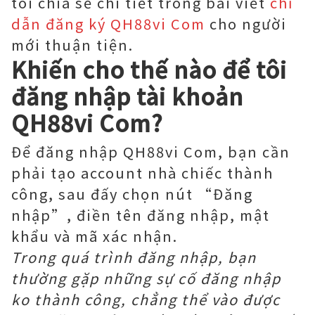
tôi chia sẻ chi tiết trong bài viết
chỉ
dẫn đăng ký QH88vi Com
cho người
mới thuận tiện.
Khiến cho thế nào để tôi
đăng nhập tài khoản
QH88vi Com?
Để đăng nhập QH88vi Com, bạn cần
phải tạo account nhà chiếc thành
công, sau đấy chọn nút “Đăng
nhập”, điền tên đăng nhập, mật
khẩu và mã xác nhận.
Trong quá trình đăng nhập, bạn
thường gặp những sự cố đăng nhập
ko thành công, chẳng thể vào được