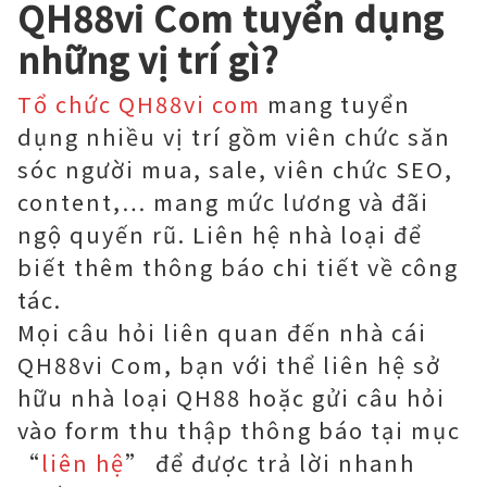
QH88vi Com tuyển dụng
những vị trí gì?
Tổ chức QH88vi com
mang tuyển
dụng nhiều vị trí gồm viên chức săn
sóc người mua, sale, viên chức SEO,
content,… mang mức lương và đãi
ngộ quyến rũ. Liên hệ nhà loại để
biết thêm thông báo chi tiết về công
tác.
Mọi câu hỏi liên quan đến nhà cái
QH88vi Com, bạn với thể liên hệ sở
hữu nhà loại QH88 hoặc gửi câu hỏi
vào form thu thập thông báo tại mục
“
liên hệ
” để được trả lời nhanh