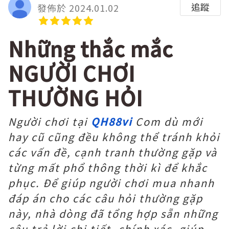
追蹤
發佈於 2024.01.02
Những thắc mắc
NGƯỜI CHƠI
THƯỜNG HỎI
Người chơi tại
QH88vi
Com dù mới
hay cũ cũng đều không thể tránh khỏi
các vấn đề, cạnh tranh thường gặp và
từng mất phổ thông thời kì để khắc
phục. Để giúp người chơi mua nhanh
đáp án cho các câu hỏi thường gặp
này, nhà dòng đã tổng hợp sẵn những
câu trả lời chi tiết, chính xác, giúp