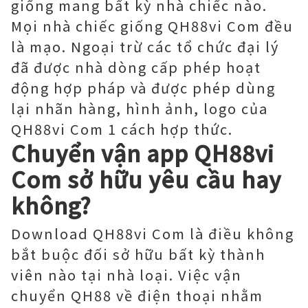
giống mang bất kỳ nhà chiếc nào.
Mọi nhà chiếc giống QH88vi Com đều
là mạo. Ngoại trừ các tổ chức đại lý
đã được nhà dòng cấp phép hoạt
động hợp pháp và được phép dùng
lại nhãn hàng, hình ảnh, logo của
QH88vi Com 1 cách hợp thức.
Chuyển vận app QH88vi
Com sở hữu yêu cầu hay
không?
Download QH88vi Com là điều không
bắt buộc đối sở hữu bất kỳ thành
viên nào tại nhà loại. Việc vận
chuyển QH88 về điện thoại nhằm