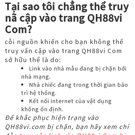
Tại sao tôi chẳng thể truy
nã cập vào trang QH88vi
Com?
cỗi nguồn khiến cho bạn không thể
truy vấn cập vào trang QH88vi Com
sở hữu thể là do:
Link vào nhà mẫu đang bị chặn bởi
nhà mạng.
Nhà chiếc đang trong thời gian bảo
trì hệ thống.
Kết nối internet của vật dụng
không ổn định.
Để khắc phục hiện trạng vào
QH88vi.com bị chặn, bạn hãy xem chỉ