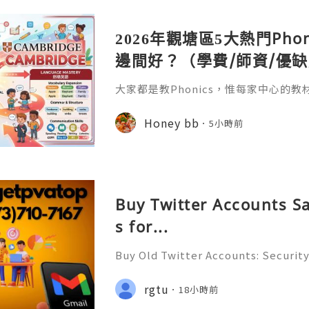
2026年觀塘區5大熱門Pho
邊間好？（學費/師資/優
大家都是教Phonics，惟每家中心的
一名消費者的核心訴求，報讀一間合適
最低的成本，為子女創造最大的效益。
Honey bb
5小時前
舍參觀或進行試堂，觀察孩子的真實反
Buy Twitter Accounts Sa
s for...
Buy Old Twitter Accounts: Security
Safe Alternatives & Responsible 
e 2026 🚪🚀💬📞📩 We’re always rea
rgtu
18小時前
🔥 💼⏰📩🌟🌐✨ We are available