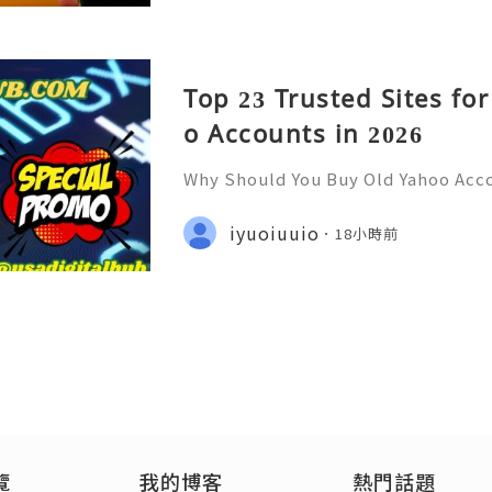
Top 23 Trusted Sites fo
o Accounts in 2026
Why Should You Buy Old Yahoo Acc
upport — Fast, Reliable & Always
p: +1 (506) 541-7768 ✈️✨💎🌐🚀⭐ Te
iyuoiuuio
18小時前
✨💎🌐🚀⭐ Discord: usadigitalhub 
覽
我的博客
熱門話題