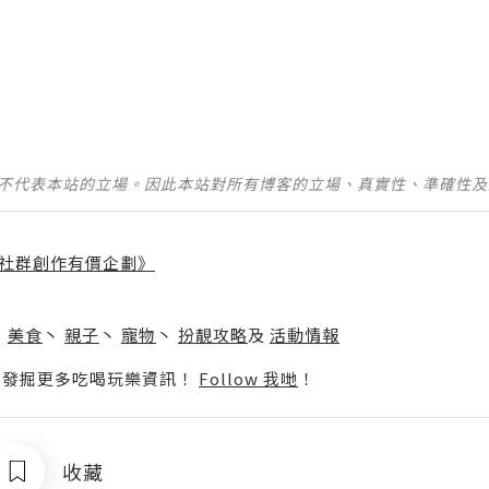
並不代表本站的立場。因此本站對所有博客的立場、真實性、準確性
社群創作有價企劃》
】
丶
美食
丶
親子
丶
寵物
丶
扮靚攻略
及
活動情報
p啦！發掘更多吃喝玩樂資訊！
Follow 我哋
！
收藏