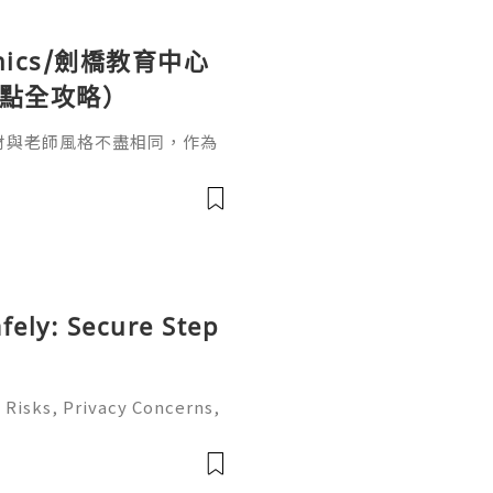
nics/劍橋教育中心
缺點全攻略）
教材與老師風格不盡相同，作為
的英文教育中心，無非就是用
建議家長帶同小朋友親身到校
饋再作最後決定。
fely: Secure Step
 Risks, Privacy Concerns,
Account Management Guid
dy to help you 24/7! 😊💯
 o