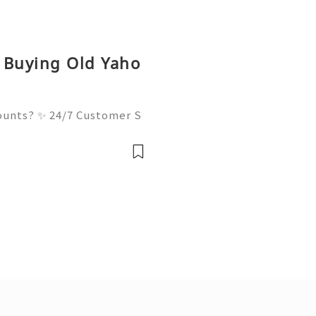
r Buying Old Yaho
ounts? ✨ 24/7 Customer S
 Ready 📲✨💎🌐🚀⭐ WhatsAp
legram: @usadigitalhub 🎮
✨💎🌐🚀⭐