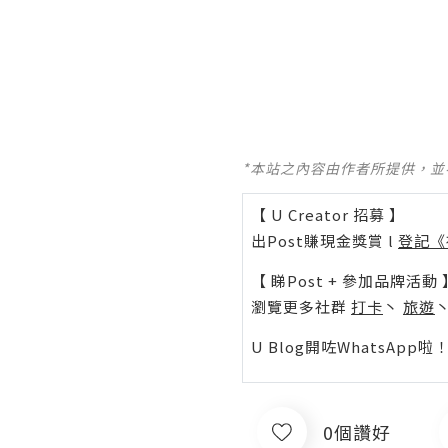
*本站之內容由作者所提供，
【 U Creator 招募 】
出Post賺現金獎賞 l
登記《
【 睇Post + 參加品牌活動 
瀏覽更多社群
打卡
丶
旅遊
U Blog開咗WhatsAp
0個讚好