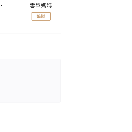
 Aminn
雪梨媽媽
雷囡媽媽
追蹤
追蹤