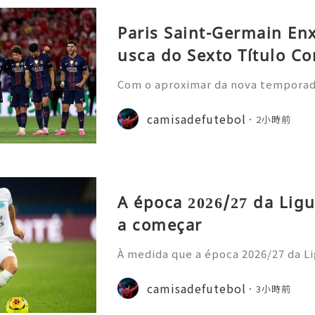
Paris Saint-Germain En
usca do Sexto Título Co
Com o aproximar da nova temporada 
nela de transferências de verão, o
nstrou uma nova estratégia operaci
camisadefutebol
2小時前
ior estilo de gastos e
A época 2026/27 da Ligu
a começar
À medida que a época 2026/27 da Li
cipais casas de apostas atualizara
o prazo para o título. Os adeptos 
camisadefutebol
3小時前
amisolas de futebol