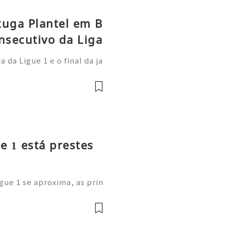
xuga Plantel em B
nsecutivo da Liga
da Ligue 1 e o final da ja
 Paris Saint-Germain demo
onal: afastou-se do anter
e 1 está prestes
gue 1 se aproxima, as prin
m as suas cotações de long
estão a comprar os novos C