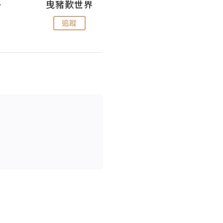
nius
曳豬歎世界
Koalascities (^O^)! @ UTravel
追蹤
追蹤