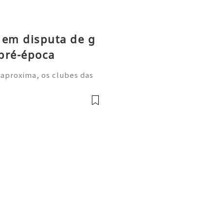
 em disputa de g
pré-época
 aproxima, os clubes das
m períodos de treino inten
a despertarem grande inter