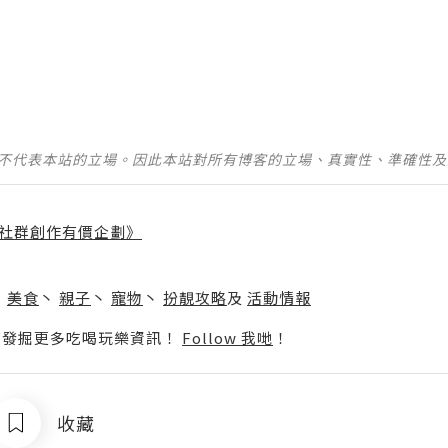
並不代表本站的立場。因此本站對所有博客的立場、真實性、準確性
社群創作有價企劃》
】
丶
美食
丶
親子
丶
寵物
丶
扮靚攻略
及
活動情報
p啦！發掘更多吃喝玩樂資訊！
Follow 我哋
！
收藏