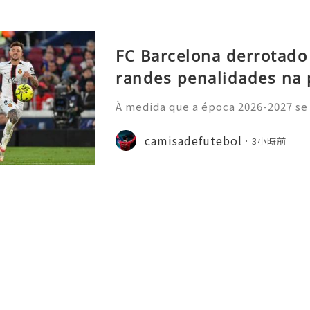
FC Barcelona derrotado
randes penalidades na 
À medida que a época 2026-2027 se
principais ligas europeias iniciara
sivo, com vários jogos amigáveis ​​
camisadefutebol
3小時前
esse por parte dos a