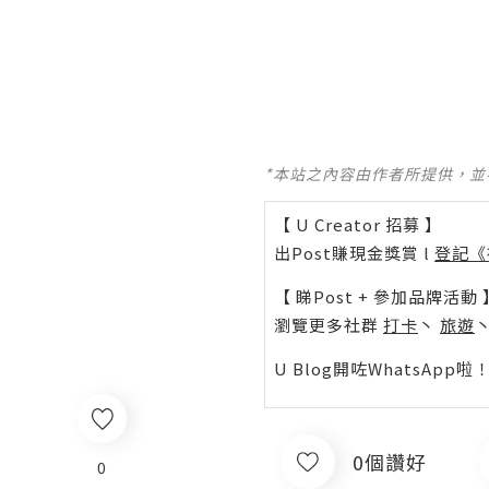
*本站之內容由作者所提供，
【 U Creator 招募 】
出Post賺現金獎賞 l
登記《
【 睇Post + 參加品牌活動 
瀏覽更多社群
打卡
丶
旅遊
U Blog開咗WhatsAp
0個讚好
0