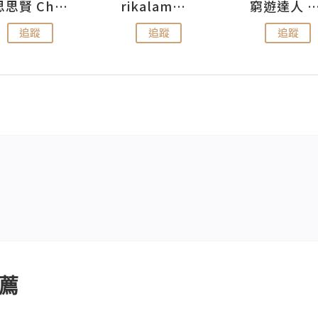
思思賢 ChillMyBabe
rikalammm
窮遊達人 Mr.TravelGe
追蹤
追蹤
追蹤
薦