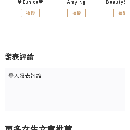
h 夏沫
♥Eunice♥
Amy Ng
追蹤
追蹤
追蹤
發表評論
登入
發表評論
更多女生文章推薦