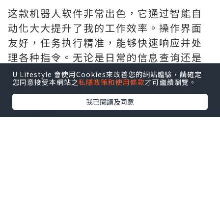
这款机器人软件非常出色，它通过智能自
动化大大提升了我的工作效率。操作界面
友好，任务执行精准，能够快速响应并处
理各种指令。无论是日常的信息查询还是
复杂的项目管理，它都能完美胜任，为我
U Lifestyle 會使用Cookies來改善您的網站體驗，請確定
您同意接受本網站之
私隱政策和使用條款
才可繼續瀏覽。
的工作带来了极大的便利和帮助。真心推
荐给需要高效解决方案的用户。需要的拿
我已閱讀及同意
去吧,官网
http://www.vst.tw
*本站之內容由作者所提供，並不代表本站的立場。因此本站對