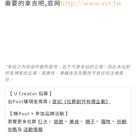
需要的拿去吧,官网
http://www.vst.tw
*本站之內容由作者所提供，並不代表本站的立場。因此本站對
所有博客的立場、真實性、準確性及完整性不負任何法律責
任。
【 U Creator 招募 】
出Post賺現金獎賞 l
登記《社群創作有價企劃》
【 睇Post + 參加品牌活動 】
瀏覽更多社群
打卡
丶
旅遊
丶
美食
丶
親子
丶
寵物
丶
扮靚
攻略
及
活動情報