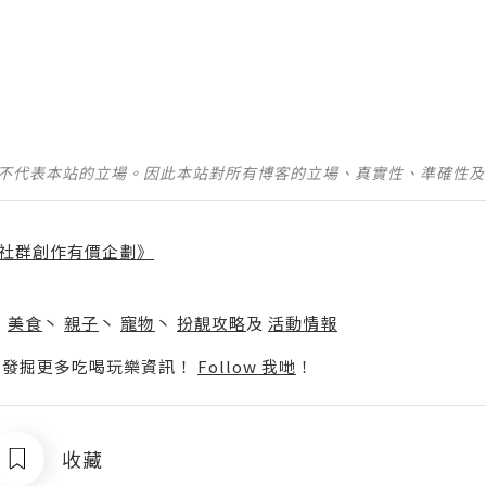
並不代表本站的立場。因此本站對所有博客的立場、真實性、準確性
社群創作有價企劃》
】
丶
美食
丶
親子
丶
寵物
丶
扮靚攻略
及
活動情報
p啦！發掘更多吃喝玩樂資訊！
Follow 我哋
！
收藏