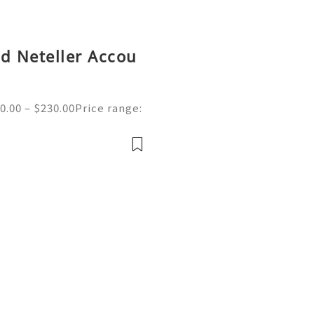
ed Neteller Accou
0.00 – $230.00Price range:
ed Neteller Accounts | Se
e of the merchant wallet