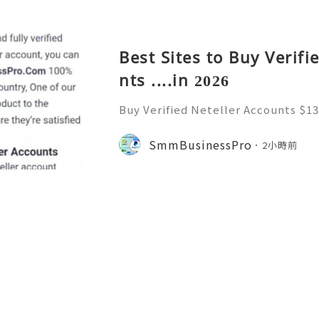
Best Sites to Buy Verifi
nts ....in 2026
Buy Verified Neteller Accounts $13
$130.00 through $230.00 Buy Verifi
cure & Ready to Use Neteller is on
SmmBusinessPro
2小時前
s. A Neteller account