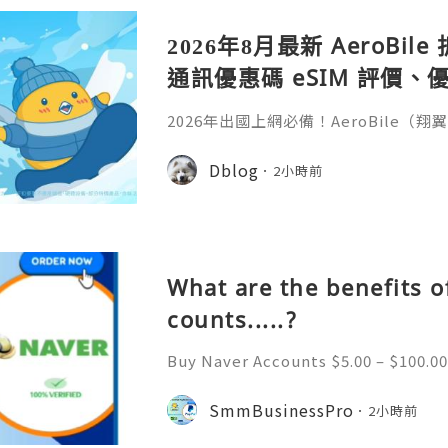
2026年8月最新 AeroBi
通訊優惠碼 eSIM 評價、優
教學完整整理
2026年出國上網必備！AeroBile
入【ASIA2607】日韓中港澳上網 9 折
9折，eSIM評價超高穩定不卡頓，蝴蝶
Dblog
2小時前
略全解析。省錢又方便，出國旅行網路不發
ile（翔翼通訊）評價、優缺點與 Z Fli
第一件最怕的事是什麼？不是行李超重
What are the benefits o
counts.....?
Buy Naver Accounts $5.00 – $100.00
h $100.00 Buy Naver Accounts Onli
e Welcome to Never South Korea’
SmmBusinessPro
2小時前
gine and online platform. Al