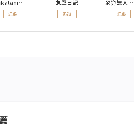
rikalammm
魚堅日記
窮遊達人 Mr.TravelGe
追蹤
追蹤
追蹤
薦