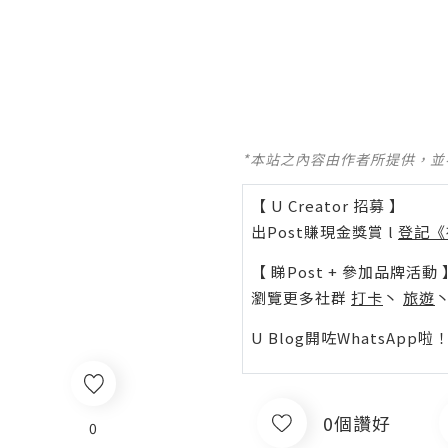
*本站之內容由作者所提供，
【 U Creator 招募 】
出Post賺現金獎賞 l
登記《
【 睇Post + 參加品牌活動 
瀏覽更多社群
打卡
丶
旅遊
U Blog開咗WhatsAp
0個讚好
0