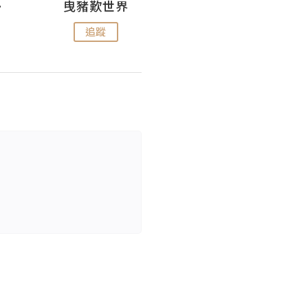
nius
曳豬歎世界
Koalascities (^O^)! @ UTravel
追蹤
追蹤