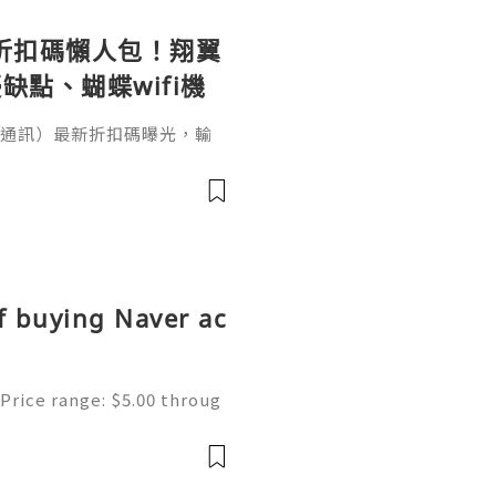
le 折扣碼懶人包！翔翼
缺點、蝴蝶wifi機
（翔翼通訊）最新折扣碼曝光，輸
、輸入【EUA2026】歐洲上網
機買斷WiFi分享器全球通用攻
愁！本文完整整理 AeroB
p／Fold 上網設定教學。出國
、不是航班
f buying Naver ac
Price range: $5.00 throug
ne | Secure & Ready to Us
s most popular search en