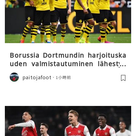
Borussia Dortmundin harjoituska
uden valmistautuminen lähestyy
päätöstään
paitojafoot
1小時前