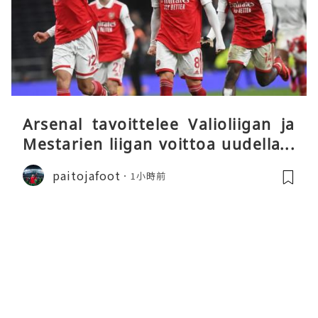
Arsenal tavoittelee Valioliigan ja
Mestarien liigan voittoa uudella k
audella
paitojafoot
1小時前