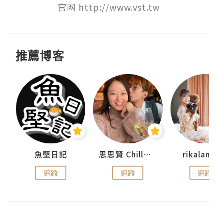
官网 http://www.vst.tw
推薦博客
urnal
魚堅日記
思思賢 ChillMyBabe
rikala
追蹤
追蹤
追蹤