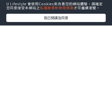
复杂的项目管理，它都能完美胜任，为我
U Lifestyle 會使用Cookies來改善您的網站體驗，請確定
您同意接受本網站之
私隱政策和使用條款
才可繼續瀏覽。
的工作带来了极大的便利和帮助。真心推
荐给需要高效解决方案的用户。需要的拿
我已閱讀及同意
去吧,官网
http://www.vst.tw
*本站之內容由作者所提供，並不代表本站的立場。因此本站對
所有博客的立場、真實性、準確性及完整性不負任何法律責
任。
【 U Creator 招募 】
出Post賺現金獎賞 l
登記《社群創作有價企劃》