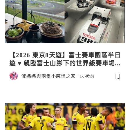
【2026 東京8天遊】富士賽車園區半日
遊 ♥ 親臨富士山腳下的世界級賽車場 F
uji SpeedWay。參觀富士賽車博物
儍媽媽與兩隻小魔怪之家
1小時前
館。到觀景餐廳邊觀賞賽車邊嘆午餐