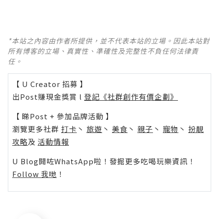
*本站之內容由作者所提供，並不代表本站的立場。因此本站對
所有博客的立場、真實性、準確性及完整性不負任何法律責
任。
【 U Creator 招募 】
出Post賺現金獎賞 l
登記《社群創作有價企劃》
【 睇Post + 參加品牌活動 】
瀏覽更多社群
打卡
丶
旅遊
丶
美食
丶
親子
丶
寵物
丶
扮靚
攻略
及
活動情報
U Blog開咗WhatsApp啦！發掘更多吃喝玩樂資訊！
Follow 我哋
！