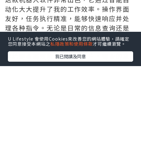
动化大大提升了我的工作效率。操作界面
友好，任务执行精准，能够快速响应并处
理各种指令。无论是日常的信息查询还是
复杂的项目管理，它都能完美胜任，为我
U Lifestyle 會使用Cookies來改善您的網站體驗，請確定
您同意接受本網站之
私隱政策和使用條款
才可繼續瀏覽。
的工作带来了极大的便利和帮助。真心推
荐给需要高效解决方案的用户。需要的拿
我已閱讀及同意
去吧,官网
http://www.vst.tw
*本站之內容由作者所提供，並不代表本站的立場。因此本站對
所有博客的立場、真實性、準確性及完整性不負任何法律責