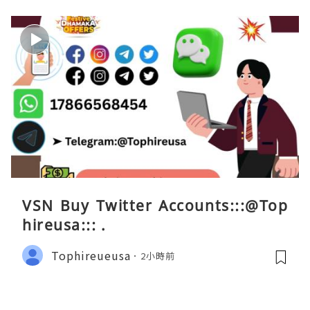
VSN Buy Twitter Accounts:::@Top
hireusa::: .
Tophireueusa
2小時前