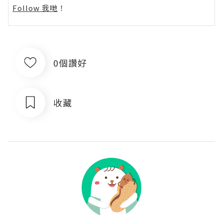
Follow 我哋
！
0個讚好
收藏