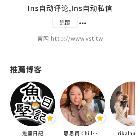
Ins自动评论,Ins自动私信
追蹤
官网 http://www.vst.tw
推薦博客
urnal
魚堅日記
思思賢 ChillMyBabe
rikala