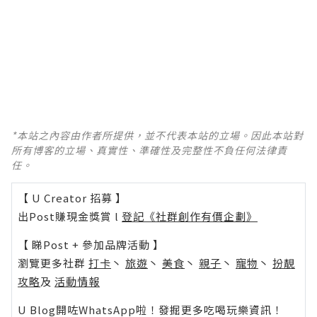
*本站之內容由作者所提供，並不代表本站的立場。因此本站對
所有博客的立場、真實性、準確性及完整性不負任何法律責
任。
【 U Creator 招募 】
出Post賺現金獎賞 l
登記《社群創作有價企劃》
【 睇Post + 參加品牌活動 】
瀏覽更多社群
打卡
丶
旅遊
丶
美食
丶
親子
丶
寵物
丶
扮靚
攻略
及
活動情報
U Blog開咗WhatsApp啦！發掘更多吃喝玩樂資訊！