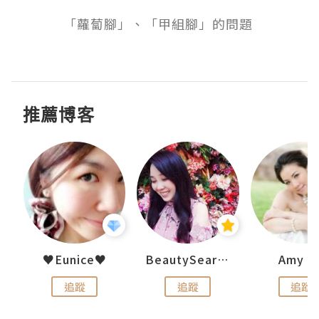
「蘿蔔腳」、「甲組腳」的問題 

推薦博客
h 夏沫
♥Eunice♥
BeautySearch
Amy N
追蹤
追蹤
追蹤