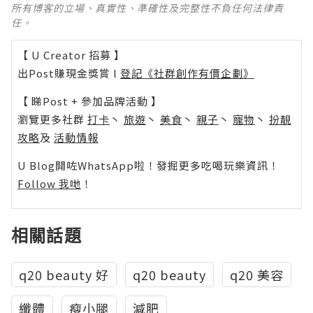
所有博客的立場、真實性、準確性及完整性不負任何法律責
任。
【 U Creator 招募 】
出Post賺現金獎賞 l
登記《社群創作有價企劃》
【 睇Post + 參加品牌活動 】
瀏覽更多社群
打卡
丶
旅遊
丶
美食
丶
親子
丶
寵物
丶
扮靚
攻略
及
活動情報
U Blog開咗WhatsApp啦！發掘更多吃喝玩樂資訊！
Follow 我哋
！
相關話題
q20 beauty 好
q20 beauty
q20 美容
纖體
瘦小腿
減肥