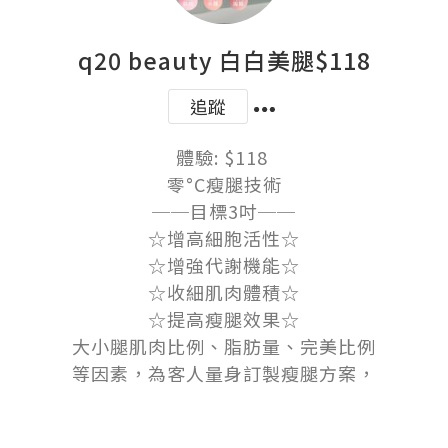
q20 beauty 白白美腿$118
追蹤
體驗: $118 

零°C瘦腿技術

──目標3吋──

☆增高細胞活性☆

☆增強代謝機能☆

☆收細肌肉體積☆

☆提高瘦腿效果☆

大小腿肌肉比例、脂肪量、完美比例

等因素，為客人量身訂製瘦腿方案，
