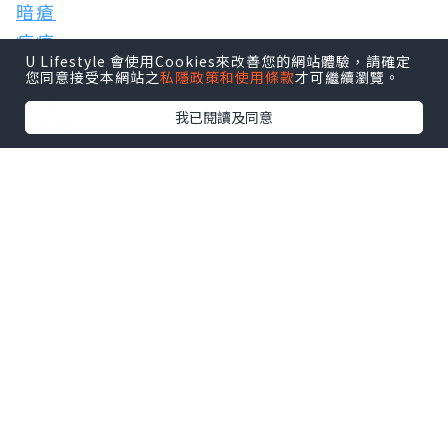
暗瘡
疤痕
U Lifestyle 會使用Cookies來改善您的網站體驗，請確定
色素
您同意接受本網站之
私隱政策和使用條款
才可繼續瀏覽。
面黃
我已閱讀及同意
凹凸洞
*本站之內容由作者所提供，並不代表本站的立場。因此本站對
所有博客的立場、真實性、準確性及完整性不負任何法律責