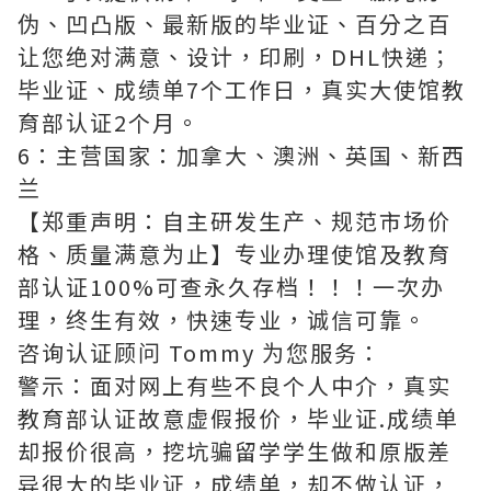
伪、凹凸版、最新版的毕业证、百分之百
让您绝对满意、设计，印刷，DHL快递；
毕业证、成绩单7个工作日，真实大使馆教
育部认证2个月。
6：主营国家：加拿大、澳洲、英国、新西
兰
【郑重声明：自主研发生产、规范市场价
格、质量满意为止】专业办理使馆及教育
部认证100%可查永久存档！！！一次办
理，终生有效，快速专业，诚信可靠。
咨询认证顾问 Tommy 为您服务：
警示：面对网上有些不良个人中介，真实
教育部认证故意虚假报价，毕业证.成绩单
却报价很高，挖坑骗留学学生做和原版差
异很大的毕业证，成绩单，却不做认证，