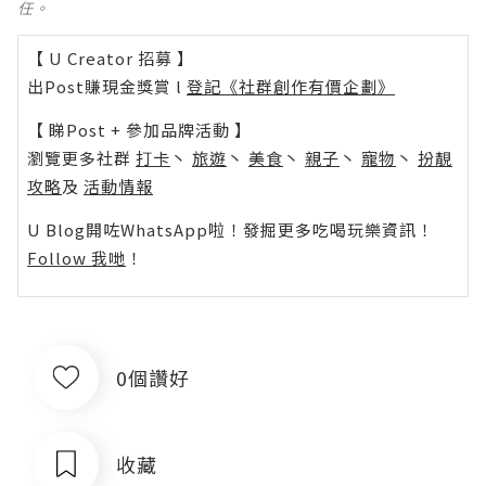
任。
【 U Creator 招募 】
出Post賺現金獎賞 l
登記《社群創作有價企劃》
【 睇Post + 參加品牌活動 】
瀏覽更多社群
打卡
丶
旅遊
丶
美食
丶
親子
丶
寵物
丶
扮靚
攻略
及
活動情報
U Blog開咗WhatsApp啦！發掘更多吃喝玩樂資訊！
Follow 我哋
！
0個讚好
收藏