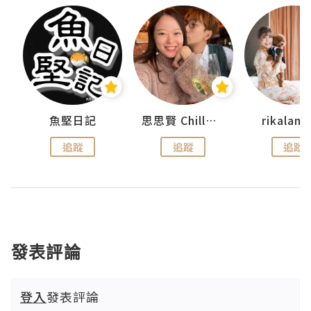
urnal
魚堅日記
思思賢 ChillMyBabe
rikala
追蹤
追蹤
追蹤
發表評論
登入
發表評論