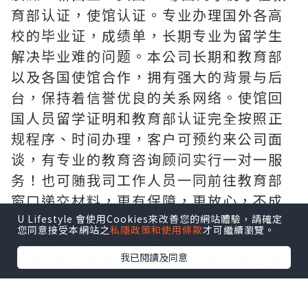
育部认证，使馆认证。专业办理国外各高
校的毕业证，成绩单，长期专业为留学生
解决毕业难的问题。本公司长期和教育部
以及各国使馆合作，拥有强大的背景与后
台，保持着信誉优良的关系网络。使馆回
国人员留学证明和教育部认证完全按照正
规程序、时间办理，客户可预约来公司面
谈，有专业的教育咨询顾问实行一对一服
务！也可随我司工作人员一同前往教育部
窗口递交材料，更有保障，更放心，不成
功，不收费。
U Lifestyle 會使用Cookies來改善您的網站體驗，請確定
您同意接受本網站之
私隱政策和使用條款
才可繼續瀏覽。
办理各大学毕业证府毕业证成绩单
我已閱讀及同意
办理大使馆领事馆馆认证（留学人员回国
证明），办理周期短。
办理真实教育部学历学位认证（网上100%