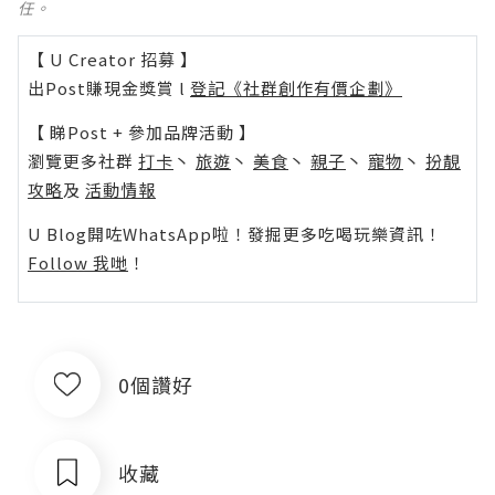
任。
【 U Creator 招募 】
出Post賺現金獎賞 l
登記《社群創作有價企劃》
【 睇Post + 參加品牌活動 】
瀏覽更多社群
打卡
丶
旅遊
丶
美食
丶
親子
丶
寵物
丶
扮靚
攻略
及
活動情報
U Blog開咗WhatsApp啦！發掘更多吃喝玩樂資訊！
Follow 我哋
！
0個讚好
收藏