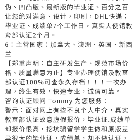
伪、凹凸版、最新版的毕业证、百分之百
让您绝对满意、设计，印刷，DHL快递；
毕业证、成绩单7个工作日，真实大使馆教
育部认证2个月。
6：主营国家：加拿大、澳洲、英国、新西
兰
【郑重声明：自主研发生产、规范市场价
格、质量满意为止】专业办理使馆及教育
部认证100%可查永久存档！！！一次办
理，终生有效，快速专业，诚信可靠。
咨询认证顾问 Tommy 为您服务：
警示：面对网上有些不良个人中介，真实
教育部认证故意虚假报价，毕业证.成绩单
却报价很高，挖坑骗留学学生做和原版差
异很大的毕业证，成绩单，却不做认证，