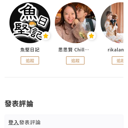
urnal
魚堅日記
思思賢 ChillMyBabe
rikala
追蹤
追蹤
追蹤
發表評論
登入
發表評論