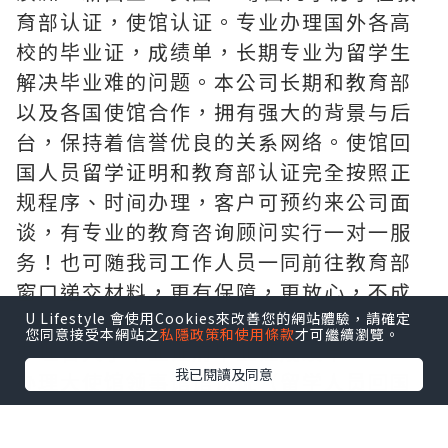
育部认证，使馆认证。专业办理国外各高
校的毕业证，成绩单，长期专业为留学生
解决毕业难的问题。本公司长期和教育部
以及各国使馆合作，拥有强大的背景与后
台，保持着信誉优良的关系网络。使馆回
国人员留学证明和教育部认证完全按照正
规程序、时间办理，客户可预约来公司面
谈，有专业的教育咨询顾问实行一对一服
务！也可随我司工作人员一同前往教育部
窗口递交材料，更有保障，更放心，不成
功，不收费。
U Lifestyle 會使用Cookies來改善您的網站體驗，請確定
您同意接受本網站之
私隱政策和使用條款
才可繼續瀏覽。
办理各大学毕业证府毕业证成绩单
我已閱讀及同意
办理大使馆领事馆馆认证（留学人员回国
证明），办理周期短。
办理真实教育部学历学位认证（网上100%