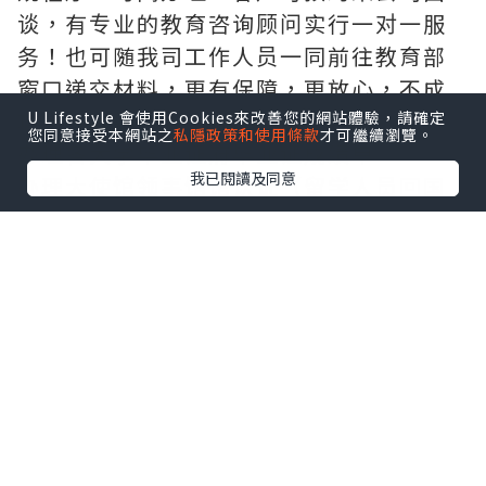
谈，有专业的教育咨询顾问实行一对一服
务！也可随我司工作人员一同前往教育部
窗口递交材料，更有保障，更放心，不成
功，不收费。
U Lifestyle 會使用Cookies來改善您的網站體驗，請確定
您同意接受本網站之
私隱政策和使用條款
才可繼續瀏覽。
办理各大学毕业证府毕业证成绩单
我已閱讀及同意
办理大使馆领事馆馆认证（留学人员回国
证明），办理周期短。
办理真实教育部学历学位认证（网上100%
可查、永久存档、快速、绝对保密稳妥，
让您回国发展无忧愁）
敬告各位新老客户：本司以高质量产品求
生存，以高效便捷服务求发展，非常期待
与您的合作。主营项目：
1：办理真实使馆公证（即留学回国人员证
明，免费申请货后付款，不成功不收