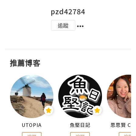
pzd42784
追蹤
推薦博客
urnal
UTOPIA
魚堅日記