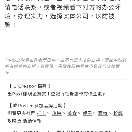
请电话联系，或者视频看下对方的办公环
境，办理实力，选择实体公司，以防被
骗！
*本站之內容由作者所提供，並不代表本站的立場。因此本站對
所有博客的立場、真實性、準確性及完整性不負任何法律責
任。
【 U Creator 招募 】
出Post賺現金獎賞 l
登記《社群創作有價企劃》
【 睇Post + 參加品牌活動 】
瀏覽更多社群
打卡
丶
旅遊
丶
美食
丶
親子
丶
寵物
丶
扮靚
攻略
及
活動情報