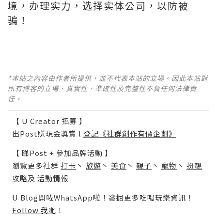
境，办理实力，选择实体公司，以防被
骗！
*本站之內容由作者所提供，並不代表本站的立場。因此本站對
所有博客的立場、真實性、準確性及完整性不負任何法律責
任。
【 U Creator 招募 】
出Post賺現金獎賞 l
登記《社群創作有價企劃》
【 睇Post + 參加品牌活動 】
瀏覽更多社群
打卡
丶
旅遊
丶
美食
丶
親子
丶
寵物
丶
扮靚
攻略
及
活動情報
U Blog開咗WhatsApp啦！發掘更多吃喝玩樂資訊！
Follow 我哋
！