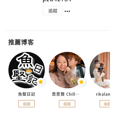
追蹤
推薦博客
urnal
魚堅日記
思思賢 ChillMyBabe
rikala
追蹤
追蹤
追蹤