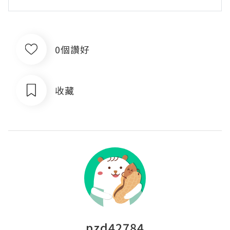
0個讚好
收藏
pzd42784