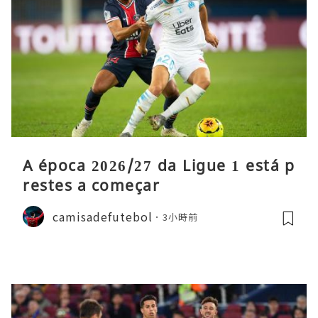
A época 2026/27 da Ligue 1 está p
restes a começar
camisadefutebol
3小時前