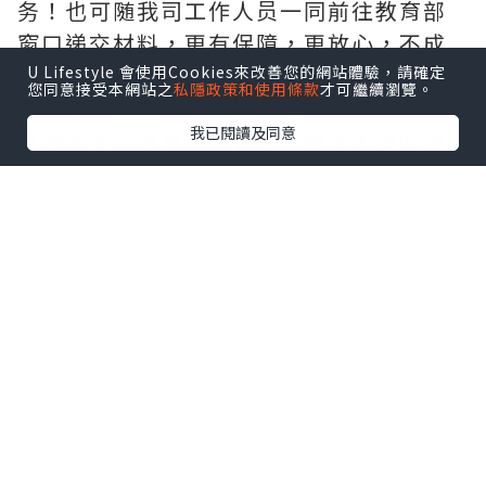
务！也可随我司工作人员一同前往教育部
窗口递交材料，更有保障，更放心，不成
功，不收费。
U Lifestyle 會使用Cookies來改善您的網站體驗，請確定
您同意接受本網站之
私隱政策和使用條款
才可繼續瀏覽。
办理各大学毕业证府毕业证成绩单
我已閱讀及同意
办理大使馆领事馆馆认证（留学人员回国
证明），办理周期短。
办理真实教育部学历学位认证（网上100%
可查、永久存档、快速、绝对保密稳妥，
让您回国发展无忧愁）
敬告各位新老客户：本司以高质量产品求
生存，以高效便捷服务求发展，非常期待
与您的合作。主营项目：
1：办理真实使馆公证（即留学回国人员证
明，免费申请货后付款，不成功不收
费！！！）