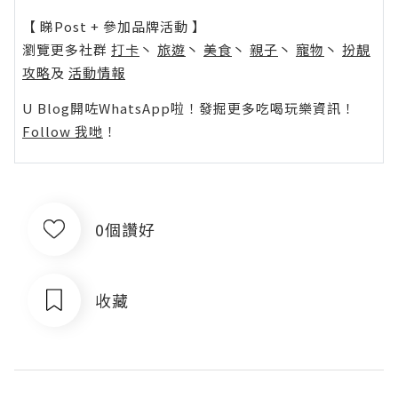
【 睇Post + 參加品牌活動 】
瀏覽更多社群
打卡
丶
旅遊
丶
美食
丶
親子
丶
寵物
丶
扮靚
攻略
及
活動情報
U Blog開咗WhatsApp啦！發掘更多吃喝玩樂資訊！
Follow 我哋
！
0個讚好
收藏