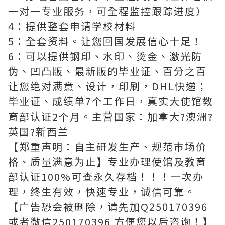
一对一专业服务，可全程监控跟踪进度）
4：提供整套申请学校材料
5：全套资料。让您回国发展信心十足！
6：可以提供钢印、水印、烫金、激光防
伪、凹凸版、最新版的毕业证、百分之百
让您绝对满意、设计，印刷，DHL快递；
毕业证、成绩单7个工作日，真实大使馆教
育部认证2个月。主营国家：加拿大?澳洲?
英国?新西兰
【郑重声明：自主研发生产、规范市场价
格、质量满意为止】专业办理使馆及教育
部认证100%可查永久存档！！！一次办
理，终生有效，快速专业，诚信可靠。
【广告恐会被删除，请先加Q250170396
或者微信250170396 方便您以后咨询！】