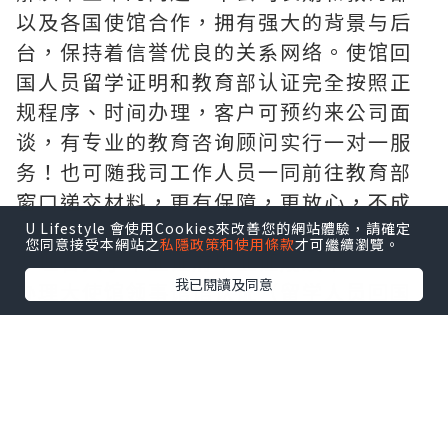
以及各国使馆合作，拥有强大的背景与后
台，保持着信誉优良的关系网络。使馆回
国人员留学证明和教育部认证完全按照正
规程序、时间办理，客户可预约来公司面
谈，有专业的教育咨询顾问实行一对一服
务！也可随我司工作人员一同前往教育部
窗口递交材料，更有保障，更放心，不成
功，不收费。
U Lifestyle 會使用Cookies來改善您的網站體驗，請確定
您同意接受本網站之
私隱政策和使用條款
才可繼續瀏覽。
办理各大学毕业证府毕业证成绩单
我已閱讀及同意
办理大使馆领事馆馆认证（留学人员回国
证明），办理周期短。
办理真实教育部学历学位认证（网上100%
可查、永久存档、快速、绝对保密稳妥，
让您回国发展无忧愁）
敬告各位新老客户：本司以高质量产品求