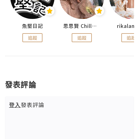
urnal
魚堅日記
思思賢 ChillMyBabe
rikala
追蹤
追蹤
追蹤
發表評論
登入
發表評論