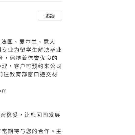
追蹤
、法国、爱尔兰、意大
期专业为留学生解决毕业
台，保持着信誉优良的
办理，客户可预约来公司
前往教育部窗口递交材
om
保密稳妥，让您回国发展
非常期待与您的合作。主