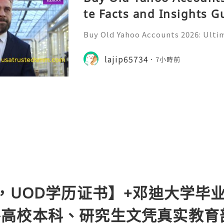
te Facts and Insights G
Buy Old Yahoo Accounts 2026: Ultim
uide Yahoo Mail remains a widely r
or personal communication, profe
lajip65734
7小時前
nline subscriptions, freel
，UOD学历证书】+邓迪大学毕
96国外高校本科、研究生文凭真实教