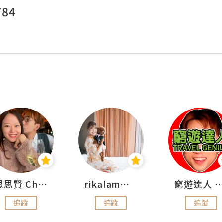
784
思思賢 ChillMyBabe
rikalammm
窮遊達人 Mr.TravelGe
追蹤
追蹤
追蹤