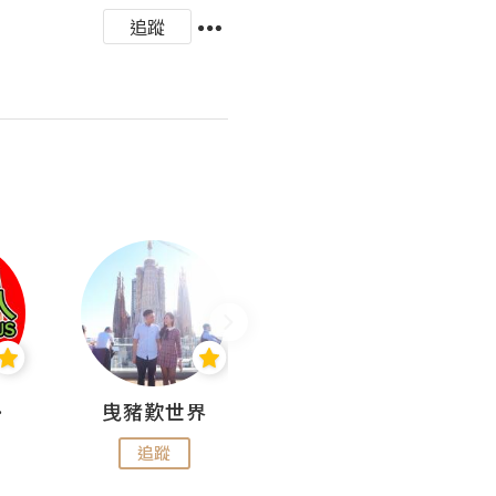
追蹤
nius
曳豬歎世界
Koalascities (^O^)! @ UTravel
追蹤
追蹤