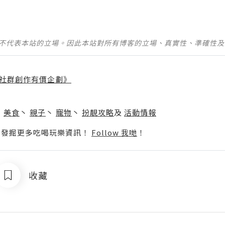
並不代表本站的立場。因此本站對所有博客的立場、真實性、準確性
社群創作有價企劃》
】
丶
美食
丶
親子
丶
寵物
丶
扮靚攻略
及
活動情報
p啦！發掘更多吃喝玩樂資訊！
Follow 我哋
！
收藏