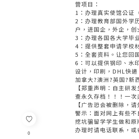
营项目：
1：办理真实使馆公证
2：办理教育部国外学
户，进国企，外企，创
3：办理各国各大学毕
4：提供整套申请学校
5：全套资料。让您回
6：可以提供钢印、水
设计，印刷，DHL快
加拿大?澳洲?英国?新
【郑重声明：自主研发
查永久存档！！！一次
【广告恐会被删除，请先加
警示：面对网上有些不
挖坑骗留学学生做和原
办理时请电话联系，或
0