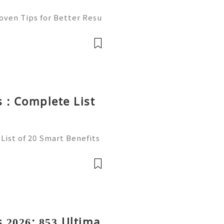
oven Tips for Better Resu
mail platform for personal
ion, freelancing, online
 : Complete List
List of 20 Smart Benefits
t of online communication
ncers, businesses, and onl
 2026: 853 Ultima