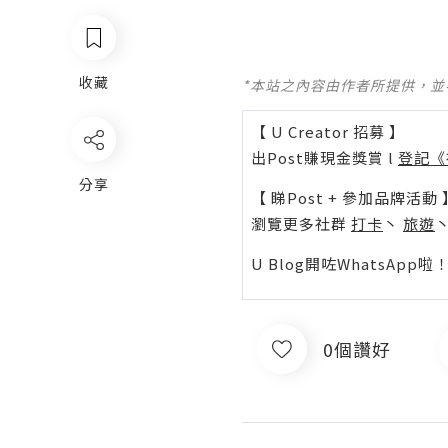
收藏
*本站之內容由作者所提供，
【 U Creator 招募 】
出Post賺現金獎賞 l
登記《
分享
【 睇Post + 參加品牌活動 
瀏覽更多社群
打卡
丶
旅遊
U Blog開咗WhatsAp
0個讚好