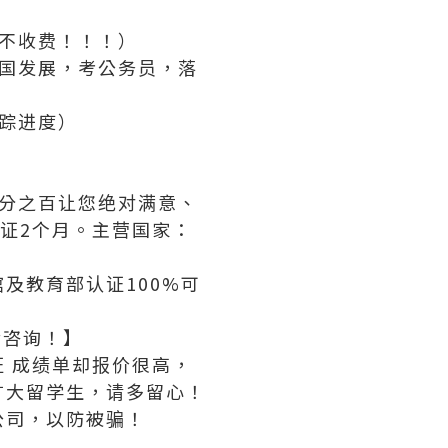
不收费！！！）
国发展，考公务员，落
踪进度）
分之百让您绝对满意、
证2个月。主营国家：
及教育部认证100%可
以后咨询！】
 成绩单却报价很高，
广大留学生，请多留心！
公司，以防被骗！