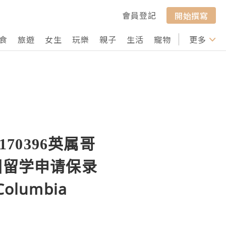
會員登記
開始撰寫
食
旅遊
女生
玩樂
親子
生活
寵物
行山
更多
打卡
70396英属哥
国留学申请保录
olumbia