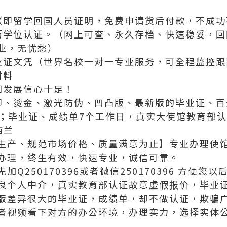
（即留学回国人员证明，免费申请货后付款，不成功
历学位认证。（网上可查、永久存档、快速稳妥，回
业，无忧愁）
业证文凭（世界名校一对一专业服务，可全程监控跟
材料
国发展信心十足！
印、烫金、激光防伪、凹凸版、最新版的毕业证、百
递；毕业证、成绩单7个工作日，真实大使馆教育部认
西兰
生产、规范市场价格、质量满意为止】专业办理使馆
办理，终生有效，快速专业，诚信可靠。
Q250170396或者微信250170396 方便您
良个人中介，真实教育部认证故意虚假报价，毕业证
版差异很大的毕业证，成绩单，却不做认证，欺骗
者视频看下对方的办公环境，办理实力，选择实体