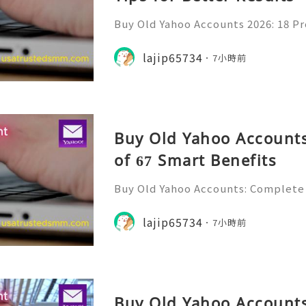
Buy Old Yahoo Accounts 2026: 18 Pr
lts Yahoo Mail remains a familiar e
messages, professional communicat
lajip65734
7小時前
projects, subscriptio
Buy Old Yahoo Accounts
of 67 Smart Benefits
Buy Old Yahoo Accounts: Complete 
Yahoo Mail has been a familiar par
for many years. Individuals, freela
lajip65734
7小時前
ine professionals us
Buy Old Yahoo Accounts