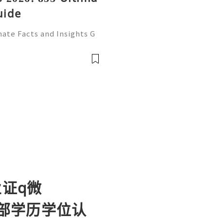
uide
ate Facts and Insights G
ecognized email service f
ssional correspondence, o
业证q微
育部学历学位认