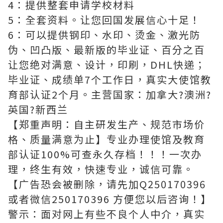
4：提供整套申请学校材料
5：全套资料。让您回国发展信心十足！
6：可以提供钢印、水印、烫金、激光防
伪、凹凸版、最新版的毕业证、百分之百
让您绝对满意、设计，印刷，DHL快递；
毕业证、成绩单7个工作日，真实大使馆教
育部认证2个月。主营国家：加拿大?澳洲?
英国?新西兰
【郑重声明：自主研发生产、规范市场价
格、质量满意为止】专业办理使馆及教育
部认证100%可查永久存档！！！一次办
理，终生有效，快速专业，诚信可靠。
【广告恐会被删除，请先加Q250170396
或者微信250170396 方便您以后咨询！】
警示：面对网上有些不良个人中介，真实