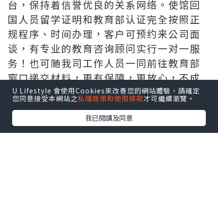
台，保持着信誉优良的关系网络。使馆回
国人员留学证明和教育部认证完全按照正
规程序、时间办理，客户可预约来公司面
谈，有专业的教育咨询顾问实行一对一服
务！也可随我司工作人员一同前往教育部
窗口递交材料，更有保障，更放心，不成
功，不收费。
U Lifestyle 會使用Cookies來改善您的網站體驗，請確定
您同意接受本網站之
私隱政策和使用條款
才可繼續瀏覽。
办理各大学毕业证府毕业证成绩单
我已閱讀及同意
办理大使馆领事馆馆认证（留学人员回国
证明），办理周期短。
办理真实教育部学历学位认证（网上100%
可查、永久存档、快速、绝对保密稳妥，
让您回国发展无忧愁）
敬告各位新老客户：本司以高质量产品求
生存，以高效便捷服务求发展，非常期待