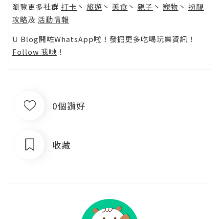
瀏覽更多社群
打卡
丶
旅遊
丶
美食
丶
親子
丶
寵物
丶
扮靚
攻略
及
活動情報
U Blog開咗WhatsApp啦！發掘更多吃喝玩樂資訊！
Follow 我哋
！
0個讚好
收藏