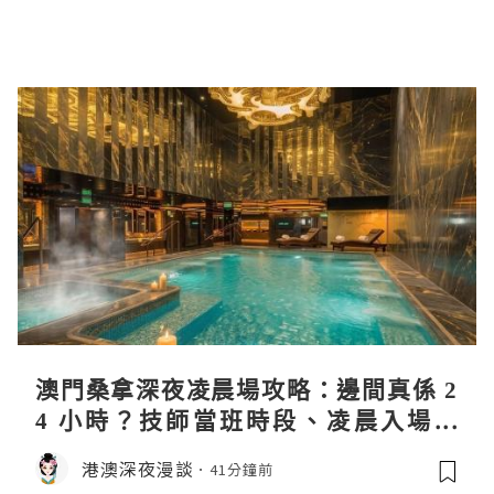
澳門桑拿深夜凌晨場攻略：邊間真係 2
4 小時？技師當班時段、凌晨入場流
程、過夜安排一次過講清
港澳深夜漫談
41分鐘前