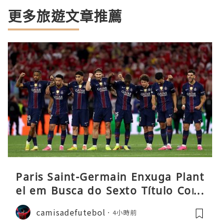
更多旅遊文章推薦
Paris Saint-Germain Enxuga Plant
el em Busca do Sexto Título Cons
ecutivo da Liga
camisadefutebol
4小時前