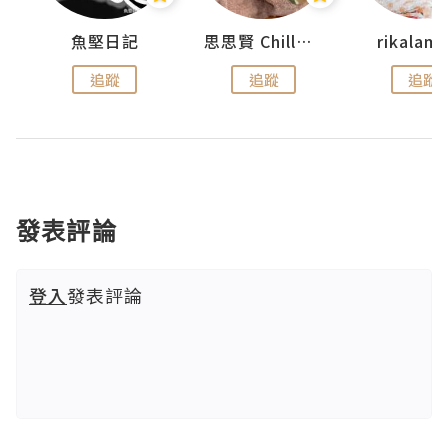
urnal
魚堅日記
思思賢 ChillMyBabe
rikala
追蹤
追蹤
追蹤
發表評論
登入
發表評論