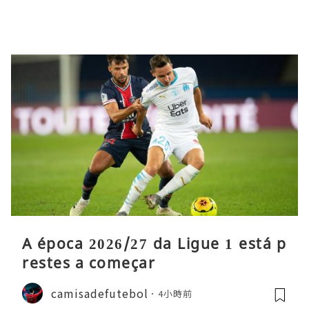
A época 2026/27 da Ligue 1 está p
restes a começar
camisadefutebol
4小時前