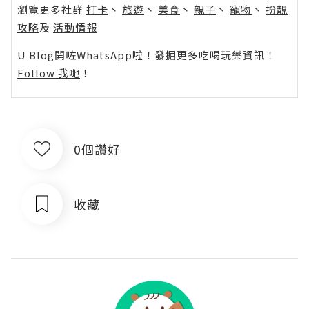
瀏覽更多社群
打卡
丶
旅遊
丶
美食
丶
親子
丶
寵物
丶
扮靚
攻略
及
活動情報
U Blog開咗WhatsApp啦！發掘更多吃喝玩樂資訊！
Follow 我哋
！
0個讚好
收藏