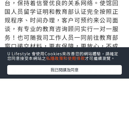
台，保持着信誉优良的关系网络。使馆回
国人员留学证明和教育部认证完全按照正
规程序、时间办理，客户可预约来公司面
谈，有专业的教育咨询顾问实行一对一服
务！也可随我司工作人员一同前往教育部
窗口递交材料，更有保障，更放心，不成
功，不收费。
U Lifestyle 會使用Cookies來改善您的網站體驗，請確定
您同意接受本網站之
私隱政策和使用條款
才可繼續瀏覽。
办理各大学毕业证府毕业证成绩单
我已閱讀及同意
办理大使馆领事馆馆认证（留学人员回国
证明），办理周期短。
办理真实教育部学历学位认证（网上100%
可查、永久存档、快速、绝对保密稳妥，
让您回国发展无忧愁）
敬告各位新老客户：本司以高质量产品求
生存，以高效便捷服务求发展，非常期待