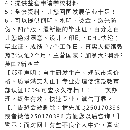
4：提供整套申请学校材料
5：全套资料。让您回国发展信心十足！
6：可以提供钢印、水印、烫金、激光防
伪、凹凸版、最新版的毕业证、百分之百
让您绝对满意、设计，印刷，DHL快递；
毕业证、成绩单7个工作日，真实大使馆教
育部认证2个月。主营国家：加拿大?澳洲?
英国?新西兰
【郑重声明：自主研发生产、规范市场价
格、质量满意为止】专业办理使馆及教育
部认证100%可查永久存档！！！一次办
理，终生有效，快速专业，诚信可靠。
【广告恐会被删除，请先加Q250170396
或者微信250170396 方便您以后咨询！】
警示：面对网上有些不良个人中介，真实