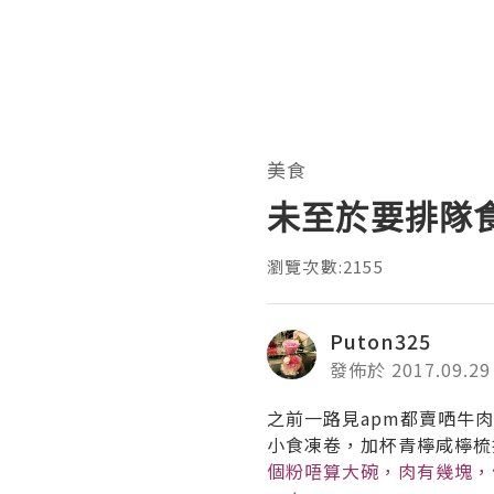
美食
未至於要排隊食 
瀏覽次數:2155
Puton325
發佈於 2017.09.29
之前一路見apm都賣哂牛
小食凍卷，加杯青檸咸檸梳
個粉唔算大碗，肉有幾塊，