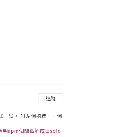
追蹤
試一試。 叫左個招牌，一個
apm個間點解成日sold