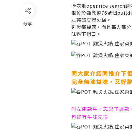
今次喺openrice sea
佢位於彌敦道76號個bui
左芫茜皮蛋火鍋。
分享
雞煲都幾麻，而且每人都分
味過下個口。
同大家介紹同推介下佢
完全無油益味，又好
叫左兩款牛，忘記了邊款，
句好有牛味先得