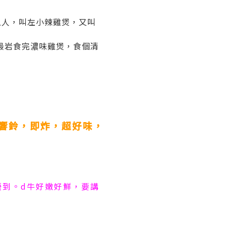
行八人，叫左小辣雞煲，又叫
最岩食完濃味雞煲，食個清
同響鈴，即炸，超好味，
唔到。d牛好嫩好鮮，要講