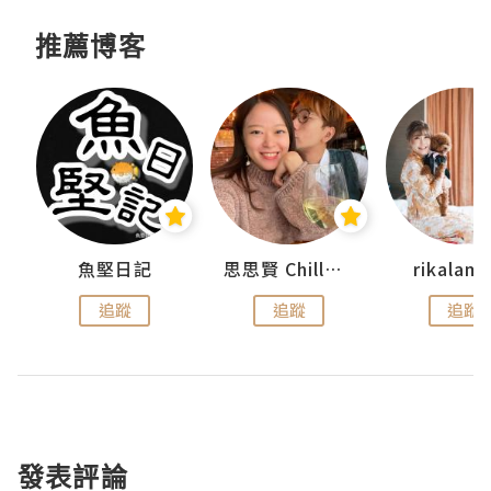
推薦博客
urnal
魚堅日記
思思賢 ChillMyBabe
rikala
追蹤
追蹤
追蹤
發表評論