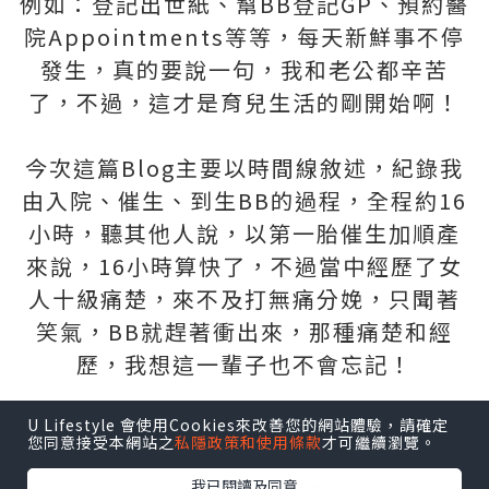
例如：登記出世紙、幫BB登記GP、預約醫
院Appointments等等，每天新鮮事不停
發生，真的要說一句，我和老公都辛苦
了，不過，這才是育兒生活的剛開始啊！
今次這篇Blog主要以時間線敘述，紀錄我
由入院、催生、到生BB的過程，全程約16
小時，聽其他人說，以第一胎催生加順產
來說，16小時算快了，不過當中經歷了女
人十級痛楚，來不及打無痛分娩，只聞著
笑氣，BB就趕著衝出來，那種痛楚和經
歷，我想這一輩子也不會忘記！
6/1 入醫院報到及催生
U Lifestyle 會使用Cookies來改善您的網站體驗，請確定
您同意接受本網站之
私隱政策和使用條款
才可繼續瀏覽。
我已閱讀及同意