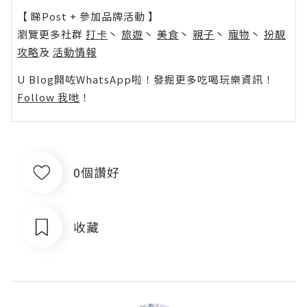
【 睇Post + 參加品牌活動 】
瀏覽更多社群
打卡
丶
旅遊
丶
美食
丶
親子
丶
寵物
丶
扮靚
攻略
及
活動情報
U Blog開咗WhatsApp啦！發掘更多吃喝玩樂資訊！
Follow 我哋
！
0個讚好
收藏