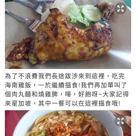
為了不浪費我們長途跋涉來到這裡，吃完
海南雞飯，一於繼續搵食!我們再加單叫了
個肉丸麵和燒雞脾，嘩，好飽呀~大家記得
來星加坡，其中一餐可以在這裡搵食哦!