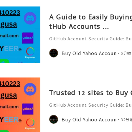
A Guide to Easily Buyi
tHub Accounts ...
GitHub Account Security Guide: Bui
Protect Your Developer Identity Gi
d's leading platforms for softwar
Buy Old Yahoo Accoun
5分鐘
ration. Millions of develo
Trusted 12 sites to Buy
GitHub Account Security Guide: Bui
Protect Your Developer Identity Gi
d's leading platforms for softwar
Buy Old Yahoo Accoun
32分
ration. Millions of develo