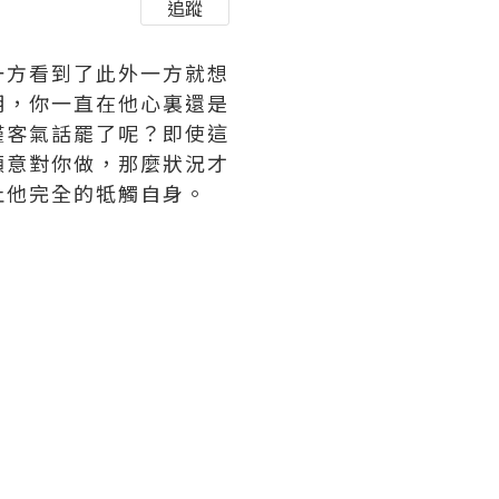
追蹤
一方看到了此外一方就想
明，你一直在他心裏還是
僅客氣話罷了呢？即使這
願意對你做，那麼狀況才
止他完全的牴觸自身。