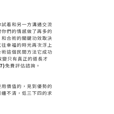
你試着和另一方溝通交流
對你們的情感做了再多的
。和合術的關鍵功效取決
以往幸福的時光再次浮上
合術這個民間方法它成功
改變只有真正的道長才
7)
免費評估諮詢。
使用價值的，見到優勢的
糾纏不清，低三下四的求