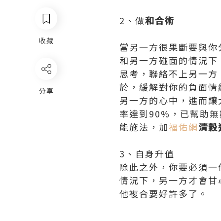
2、做
和合術
收藏
當另一方很果斷要與你
和另一方碰面的情況下
思考，聯絡不上另一方
於，緩解對你的負面情
分享
另一方的心中，進而讓
率達到90%，已幫助
能施法，加
福佑網
清穀道
3、自身升值
除此之外，你要必須一
情況下，另一方才會甘
他複合要好許多了。