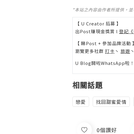
*本站之內容由作者所提供，
【 U Creator 招募 】
出Post賺現金獎賞 l
登記《
【 睇Post + 參加品牌活動 
瀏覽更多社群
打卡
丶
旅遊
U Blog開咗WhatsAp
相關話題
戀愛
找回甜蜜愛情
0個讚好