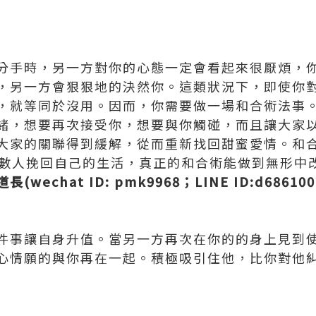
分手時，另一方對你的心態一定會看起來很厭煩，
，另一方會狠狠地的決然你。這類狀況下，即使你
，就等同於沒用。因而，你需要做一場和合術法事
緒，想要再次接受你，想要與你觸碰，而且讓大家
大家的關聯得到緩解，從而重新找回甜蜜愛情。和
無數人挽回自己的生活，真正的和合術能做到無形中
長(wechat ID: pmk9968；LINE ID:d686100
件事讓自身升值。當另一方再次在你的的身上見到
心情願的與你再在一起。積極吸引住他，比你對他