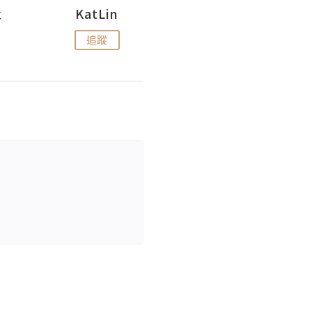
杜
KatLin
Missmiki 米奇小姐
追蹤
追蹤