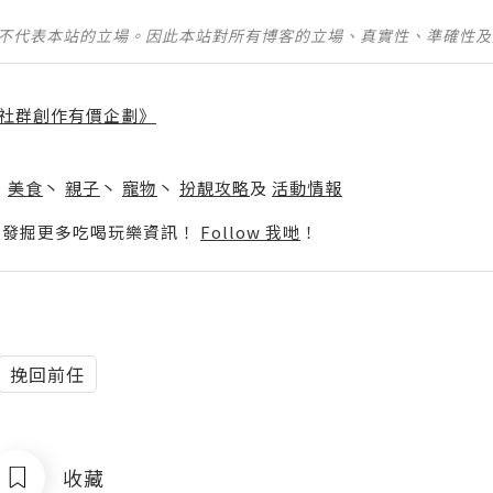
並不代表本站的立場。因此本站對所有博客的立場、真實性、準確性
社群創作有價企劃》
】
丶
美食
丶
親子
丶
寵物
丶
扮靚攻略
及
活動情報
p啦！發掘更多吃喝玩樂資訊！
Follow 我哋
！
挽回前任
收藏