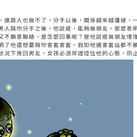
，連路人也做不了，分手以後，關係越來越僵硬，
男人與你分手之後，他説道，能夠做朋友。那麼表
又不願意聯絡，是怎麼回事呢？是他説道做朋友僅
明了他還想要與你客套客套。假如他連客套話都不
狀況下挽回男友，女孩必須保證控住他的心態，防