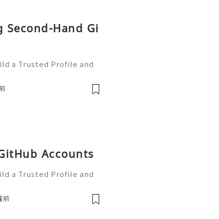
ng Second-Hand Gi
ld a Trusted Profile and
tHub is one of the worl
e development and collabo
前
 GitHub Accounts
ld a Trusted Profile and
tHub is one of the worl
e development and collabo
鐘前