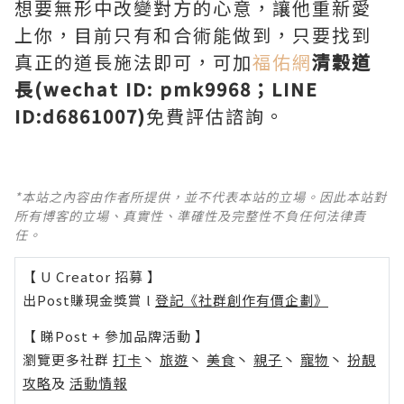
想要無形中改變對方的心意，讓他重新愛
上你，目前只有和合術能做到，只要找到
真正的道長施法即可，可加
福佑網
清穀道
長(wechat ID: pmk9968；LINE
ID:d6861007)
免費評估諮詢。
*本站之內容由作者所提供，並不代表本站的立場。因此本站對
所有博客的立場、真實性、準確性及完整性不負任何法律責
任。
【 U Creator 招募 】
出Post賺現金獎賞 l
登記《社群創作有價企劃》
【 睇Post + 參加品牌活動 】
瀏覽更多社群
打卡
丶
旅遊
丶
美食
丶
親子
丶
寵物
丶
扮靚
攻略
及
活動情報