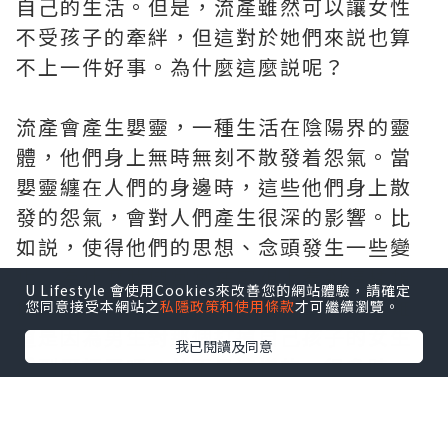
自己的生活。但是，流產雖然可以讓女性
不受孩子的牽絆，但這對於她們來説也算
不上一件好事。為什麼這麼説呢？
流產會產生嬰靈，一種生活在陰陽界的靈
體，他們身上無時無刻不散發着怨氣。當
嬰靈纏在人們的身邊時，這些他們身上散
發的怨氣，會對人們產生很深的影響。比
如説，使得他們的思想、念頭發生一些變
化。為什麼我們常常在電視上看到這樣類
U Lifestyle 會使用Cookies來改善您的網站體驗，請確定
似的新聞：男生在女生墮胎後出軌，這難
您同意接受本網站之
私隱政策和使用條款
才可繼續瀏覽。
道是因為男生對那個打掉自己孩子的女生
我已閱讀及同意
感到厭煩了嗎？並不是這樣的。很多時
候，男生之所以會做出出軌的舉動，其實
是受到嬰靈怨氣的影響，這些怨氣使得男