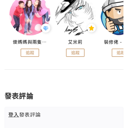
點滴
儍媽媽與兩隻小魔怪之家
艾米莉
追蹤
追蹤
追蹤
發表評論
登入
發表評論