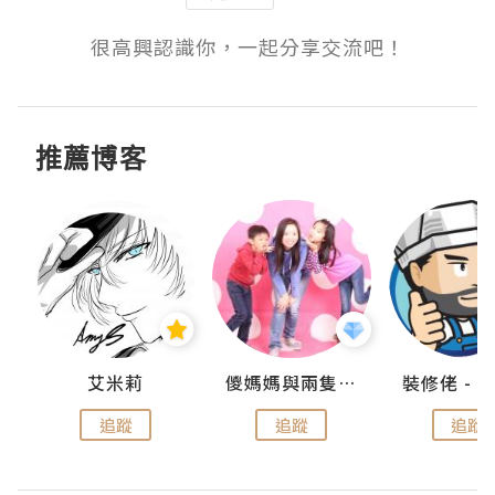
很高興認識你，一起分享交流吧！
推薦博客
點滴
艾米莉
儍媽媽與兩隻小魔怪之家
追蹤
追蹤
追蹤