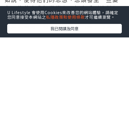
化。為什麼我們常常在電視上看到這樣類
U Lifestyle 會使用Cookies來改善您的網站體驗，請確定
似的新聞：男生在女生墮胎後出軌，這難
您同意接受本網站之
私隱政策和使用條款
才可繼續瀏覽。
道是因為男生對那個打掉自己孩子的女生
我已閱讀及同意
感到厭煩了嗎？並不是這樣的。很多時
候，男生之所以會做出出軌的舉動，其實
是受到嬰靈怨氣的影響，這些怨氣使得男
生產生邪淫念頭，驅使他們出軌、劈腿。
很多人為了避免發生這樣的情況，於是想
要祭奠那個流掉的孩子。那麼，怎樣祭奠
流產後的孩子？其實，光是為孩子祭奠還
不夠，因為孩子已經變成嬰靈生活在黑暗
無光的鬼道，人們的祭奠對於他們來説，
只能將肚子填飽一些，不用在忍飢挨餓。