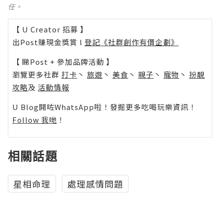
任。
【 U Creator 招募 】
出Post賺現金獎賞 l
登記《社群創作有價企劃》
【 睇Post + 參加品牌活動 】
瀏覽更多社群
打卡
丶
旅遊
丶
美食
丶
親子
丶
寵物
丶
扮靚
攻略
及
活動情報
U Blog開咗WhatsApp啦！發掘更多吃喝玩樂資訊！
Follow 我哋
！
相關話題
星相命理
處理感情問題