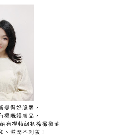
膚變得好脆弱，
有機嘅護膚品，
托斯卡納有機特級初榨橄欖油
和、滋潤不刺激！