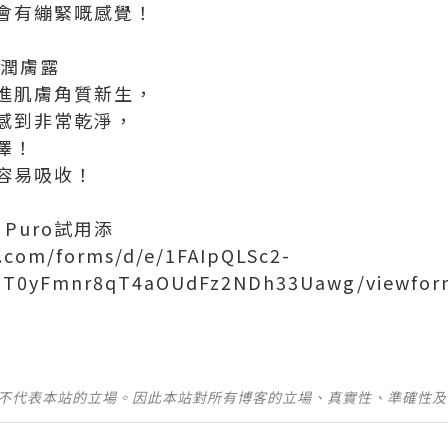
會有繃緊嘅感覺！
修護潤膚露
進肌膚角質新生，
感到非常乾淨，
澤！
容易吸收！
 Puro試用添
e.com/forms/d/e/1FAIpQLSc2-
ZHT0yFmnr8qT4aOUdFz2NDh33Uawg/viewfor
並不代表本站的立場。因此本站對所有博客的立場、真實性、準確性