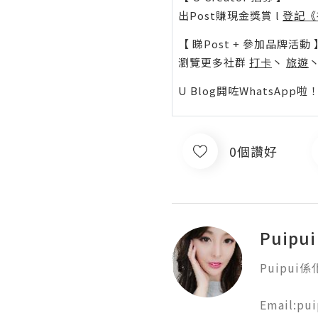
出Post賺現金獎賞 l
登記《
【 睇Post + 參加品牌活動 
瀏覽更多社群
打卡
丶
旅遊
U Blog開咗WhatsAp
0個讚好
Puipui
Puipui
Email:pu