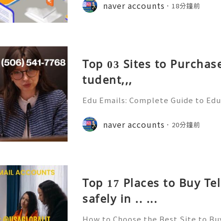
Educational institutions around th
naver accounts
18分鐘前
d email accounts to stude
Top 03 Sites to Purchas
tudent,,,
Edu Emails: Complete Guide to Edu
Benefits, Security & Best Practice
& Reliable 24/7 Customer Support
naver accounts
20分鐘前
+1 (506) 541-7768 💫💎💲💫🌐✨💎Te
Top 17 Places to Buy T
safely in .. ...
How to Choose the Best Site to B