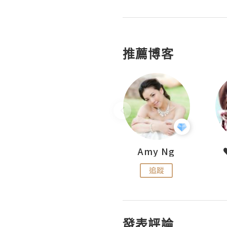
推薦博客
LoveCath 夏沫
Amy Ng
追蹤
追蹤
發表評論