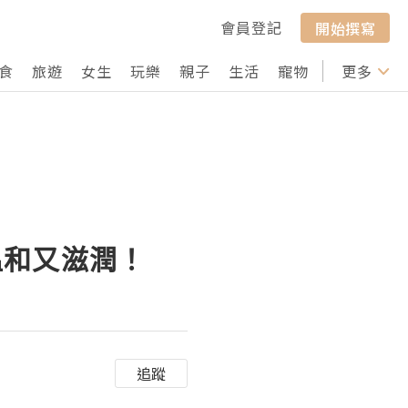
會員登記
開始撰寫
食
旅遊
女生
玩樂
親子
生活
寵物
行山
更多
打卡
，溫和又滋潤！
追蹤