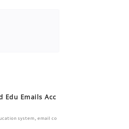
ed Edu Emails Acc
ducation system, email co
al part of academic life.