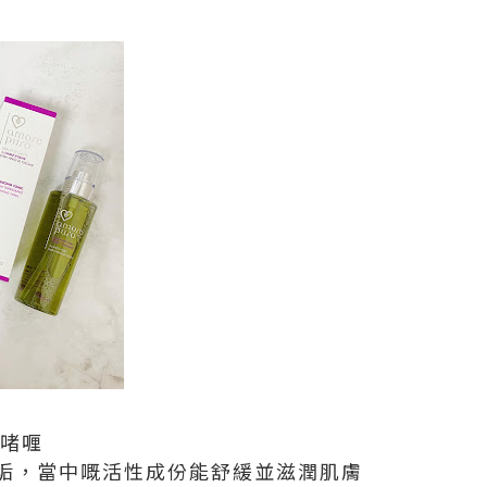
面啫喱
垢，當中嘅活性成份能舒緩並滋潤肌膚