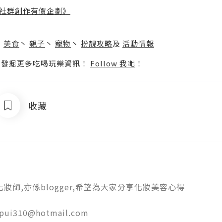
社群創作有價企劃》
】
丶
美食
丶
親子
丶
寵物
丶
扮靚攻略
及
活動情報
p啦！發掘更多吃喝玩樂資訊！
Follow 我哋
！
收藏
係化妝師,亦係blogger,希望為大家分享化妝美容心得

ipui310@hotmail.com