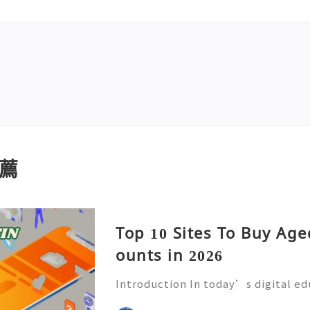
薦
Top 10 Sites To Buy Ag
ounts in 2026
Introduction In today’s digital e
mmunication has become an essenti