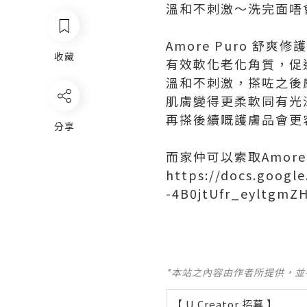
溫和不刺激～洗完面唔
Amore Puro 舒爽
收藏
有效軟化老化角質，促
溫和不刺激，搽咗之後
肌膚變得更柔軟同有光
再搽後續嘅護膚品會更
分享
而家仲可以索取Amore
https://docs.googl
-4B0jtUfr_eyltgm
*本站之內容由作者所提供，
【 U Creator 招募 】