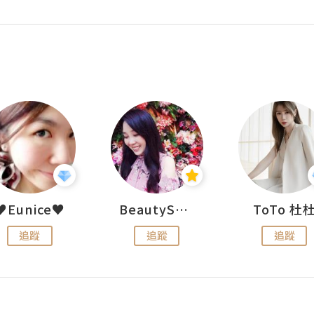
♥Eunice♥
BeautySearch
ToTo 杜
追蹤
追蹤
追蹤