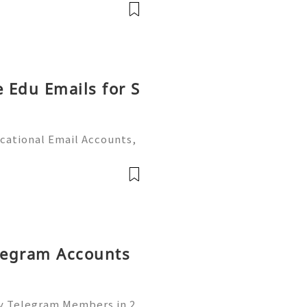
e world provide dedicate
e Edu Emails for S
cational Email Accounts,
s (2026) 💫💎💲💫🌐✨💎Fast
 💫💎💲💫🌐✨💎WhatsApp :
legram: @u
elegram Accounts
uy Telegram Members in 2