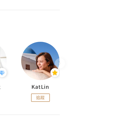
杜
KatLin
Missmiki 米奇小姐
追蹤
追蹤