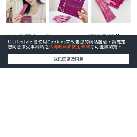
好在我而家有飲naära luxe娜妍晶皙飲，
U Lifestyle 會使用Cookies來改善您的網站體驗，請確定
蘊含精選頂級珍稀植萃成分：法國白醋
您同意接受本網站之
私隱政策和使用條款
才可繼續瀏覽。
栗、專利以色列冰晶番茄、法國紫蘿蔔，
我已閱讀及同意
並以微脂粒包覆技術讓成分有更佳嘅利用
效率，有助减少光老化、促進膠原蛋白生
成，肌膚保持淨白透亮；添加超強護眼成
分花青素對於視力保健，減輕眼部氧化及
壓力缓解眼疲勞也有幫助！
三階淨白 打造晶透無瑕彈潤感
阻-有助阻隔紫外線成分：法國白醋栗、專