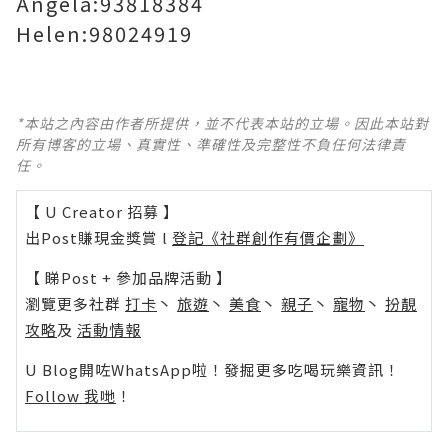
Angela:93818384
Helen:98024919
*本站之內容由作者所提供，並不代表本站的立場。因此本站對
所有博客的立場、真實性、準確性及完整性不負任何法律責
任。
【 U Creator 招募 】
出Post賺現金獎賞 l
登記《社群創作有價企劃》
【 睇Post + 參加品牌活動 】
瀏覽更多社群
打卡
丶
旅遊
丶
美食
丶
親子
丶
寵物
丶
扮靚
攻略
及
活動情報
U Blog開咗WhatsApp啦！發掘更多吃喝玩樂資訊！
Follow 我哋
！