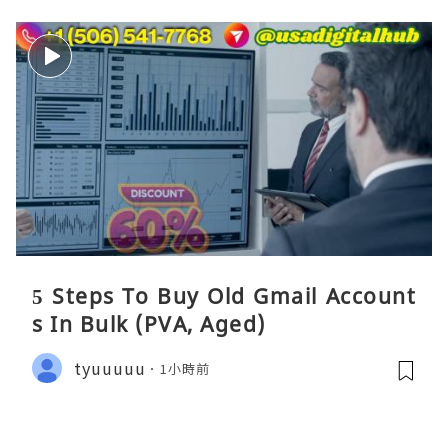
5 Steps To Buy Old Gmail Account
s In Bulk (PVA, Aged)
tyuuuuu
1小時前