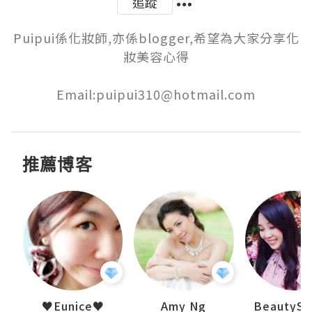
追蹤
Puipui係化妝師,亦係blogger,希望為大家分享化
妝美容心得

Email:puipui310@hotmail.com
推薦博客
h 夏沫
♥Eunice♥
Amy Ng