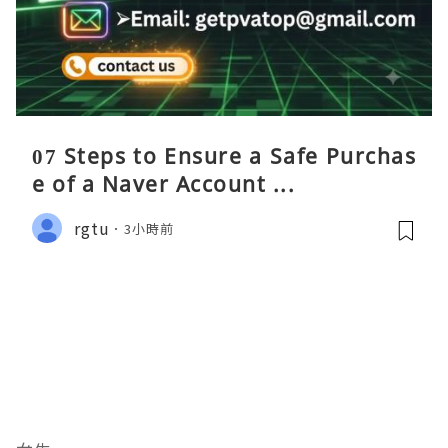
07 Steps to Ensure a Safe Purchas
e of a Naver Account ...
rgtu
3小時前