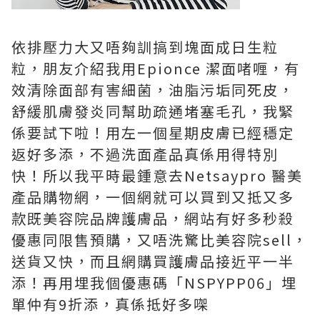
依排壓力大又唔夠訓搞到塊面成日生粒
粒，朋友介紹我用
Epionce
潔面啫喱，有
效清除面部有害細菌，油脂污垢同死皮，
舒緩肌膚發炎同幫助疏通堵塞毛孔，我緊
係要試下啦！用左一個星期皮膚已經穩定
返好多添，不過洗面產品真係用得特別
快！所以我平時最鍾意去
Netsaypro
醫美
產品購物網，一個網就可以買到又抵又多
款既美容院品牌護膚品，網站有好多秒殺
優惠同限售預購，又唔洗驚比美容院
sell
，
送貨又快，而且網購買護膚品接近平一半
添！再用埋我個優惠碼「
NSPYPP06
」
埋
單仲有
9
折添，真係抵好多㗎