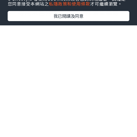
蘊含精選頂級珍稀植萃成分：法國白醋
您同意接受本網站之
私隱政策和使用條款
才可繼續瀏覽。
栗、專利以色列冰晶番茄、法國紫蘿蔔，
我已閱讀及同意
並以微脂粒包覆技術讓成分有更佳嘅利用
效率，有助减少光老化、促進膠原蛋白生
成，肌膚保持淨白透亮；添加超強護眼成
分花青素對於視力保健，減輕眼部氧化及
壓力缓解眼疲勞也有幫助！
三階淨白 打造晶透無瑕彈潤感
阻-有助阻隔紫外線成分：法國白醋栗、專
利以色列冰晶番茄、法國紫蘿蔔
潤-有助潤澤、維持肌膚保濕及促進膠原蛋
白生成
成分：專利法國凡爾賽醋栗、專利百合微
粒、專利法國菠菜＋普洱茶