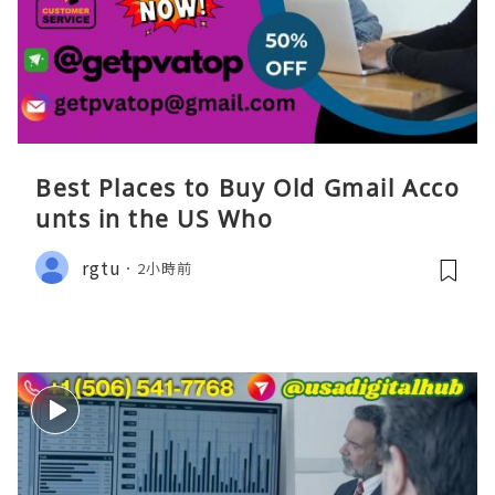
Best Places to Buy Old Gmail Acco
unts in the US Who
rgtu
2小時前