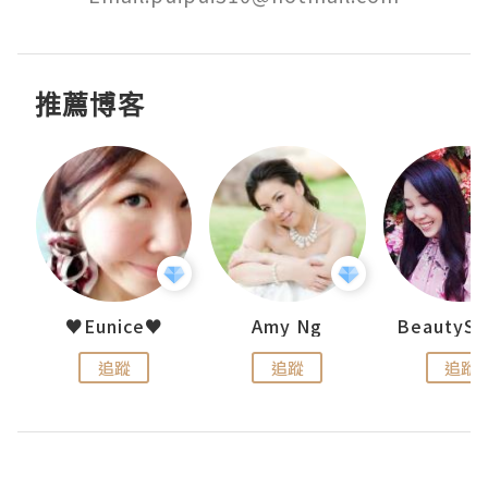
推薦博客
h 夏沫
♥Eunice♥
Amy Ng
追蹤
追蹤
追蹤