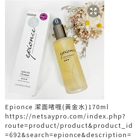
Epionce
潔面啫喱
(黃金水)
170ml
https://netsaypro.com/index.php?
route=product/product&product_id
=692&search=epionce&description=