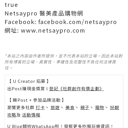
true
Netsaypro
醫美產品購物網
Facebook: facebook.com/netsaypro
網址
: www.netsaypro.com
*本站之內容由作者所提供，並不代表本站的立場。因此本站對
所有博客的立場、真實性、準確性及完整性不負任何法律責
任。
【 U Creator 招募 】
出Post賺現金獎賞 l
登記《社群創作有價企劃》
【 睇Post + 參加品牌活動 】
瀏覽更多社群
打卡
丶
旅遊
丶
美食
丶
親子
丶
寵物
丶
扮靚
攻略
及
活動情報
U Blog開咗WhatsApp啦！發掘更多吃喝玩樂資訊！