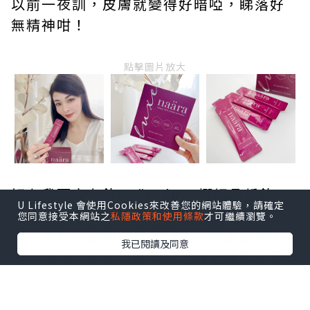
以前一夜訓，皮膚就變得好暗啞，睇落好
無精神咁！
點擊圖片放大
好在我而家有飲naära luxe娜妍晶皙飲，
U Lifestyle 會使用Cookies來改善您的網站體驗，請確定
蘊含精選頂級珍稀植萃成分：法國白醋
您同意接受本網站之
私隱政策和使用條款
才可繼續瀏覽。
栗、專利以色列冰晶番茄、法國紫蘿蔔，
我已閱讀及同意
並以微脂粒包覆技術讓成分有更佳嘅利用
效率，有助减少光老化、促進膠原蛋白生
成，肌膚保持淨白透亮；添加超強護眼成