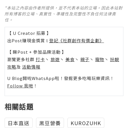
*本站之內容由作者所提供，並不代表本站的立場。因此本站對
所有博客的立場、真實性、準確性及完整性不負任何法律責
任。
【 U Creator 招募 】
出Post賺現金獎賞 l
登記《社群創作有價企劃》
【 睇Post + 參加品牌活動 】
瀏覽更多社群
打卡
丶
旅遊
丶
美食
丶
親子
丶
寵物
丶
扮靚
攻略
及
活動情報
U Blog開咗WhatsApp啦！發掘更多吃喝玩樂資訊！
Follow 我哋
！
相關話題
日本直送
黑豆營養
KUROZUHK