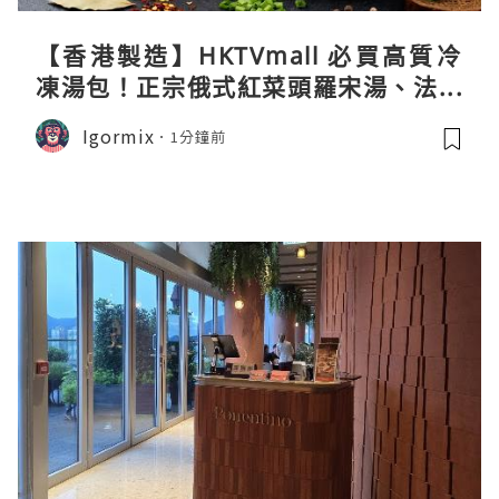
【香港製造】HKTVmall 必買高質冷
凍湯包！正宗俄式紅菜頭羅宋湯、法式
龍蝦濃湯與生酮膠原蛋白骨頭湯全攻略
Igormix
1分鐘前