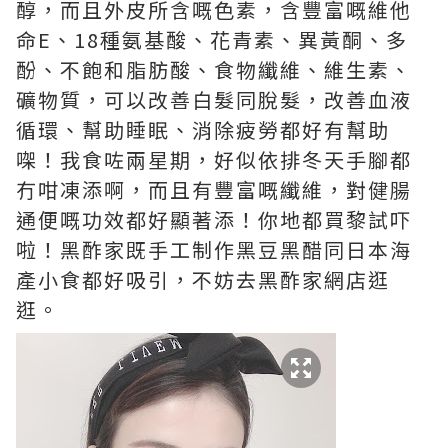
醇，而且外皮所含嘅色素，含豐富嘅維他
命
E
、
18
種氨基酸、花青素、異黃酮、多
酚、不飽和脂肪酸、食物纖維、維生素、
礦物質，可以改善白髮同脫髮，改善血液
循環、幫助睡眠、消除疲勞都好有幫助
㗎！我食咗兩星期，好似依排冬天手腳都
冇咁凍添啊，而且有豐富嘅纖維，對健腸
通便嘅功效都好顯著添！你地都買黎試吓
啦！黑酢家既手工制作黑豆黑醋同日本海
產小食都好吸引，不妨去黑酢家網店逛
逛。