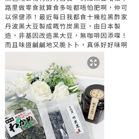
路里做零食就算食多咗都唔怕肥啊，仲可
以保健添！最近每日我都食十幾粒黑酢家
丹波黑大豆製成嘅竹炭黑豆，由日本製
造，非基因改造黑大豆，無咖啡因添㗎！
而且味道鹹鹹地又脆卜卜，真係好好味啊