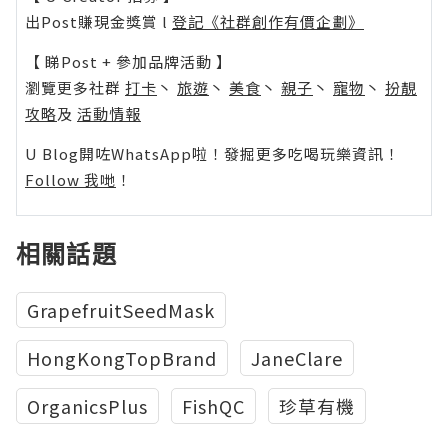
出Post賺現金獎賞 l
登記《社群創作有價企劃》
【 睇Post + 參加品牌活動 】
瀏覽更多社群
打卡
丶
旅遊
丶
美食
丶
親子
丶
寵物
丶
扮靚
攻略
及
活動情報
U Blog開咗WhatsApp啦！發掘更多吃喝玩樂資訊！
Follow 我哋
！
相關話題
GrapefruitSeedMask
HongKongTopBrand
JaneClare
OrganicsPlus
FishQC
珍草有機