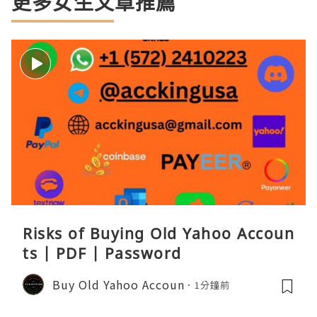
更多女生文章推薦
Risks of Buying Old Yahoo Accoun
ts | PDF | Password
Buy Old Yahoo Accoun
1分鐘前