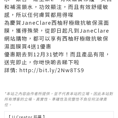
和補濕鎖水，功效顯注，而且有效舒緩敏
感，所以任何膚質都用得㗎
為慶賀
JaneClare
西柚籽極緻抗敏保濕面
膜，獲得殊榮，從即日起凡到
JaneClare
網站購物，都可以享有西柚籽極緻抗敏保
濕面膜買
4
送
1
優惠
優惠期去到
12
月
31
號咋！而且產品有限，
送完即止，你哋快啲去睇下啦
詳情
: http://bit.ly/2Nw8TS9
*本站之內容由作者所提供，並不代表本站的立場。因此本站對
所有博客的立場、真實性、準確性及完整性不負任何法律責
任。
【 U Creator 招募 】