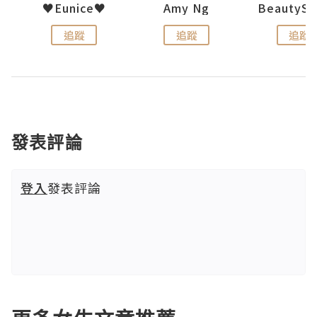
h 夏沫
♥Eunice♥
Amy Ng
追蹤
追蹤
追蹤
發表評論
登入
發表評論