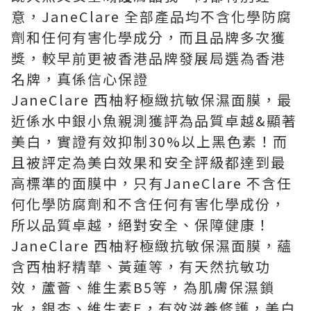
意，
JaneClare
全部產品均不含化學防腐
劑和任何有害化學成分，而且品牌多次獲
獎，較早前更被香港品牌發展局選為香港
名牌，真係信心保證
JaneClare
西柚籽極緻抗敏保濕面膜，最
近係水中銀小魚親測獲評為品質卓越
&
顯著
美白，實證有效抑制
30%
以上黑色素！而
且被評定為美白效果和安全評級都達到最
高標準的面膜中，只有
JaneClare
不含任
何化學防腐劑和不含任何有害化學成份，
所以品質卓越，絕對安全、保障健康！
JaneClare
西柚籽極緻抗敏保濕面膜，蘊
含西柚籽精華、黃蓮等，有天然抗敏功
效，蘆薈、維生素
B5
等，為肌膚保濕鎖
水，銀杏、維生素
E
，有效滋養修護，美白