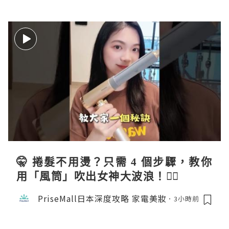
🤫 捲髮不用燙？只需 4 個步驟，教你
用「風筒」吹出女神大波浪！💇‍♀️
PriseMall日本深度攻略 家電美妝
3小時前