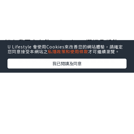
好在我而家有飲naära luxe娜妍晶皙飲，
U Lifestyle 會使用Cookies來改善您的網站體驗，請確定
蘊含精選頂級珍稀植萃成分：法國白醋
您同意接受本網站之
私隱政策和使用條款
才可繼續瀏覽。
栗、專利以色列冰晶番茄、法國紫蘿蔔，
我已閱讀及同意
並以微脂粒包覆技術讓成分有更佳嘅利用
效率，有助减少光老化、促進膠原蛋白生
成，肌膚保持淨白透亮；添加超強護眼成
分花青素對於視力保健，減輕眼部氧化及
壓力缓解眼疲勞也有幫助！
三階淨白 打造晶透無瑕彈潤感
阻-有助阻隔紫外線成分：法國白醋栗、專