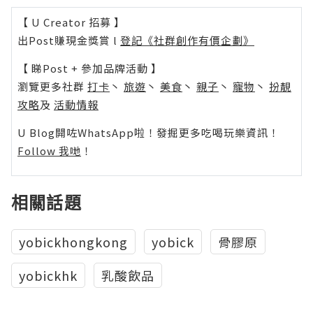
【 U Creator 招募 】
出Post賺現金獎賞 l
登記《社群創作有價企劃》
【 睇Post + 參加品牌活動 】
瀏覽更多社群
打卡
丶
旅遊
丶
美食
丶
親子
丶
寵物
丶
扮靚
攻略
及
活動情報
U Blog開咗WhatsApp啦！發掘更多吃喝玩樂資訊！
Follow 我哋
！
相關話題
yobickhongkong
yobick
骨膠原
yobickhk
乳酸飲品