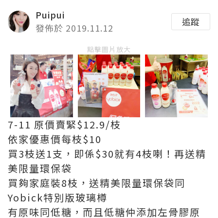
Puipui
追蹤
發佈於 2019.11.12
點擊圖片放大
7-11
原價賣緊
$12.9/
枝
依家優惠價每枝
$10
買
3
枝送
1
支，即係
$30
就有
4
枝喇！再送精
美限量環保袋
買夠家庭裝
8
枝，送精美限量環保袋同
Yobick
特別版玻璃樽
有原味同低糖，而且低糖仲添加左骨膠原