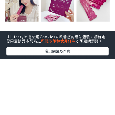
好在我而家有飲naära luxe娜妍晶皙飲，
U Lifestyle 會使用Cookies來改善您的網站體驗，請確定
蘊含精選頂級珍稀植萃成分：法國白醋
您同意接受本網站之
私隱政策和使用條款
才可繼續瀏覽。
栗、專利以色列冰晶番茄、法國紫蘿蔔，
我已閱讀及同意
並以微脂粒包覆技術讓成分有更佳嘅利用
效率，有助减少光老化、促進膠原蛋白生
成，肌膚保持淨白透亮；添加超強護眼成
分花青素對於視力保健，減輕眼部氧化及
壓力缓解眼疲勞也有幫助！
三階淨白 打造晶透無瑕彈潤感
阻-有助阻隔紫外線成分：法國白醋栗、專